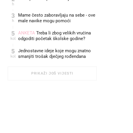
h
3
Mame često zaboravljaju na sebe - ove
h
male navike mogu pomoći
5
ANKETA
Treba li zbog velikih vrućina
kol
odgoditi početak školske godine?
5
Jednostavne ideje koje mogu znatno
kol
smanjiti trošak dječjeg rođendana
PRIKAŽI JOŠ VIJESTI