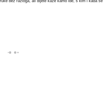
 poruke bez razloga, ali dijete kaže kamo ide, s kim i kada se