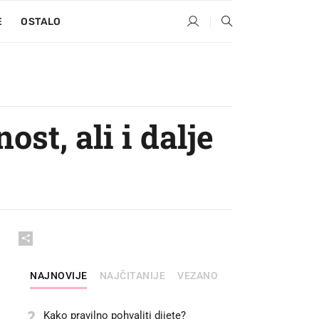
E
OSTALO
st, ali i dalje
NAJNOVIJE
NAJČITANIJE
VEZANO
2
Kako pravilno pohvaliti dijete?