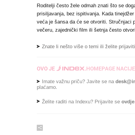
Roditelji često žele odmah znati što se doga
prisiljavanja, bez ispitivanja. Kada tinejdže
veća je šansa da će se otvoriti. Stručnjaci 
večeru, zajednički film ili šetnja često otvor
Znate li nešto više o temi ili želite prijavi
OVO JE
.
HOMEPAGE NACIJE
Imate važnu priču? Javite se na
desk@in
plaćamo.
Želite raditi na Indexu? Prijavite se
ovdje