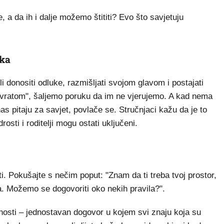
e, a da ih i dalje možemo štititi? Evo što savjetuju
ika
li donositi odluke, razmišljati svojom glavom i postajati
 vratom", šaljemo poruku da im ne vjerujemo. A kad nema
s pitaju za savjet, povlače se. Stručnjaci kažu da je to
osti i roditelji mogu ostati uključeni.
ti. Pokušajte s nečim poput: "Znam da ti treba tvoj prostor,
na. Možemo se dogovoriti oko nekih pravila?".
atnosti – jednostavan dogovor u kojem svi znaju koja su