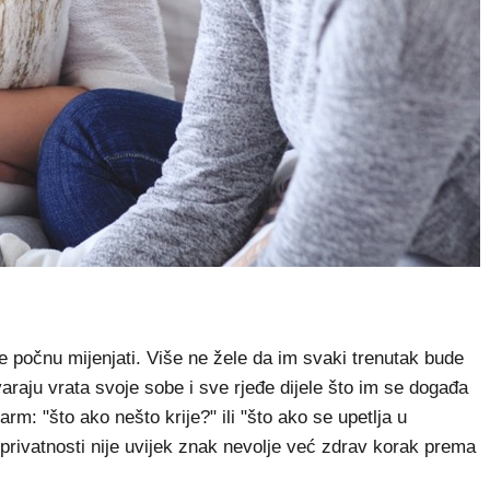
 počnu mijenjati. Više ne žele da im svaki trenutak bude
raju vrata svoje sobe i sve rjeđe dijele što im se događa
rm: "što ako nešto krije?" ili "što ako se upetlja u
 privatnosti nije uvijek znak nevolje već zdrav korak prema