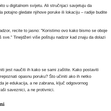
to u digitalnom svijetu. Ali stručnjaci savjetuju da
 potajno gledate njihove poruke ili lokaciju – radije budite
 nadzor, recite to jasno: "Koristimo ovo kako bismo se oboje
baš sve." Tinejdžeri više poštuju nadzor kad znaju da dolazi
ti jest naučiti ih kako se sami zaštite. Kako postaviti
epoznati opasnu poruku? Što učiniti ako ih netko
da je edukacija, a ne zabrana, ključ odgovornog
aši saveznici, a ne protivnici.
ni