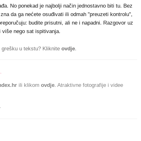
đa. No ponekad je najbolji način jednostavno biti tu. Bez
r zna da ga nećete osuđivati ili odmah "preuzeti kontrolu",
preporučuju: budite prisutni, ali ne i napadni. Razgovor uz
i više nego sat ispitivanja.
ti grešku u tekstu? Kliknite
ovdje
.
.
dex.hr
ili klikom
ovdje
. Atraktivne fotografije i videe
.