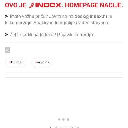
Imate važnu priču? Javite se na
desk@index.hr
ili
klikom
ovdje
. Atraktivne fotografije i videe plaćamo.
Želite raditi na Indexu? Prijavite se
ovdje
.
#
krumpir
#
vrućica
PROČITAJTE JOŠ