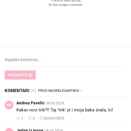
VIDEO
Liječnik otkrio kad je
Što povezuje Lexus i
najbolje vrijeme za skidanje
legendarnog Ponyja?
dioptrije
PRIJAVITE SE
KOMENTARI
(4)
Andrea Pavelic
26.05.2024.
AP
Kakav novi trik?!! Taj 'trik' je i moja baka znala, lol
1
0
ODGOVORITE
Jedan iz mase
26.05.2024.