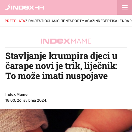
PRETPLATA
ZID
VIJESTI
OGLASI
CIJENE
SPORT
MAGAZIN
RECEPTI
KALENDAR
Stavljanje krumpira djeci u
čarape novi je trik, liječnik:
To može imati nuspojave
Index Mame
18:00, 26. svibnja 2024.