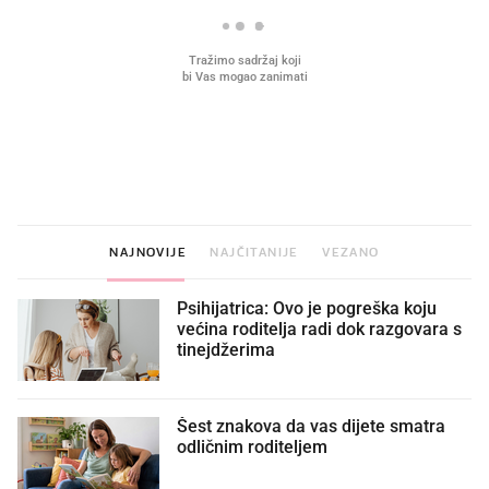
VIDEO
Liječnik otkrio kad je
Što povezuje Lexus i
najbolje vrijeme za skidanje
legendarnog Ponyja?
dioptrije
NAJNOVIJE
NAJČITANIJE
VEZANO
Psihijatrica: Ovo je pogreška koju
većina roditelja radi dok razgovara s
tinejdžerima
Šest znakova da vas dijete smatra
odličnim roditeljem