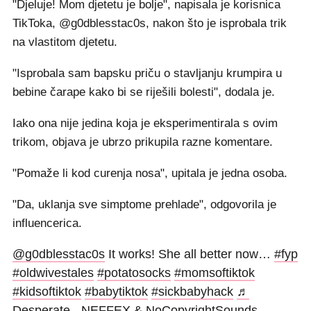
"Djeluje! Mom djetetu je bolje", napisala je korisnica
TikToka, @g0dblesstac0s, nakon što je isprobala trik
na vlastitom djetetu.
"Isprobala sam bapsku priču o stavljanju krumpira u
bebine čarape kako bi se riješili bolesti", dodala je.
Iako ona nije jedina koja je eksperimentirala s ovim
trikom, objava je ubrzo prikupila razne komentare.
"Pomaže li kod curenja nosa", upitala je jedna osoba.
"Da, uklanja sve simptome prehlade", odgovorila je
influencerica.
@g0dblesstac0s
It works! She all better now…
#fyp
#oldwivestales
#potatosocks
#momsoftiktok
#kidsoftiktok
#babytiktok
#sickbabyhack
♬
Desperate - NEFFEX & NoCopyrightSounds