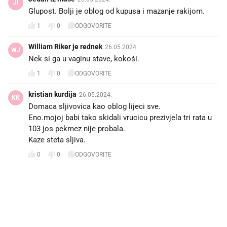
JI
Glupost. Bolji je oblog od kupusa i mazanje rakijom.
1
0
ODGOVORITE
William Riker je rednek
26.05.2024.
WJ
Nek si ga u vaginu stave, kokoši.
1
0
ODGOVORITE
kristian kurdija
26.05.2024.
KK
Domaca sljivovica kao oblog lijeci sve.
Eno.mojoj babi tako skidali vrucicu prezivjela tri rata u
103 jos pekmez nije probala.
Kaze steta sljiva.
0
0
ODGOVORITE
PROČITAJTE JOŠ