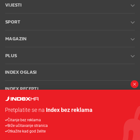
VIJESTI
SPORT
MAGAZIN
PLUS
INDEX OGLASI
INDEX RECEPTI
INFO
Pretplatite se na
Index bez reklama
Čitanje bez reklama
Oglašavanje
Zaposli se na Indexu
Kontakt
Impressum
Uvjeti
Brže učitavanje stranica
korištenja
Postavke kolačića
Otkažite kad god želite