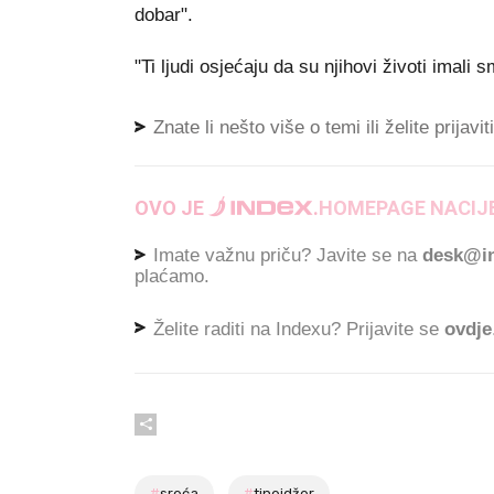
dobar".
"Ti ljudi osjećaju da su njihovi životi imali s
Znate li nešto više o temi ili želite prijavi
OVO JE
.
HOMEPAGE NACIJE
Imate važnu priču? Javite se na
desk@in
plaćamo.
Želite raditi na Indexu? Prijavite se
ovdje
#
sreća
#
tinejdžer