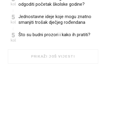
kol
odgoditi početak školske godine?
5
Jednostavne ideje koje mogu znatno
kol
smanjiti trošak dječjeg rođendana
5
Što su budni prozori i kako ih pratiti?
kol
PRIKAŽI JOŠ VIJESTI