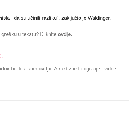
misla i da su učinili razliku", zaključio je Waldinger.
ti grešku u tekstu? Kliknite
ovdje
.
.
dex.hr
ili klikom
ovdje
. Atraktivne fotografije i videe
.