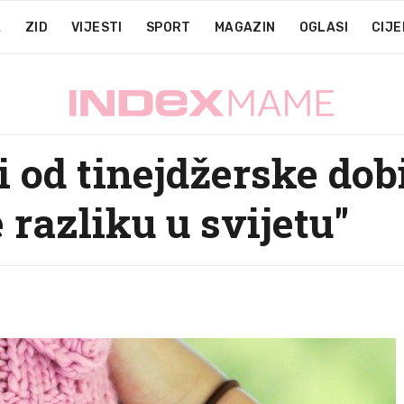
A
ZID
VIJESTI
SPORT
MAGAZIN
OGLASI
CIJE
di od tinejdžerske dob
 razliku u svijetu"