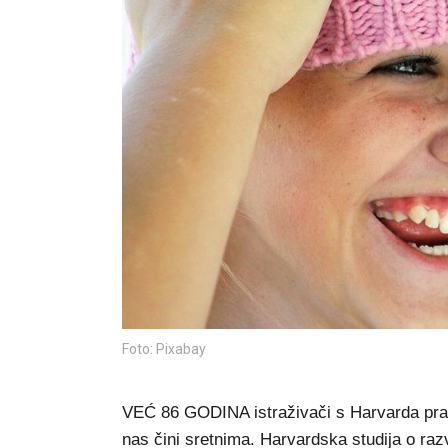
Foto: Pixabay
VEĆ 86 GODINA istraživači s Harvarda prate ži
nas čini sretnima. Harvardska studija o razv