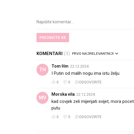
PRIJAVITE SE
KOMENTARI
(3)
PRVO NAJRELEVANTNIJI
Tom Hm
22.12.2024.
TH
I Putin od malih nogu ima istu želju.
0
0
ODGOVORITE
Morska vila
22.12.2024.
MV
kad covjek zeli mijenjati svijet, mora poce
putu
0
0
ODGOVORITE