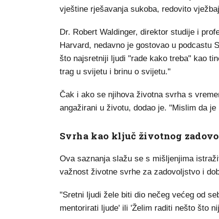
vještine rješavanja sukoba, redovito vježba
Dr. Robert Waldinger, direktor studije i prof
Harvard, nedavno je gostovao u podcastu S
što najsretniji ljudi "rade kako treba" kao t
trag u svijetu i brinu o svijetu."
Čak i ako se njihova životna svrha s vremeno
angažirani u životu, dodao je. "Mislim da je
Svrha kao ključ životnog zadovo
Ova saznanja slažu se s mišljenjima istraži
važnost životne svrhe za zadovoljstvo i dob
"Sretni ljudi žele biti dio nečeg većeg od se
mentorirati ljude' ili 'Želim raditi nešto št