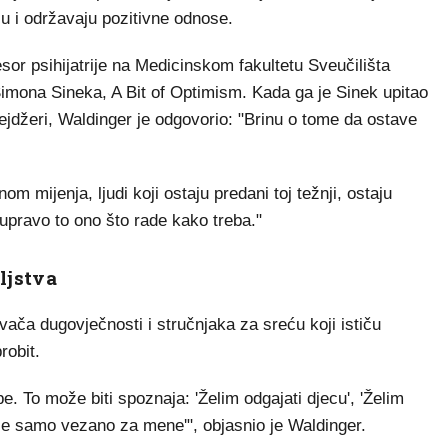
ju i održavaju pozitivne odnose.
esor psihijatrije na Medicinskom fakultetu Sveučilišta
imona Sineka, A Bit of Optimism. Kada ga je Sinek upitao
inejdžeri, Waldinger je odgovorio: "Brinu o tome da ostave
m mijenja, ljudi koji ostaju predani toj težnji, ostaju
 upravo to ono što rade kako treba."
ljstva
vača dugovječnosti i stručnjaka za sreću koji ističu
robit.
be. To može biti spoznaja: 'Želim odgajati djecu', 'Želim
o nije samo vezano za mene'", objasnio je Waldinger.