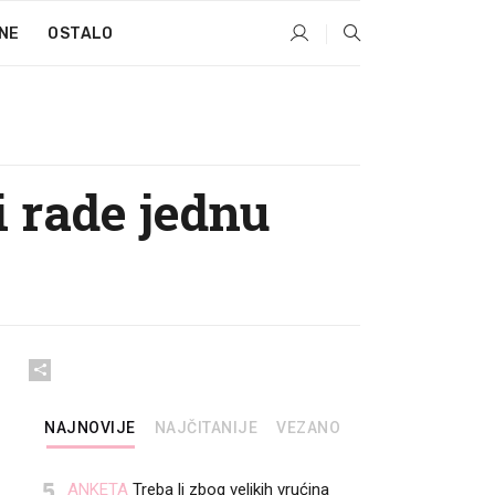
NE
OSTALO
i rade jednu
NAJNOVIJE
NAJČITANIJE
VEZANO
5
ANKETA
Treba li zbog velikih vrućina