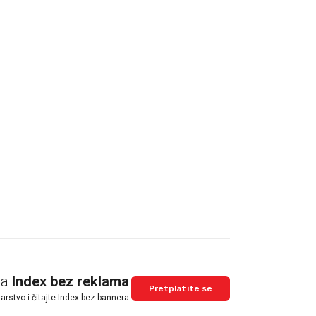
na
Index bez reklama
Pretplatite se
arstvo i čitajte Index bez bannera.