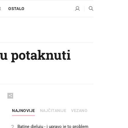
E
OSTALO
gu potaknuti
NAJNOVIJE
NAJČITANIJE
VEZANO
2
Batine djeluju - i upravo je to problem