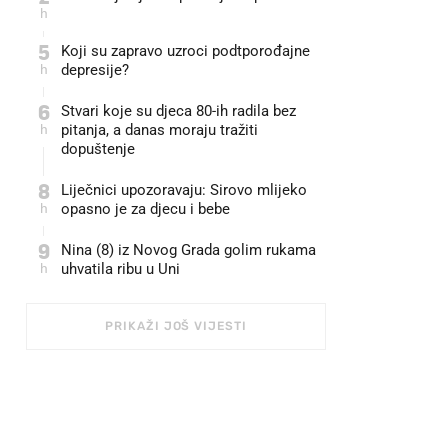
h
5
Koji su zapravo uzroci podtporođajne
h
depresije?
6
Stvari koje su djeca 80-ih radila bez
h
pitanja, a danas moraju tražiti
dopuštenje
8
Liječnici upozoravaju: Sirovo mlijeko
h
opasno je za djecu i bebe
9
Nina (8) iz Novog Grada golim rukama
h
uhvatila ribu u Uni
PRIKAŽI JOŠ VIJESTI