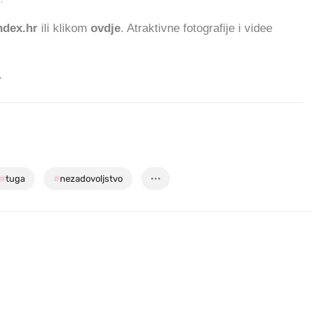
dex.hr
ili klikom
ovdje
. Atraktivne fotografije i videe
.
#
tuga
#
nezadovoljstvo