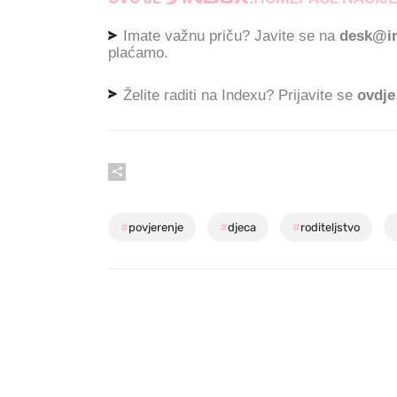
Imate važnu priču? Javite se na
desk@in
plaćamo.
Želite raditi na Indexu? Prijavite se
ovdje
#
povjerenje
#
djeca
#
roditeljstvo