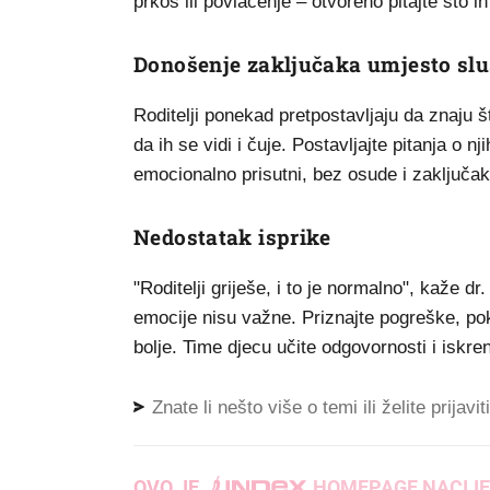
prkos ili povlačenje – otvoreno pitajte što 
Donošenje zaključaka umjesto sl
Roditelji ponekad pretpostavljaju da znaju š
da ih se vidi i čuje. Postavljajte pitanja o 
emocionalno prisutni, bez osude i zaključak
Nedostatak isprike
"Roditelji griješe, i to je normalno", kaže dr
emocije nisu važne. Priznajte pogreške, poka
bolje. Time djecu učite odgovornosti i iskren
Znate li nešto više o temi ili želite prijavi
OVO JE
.
HOMEPAGE NACIJE