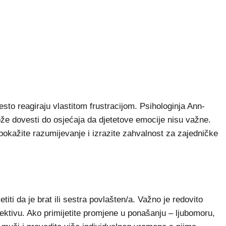
često reagiraju vlastitom frustracijom. Psihologinja Ann-
ože dovesti do osjećaja da djetetove emocije nisu važne.
 pokažite razumijevanje i izrazite zahvalnost za zajedničke
iti da je brat ili sestra povlašten/a. Važno je redovito
pektivu. Ako primijetite promjene u ponašanju – ljubomoru,