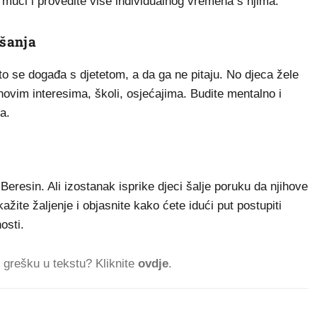
ih muči i provedite više individualnog vremena s njima.
ušanja
to se događa s djetetom, a da ga ne pitaju. No djeca žele
njihovim interesima, školi, osjećajima. Budite mentalno i
a.
. Beresin. Ali izostanak isprike djeci šalje poruku da njihove
žite žaljenje i objasnite kako ćete idući put postupiti
osti.
ti grešku u tekstu? Kliknite
ovdje
.
.
902