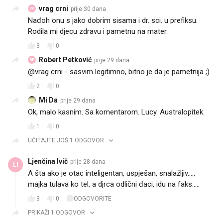
vrag crni
prije 30 dana
VC
Nađoh onu s jako dobrim sisama i dr. sci. u prefiksu.
Rodila mi djecu zdravu i pametnu na mater.
3
0
Robert Petković
prije 29 dana
RP
@vrag crni - sasvim legitimno, bitno je da je pametnija ;)
2
0
Mi Da
prije 29 dana
Ok, malo kasnim. Sa komentarom. Lucy. Australopitek.
1
0
UČITAJTE JOŠ 1 ODGOVOR
Ljenčina Ivič
prije 28 dana
LI
A šta ako je otac inteligentan, uspješan, snalažljiv....,
majka tulava ko tel, a djrca odlični đaci, idu na faks.....
3
0
ODGOVORITE
PRIKAŽI 1 ODGOVOR