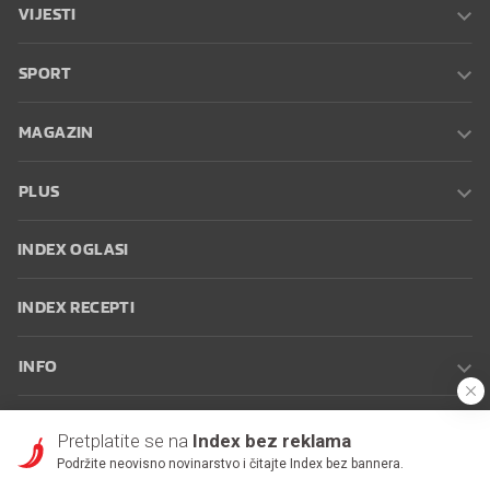
VIJESTI
SPORT
MAGAZIN
PLUS
INDEX OGLASI
INDEX RECEPTI
INFO
Oglašavanje
Zaposli se na Indexu
Kontakt
Impressum
Uvjeti
Pretplatite se na
Index bez reklama
korištenja
Postavke kolačića
Podržite neovisno novinarstvo i čitajte Index bez bannera.