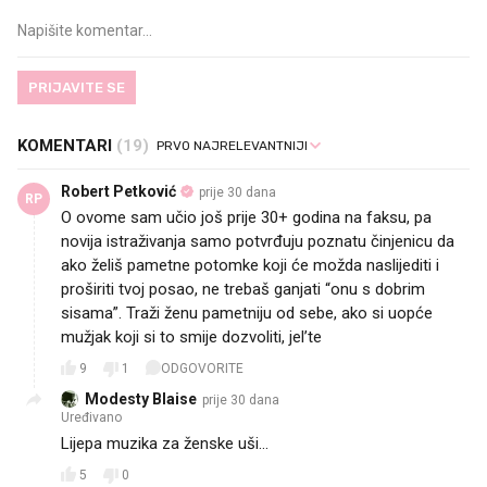
PRIJAVITE SE
KOMENTARI
(19)
Robert Petković
prije 30 dana
RP
O ovome sam učio još prije 30+ godina na faksu, pa
novija istraživanja samo potvrđuju poznatu činjenicu da
ako želiš pametne potomke koji će možda naslijediti i
proširiti tvoj posao, ne trebaš ganjati “onu s dobrim
sisama”. Traži ženu pametniju od sebe, ako si uopće
mužjak koji si to smije dozvoliti, jel’te 😀
9
1
ODGOVORITE
Modesty Blaise
prije 30 dana
Uređivano
Lijepa muzika za ženske uši...
5
0