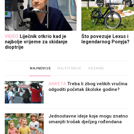
VIDEO
Liječnik otkrio kad je
Što povezuje Lexus i
najbolje vrijeme za skidanje
legendarnog Ponyja?
dioptrije
NAJNOVIJE
NAJČITANIJE
VEZANO
ANKETA
Treba li zbog velikih vrućina
odgoditi početak školske godine?
Jednostavne ideje koje mogu znatno
smanjiti trošak dječjeg rođendana