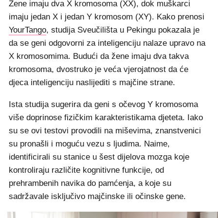
Žene imaju dva X kromosoma (XX), dok muškarci
imaju jedan X i jedan Y kromosom (XY). Kako prenosi
YourTango
, studija Sveučilišta u Pekingu pokazala je
da se geni odgovorni za inteligenciju nalaze upravo na
X kromosomima. Budući da žene imaju dva takva
kromosoma, dvostruko je veća vjerojatnost da će
djeca inteligenciju naslijediti s majčine strane.
Ista studija sugerira da geni s očevog Y kromosoma
više doprinose fizičkim karakteristikama djeteta. Iako
su se ovi testovi provodili na miševima, znanstvenici
su pronašli i moguću vezu s ljudima. Naime,
identificirali su stanice u šest dijelova mozga koje
kontroliraju različite kognitivne funkcije, od
prehrambenih navika do pamćenja, a koje su
sadržavale isključivo majčinske ili očinske gene.