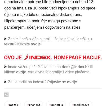
emocionalne potrebe bile zadovoljene u dobi od 13
godina imala za 10 posto veći hipokampus od djece
čije su majke bile emocionalno distancirane.
Hipokampus je područje mozga povezano s
pamćenjem, učenjem i odgovorom na stres.
Znate li nešto više o temi ili želite prijaviti grešku u
tekstu? Kliknite
ovdje
.
Imate važnu priču? Javite se na
desk@index.hr
ili
klikom
ovdje
. Atraktivne fotografije i videe plaćamo.
Želite raditi na Indexu? Prijavite se
ovdje
.
#
mozak
#
znanost
#
genetika
#
majčinstvo