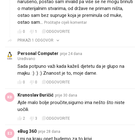
narušeno, postao sam invalid pa više se ne mogu brinuti
o materijalnim stvarima, od države ne primam ništa,
ostao sam bez supruge koja je preminula od muke,
ostao sam…
Pročitajte cijeli komentar
0
1
ODGOVORITE
PRIKAŽI 1 ODGOVOR
Personal Computer
prije 24 dana
Uređivano
Sada potpuno važi kada kažeš djetetu da je glupo na
majku. :) :) :) Znanost je to, moje dame.
0
0
ODGOVORITE
Krunoslav Đuričić
prije 30 dana
KĐ
Ajde malo bolje proučite,sigurno ima nešto što niste
uočili.
2
3
ODGOVORITE
eBug 360
prije 28 dana
E3
I mi na kraju opet budemo za to krivi