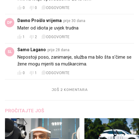
0
0
ODGOVORITE
Davno Prošlo vrijema
prije 30 dana
DP
Mater od idiota je uvjek trudna
1
2
ODGOVORITE
Samo Lagano
prije 28 dana
SL
Nepostoji poso, zanimanje, služba ma bilo šta s'čime se
žene mogu mjeriti sa muškarcima.
0
1
ODGOVORITE
JOŠ 2 KOMENTARA
PROČITAJTE JOŠ