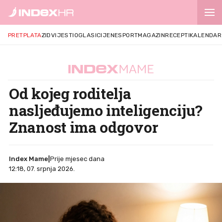
PRETPLATA
ZID
VIJESTI
OGLASI
CIJENE
SPORT
MAGAZIN
RECEPTI
KALENDAR
Od kojeg roditelja
nasljeđujemo inteligenciju?
Znanost ima odgovor
Index Mame
|
Prije mjesec dana
12:18, 07. srpnja 2026.