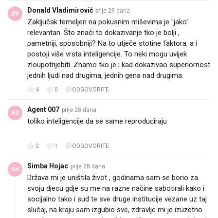
Donald Vladimirovič
prije 29 dana
DV
Zaključak temeljen na pokusnim miševima je "jako"
relevantan. Što znači to dokazivanje tko je bolji ,
pametniji, sposobniji? Na to utječe stotine faktora, a i
postoji više vrsta inteligencije. To neki mogu uvijek
zloupotrijebiti. Znamo tko je i kad dokazivao superiornost
jednih ljudi nad drugima, jednih gena nad drugima.
4
0
ODGOVORITE
Agent 007
prije 28 dana
A0
toliko inteligencije da se same reproduciraju🤣🤣🤣🤣
🤣
2
1
ODGOVORITE
Simba Hojac
prije 28 dana
SH
Država mi je uništila život , godinama sam se borio za
svoju djecu gdje su me na razne načine sabotirali kako i
socijalno tako i sud te sve druge institucije vezane uz taj
slučaj, na kraju sam izgubio sve, zdravlje mi je izuzetno