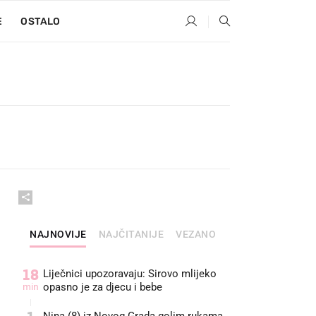
E
OSTALO
NAJNOVIJE
NAJČITANIJE
VEZANO
18
Liječnici upozoravaju: Sirovo mlijeko
min
opasno je za djecu i bebe