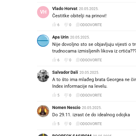
Vlado Horvat
20.05.2025.
VH
Čestitke obitelji na prinovi!
6
0
ODGOVORITE
Apa Urin
20.05.2025.
Nije dovoljno sto se objavljuju vijesti o 
trudnocama izmisljenih likova iz crtića??
6
0
ODGOVORITE
Salvador Dalí
20.05.2025.
A to što ima mlađeg brata Georgea ne čin
Index informacije na levelu.
5
0
ODGOVORITE
Nomen Nescio
20.05.2025.
Do 29.11. izrast će do idealnog odojka
5
0
ODGOVORITE