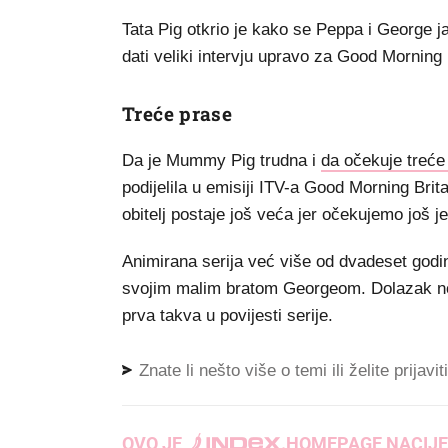
Tata Pig otkrio je kako se Peppa i George ja
dati veliki intervju upravo za Good Morning 
Treće prase
Da je Mummy Pig trudna i
da očekuje treće
podijelila u emisiji ITV-a Good Morning Bri
obitelj postaje još veća jer očekujemo još je
Animirana serija već više od dvadeset godi
svojim malim bratom Georgeom. Dolazak novog
prva takva u povijesti serije.
Znate li nešto više o temi ili želite prijavi
OVO JE
.
HOMEPAGE NACIJE