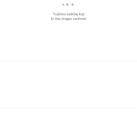
povezuje Lexus i
Mokri prsti, kruh i pašteta
ndarnog Ponyja?
Ljetni ritual koji nikad n
prerasli