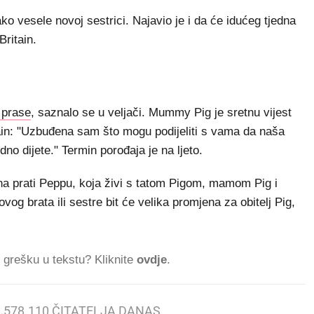
ko vesele novoj sestrici. Najavio je i da će idućeg tjedna
Britain.
 prase
, saznalo se u veljači. Mummy Pig je sretnu vijest
tain: "Uzbuđena sam što mogu podijeliti s vama da naša
dno dijete." Termin porođaja je na ljeto.
na prati Peppu, koja živi s tatom Pigom, mamom Pig i
 brata ili sestre bit će velika promjena za obitelj Pig,
ti grešku u tekstu? Kliknite
ovdje
.
.
578.110
ČITATELJA DANAS.