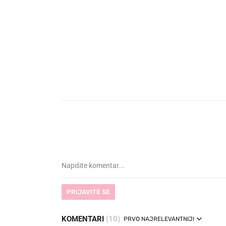
VIDEO
Liječnik otkrio kad je
Što 
najbolje vrijeme za skidanje
lege
dioptrije
PRIJAVITE SE
KOMENTARI
(10)
PRVO NAJRELEVANTNIJI