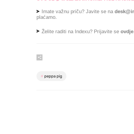
Imate važnu priču? Javite se na
desk@in
plaćamo.
Želite raditi na Indexu? Prijavite se
ovdje
#
peppa pig
Pročitajte još