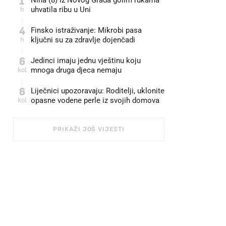
1
Nina (8) iz Novog Grada golim rukama
h
uhvatila ribu u Uni
4
Finsko istraživanje: Mikrobi pasa
h
ključni su za zdravlje dojenčadi
6
Jedinci imaju jednu vještinu koju
kol
mnoga druga djeca nemaju
6
Liječnici upozoravaju: Roditelji, uklonite
kol
opasne vodene perle iz svojih domova
PRIKAŽI JOŠ VIJESTI