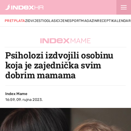
PRETPLATA
ZID
VIJESTI
OGLASI
CIJENE
SPORT
MAGAZIN
RECEPTI
KALENDAR
Psiholozi izdvojili osobinu
koja je zajednička svim
dobrim mamama
Index Mame
16:59, 09. rujna 2023.