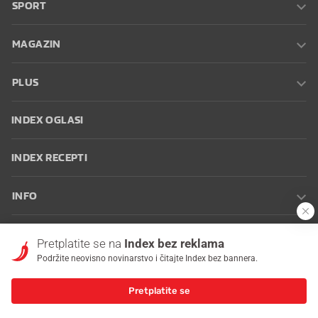
SPORT
MAGAZIN
PLUS
INDEX OGLASI
INDEX RECEPTI
INFO
Oglašavanje
Zaposli se na Indexu
Kontakt
Impressum
Uvjeti
Pretplatite se na
Index bez reklama
korištenja
Postavke kolačića
Podržite neovisno novinarstvo i čitajte Index bez bannera.
Pretplatite se
© 2026 Index