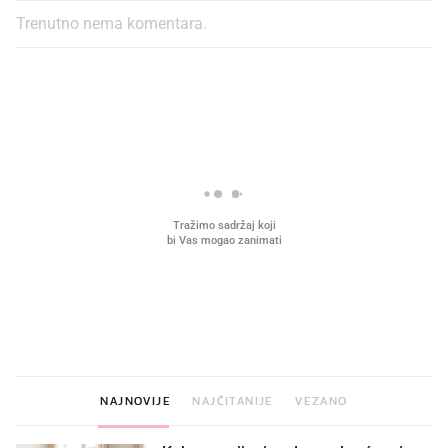
Trenutno nema komentara.
PROČITAJTE JOŠ
VIDEO
Liječnik otkrio kad je
Što povezuje Lexus i
najbolje vrijeme za skidanje
legendarnog Ponyja?
dioptrije
NAJNOVIJE
NAJČITANIJE
VEZANO