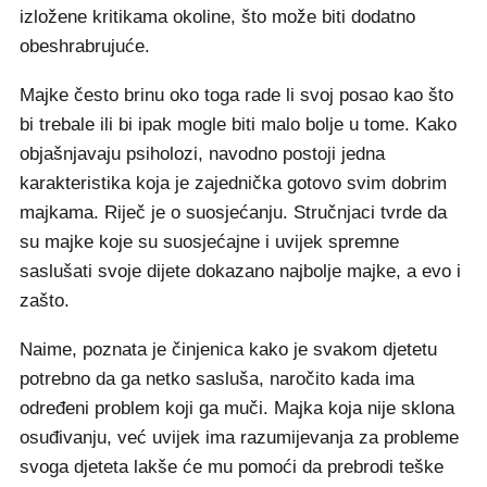
izložene kritikama okoline, što može biti dodatno
obeshrabrujuće.
Majke često brinu oko toga rade li svoj posao kao što
bi trebale ili bi ipak mogle biti malo bolje u tome. Kako
objašnjavaju psiholozi, navodno postoji jedna
karakteristika koja je zajednička gotovo svim dobrim
majkama. Riječ je o suosjećanju. Stručnjaci tvrde da
su majke koje su suosjećajne i uvijek spremne
saslušati svoje dijete dokazano najbolje majke, a evo i
zašto.
Naime, poznata je činjenica kako je svakom djetetu
potrebno da ga netko sasluša, naročito kada ima
određeni problem koji ga muči. Majka koja nije sklona
osuđivanju, već uvijek ima razumijevanja za probleme
svoga djeteta lakše će mu pomoći da prebrodi teške