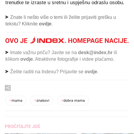
trenutke te izraste u sretnu i uspješnu odraslu osobu.
Znate li nešto više o temi ili želite prijaviti grešku u
tekstu? Kliknite
ovdje
.
Imate važnu priču? Javite se na
desk@index.hr
ili
klikom
ovdje
. Atraktivne fotografije i videe plaćamo.
Želite raditi na Indexu? Prijavite se
ovdje
.
#
mama
#
znakovi
#
dobra mama
PROČITAJTE JOŠ