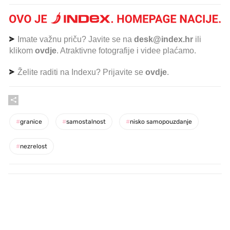
Imate važnu priču? Javite se na
desk@index.hr
ili
klikom
ovdje
. Atraktivne fotografije i videe plaćamo.
Želite raditi na Indexu? Prijavite se
ovdje
.
#
granice
#
samostalnost
#
nisko samopouzdanje
#
nezrelost
PROČITAJTE JOŠ