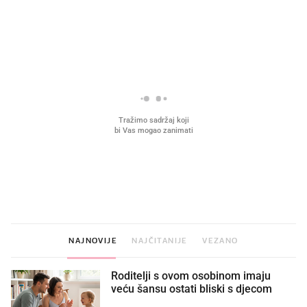
PROČITAJTE JOŠ
VIDEO
Liječnik otkrio kad je
Što povezuje Lexus i
najbolje vrijeme za skidanje
legendarnog Ponyja?
dioptrije
NAJNOVIJE
NAJČITANIJE
VEZANO
Roditelji s ovom osobinom imaju
veću šansu ostati bliski s djecom