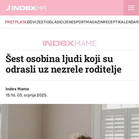
PRETPLATA
ZID
VIJESTI
OGLASI
CIJENE
SPORT
MAGAZIN
RECEPTI
KALENDAR
Šest osobina ljudi koji su
odrasli uz nezrele roditelje
Index Mame
15:16, 03. srpnja 2025.