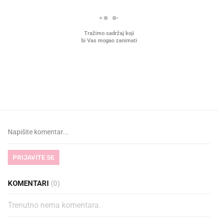
VIDEO
Liječnik otkrio kad je
Što povezuje Lexus i
najbolje vrijeme za skidanje
legendarnog Ponyja?
dioptrije
PRIJAVITE SE
KOMENTARI
(0)
Trenutno nema komentara.