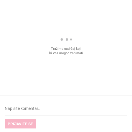
PROČITAJTE JOŠ
VIDEO
Liječnik otkrio kad je
Što povezuje Lexus i
najbolje vrijeme za skidanje
legendarnog Ponyja?
dioptrije
PRIJAVITE SE