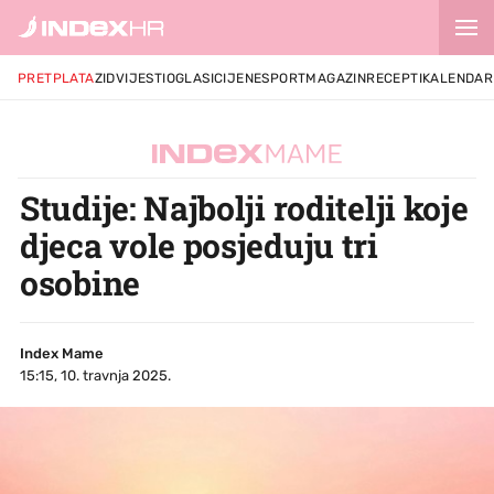
PRETPLATA
ZID
VIJESTI
OGLASI
CIJENE
SPORT
MAGAZIN
RECEPTI
KALENDAR
Studije: Najbolji roditelji koje
djeca vole posjeduju tri
osobine
Index Mame
15:15, 10. travnja 2025.