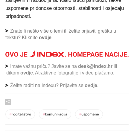
zahtjevnim razdobljima. Kako ističu psiholozi, takve
uspomene pridonose otpornosti, stabilnosti i osjećaju
pripadnosti.
Znate li nešto više o temi ili želite prijaviti grešku u
tekstu? Kliknite
ovdje
.
Imate važnu priču? Javite se na
desk@index.hr
ili
klikom
ovdje
. Atraktivne fotografije i videe plaćamo.
Želite raditi na Indexu? Prijavite se
ovdje
.
#
roditeljstvo
#
komunikacija
#
uspomene