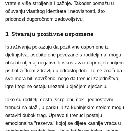
vrate s više strpljenja i pažnje. Također pomažu u
očuvanju vlastitog identiteta i neovisnosti, što
pridonosi dugoročnom zadovoljstvu.
3. Stvaraju pozitivne uspomene
Istraživanja pokazuju
da pozitivne uspomene iz
djetinjstva, osobito one povezane s roditeljima, mogu
ublažiti utjecaj negativnih iskustava i doprinijeti boljem
psihofizičkom zdravlju u odrasloj dobi. To ne znači da
sve mora biti savršeno, nego da trenuci zajedništva,
igre i topline ostaju urezani u dječjem sjećanju.
Iako su roditelji često iscrpljeni, čak i jednostavni
trenuci na plaži, u parku ili za kuhinjskim stolom mogu
ostaviti dubok trag. Upravo ti trenuci postaju
emocionalna "rezerva" kojoj se dijete kasnije vraća u