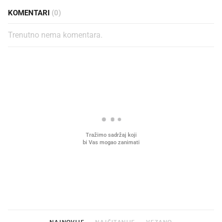
KOMENTARI
(0)
Trenutno nema komentara.
PROČITAJTE JOŠ
VIDEO
Liječnik otkrio kad je
Što povezuje Lexus i
najbolje vrijeme za skidanje
legendarnog Ponyja?
dioptrije
NAJNOVIJE
NAJČITANIJE
VEZANO