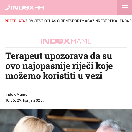
PRETPLATA
ZID
VIJESTI
OGLASI
CIJENE
SPORT
MAGAZIN
RECEPTI
KALENDAR
Terapeut upozorava da su
ovo najopasnije riječi koje
možemo koristiti u vezi
Index Mame
10:55, 29. lipnja 2025.