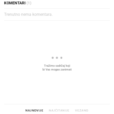
KOMENTARI
(1)
Trenutno nema komentara.
PROČITAJTE JOŠ
VIDEO
Liječnik otkrio kad je
Što povezuje Lexus i
najbolje vrijeme za skidanje
legendarnog Ponyja?
dioptrije
NAJNOVIJE
NAJČITANIJE
VEZANO