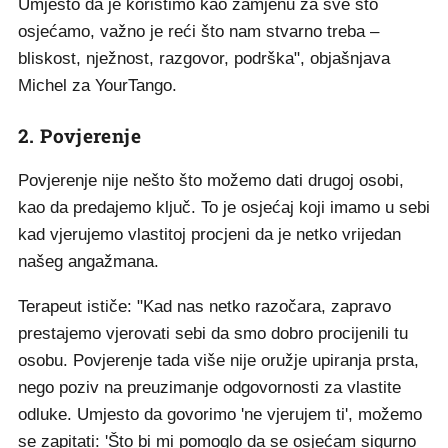
Umjesto da je koristimo kao zamjenu za sve što
osjećamo, važno je reći što nam stvarno treba –
bliskost, nježnost, razgovor, podrška", objašnjava
Michel za YourTango.
2. Povjerenje
Povjerenje nije nešto što možemo dati drugoj osobi,
kao da predajemo ključ. To je osjećaj koji imamo u sebi
kad vjerujemo vlastitoj procjeni da je netko vrijedan
našeg angažmana.
Terapeut ističe: "Kad nas netko razočara, zapravo
prestajemo vjerovati sebi da smo dobro procijenili tu
osobu. Povjerenje tada više nije oružje upiranja prsta,
nego poziv na preuzimanje odgovornosti za vlastite
odluke. Umjesto da govorimo 'ne vjerujem ti', možemo
se zapitati: 'Što bi mi pomoglo da se osjećam sigurno