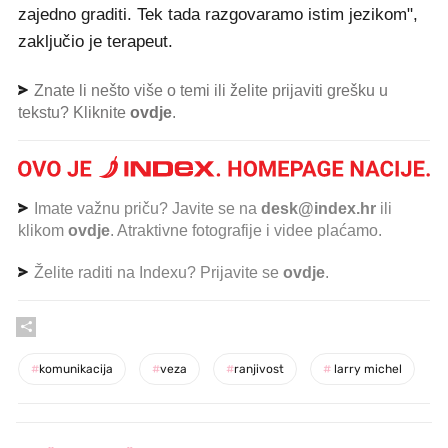
zajedno graditi. Tek tada razgovaramo istim jezikom",
zaključio je terapeut.
Znate li nešto više o temi ili želite prijaviti grešku u
tekstu? Kliknite
ovdje
.
Imate važnu priču? Javite se na
desk@index.hr
ili
klikom
ovdje
. Atraktivne fotografije i videe plaćamo.
Želite raditi na Indexu? Prijavite se
ovdje
.
#
komunikacija
#
veza
#
ranjivost
#
larry michel