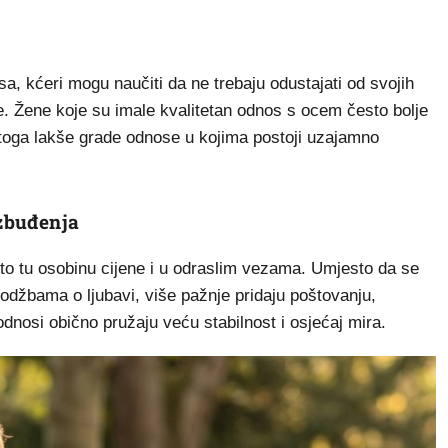
, kćeri mogu naučiti da ne trebaju odustajati od svojih
e. Žene koje su imale kvalitetan odnos s ocem često bolje
 toga lakše grade odnose u kojima postoji uzajamno
uzbuđenja
sto tu osobinu cijene i u odraslim vezama. Umjesto da se
edodžbama o ljubavi, više pažnje pridaju poštovanju,
odnosi obično pružaju veću stabilnost i osjećaj mira.