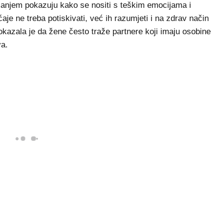
šanjem pokazuju kako se nositi s teškim emocijama i
je ne treba potiskivati, već ih razumjeti i na zdrav način
okazala je da žene često traže partnere koji imaju osobine
va.