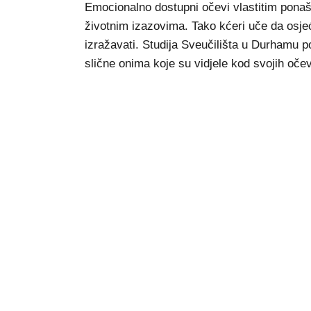
Emocionalno dostupni očevi vlastitim pona
životnim izazovima. Tako kćeri uče da osjeća
izražavati. Studija Sveučilišta u Durhamu p
slične onima koje su vidjele kod svojih oče