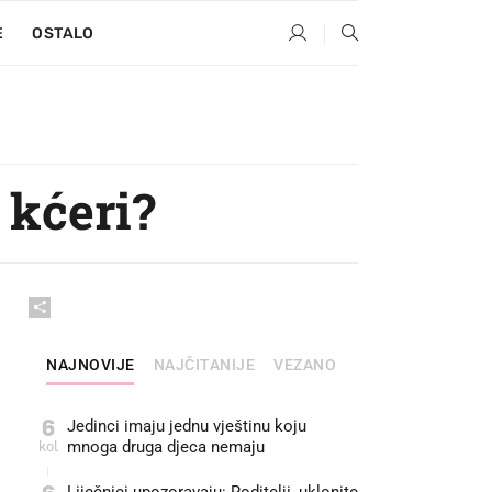
E
OSTALO
 kćeri?
NAJNOVIJE
NAJČITANIJE
VEZANO
6
Jedinci imaju jednu vještinu koju
kol
mnoga druga djeca nemaju