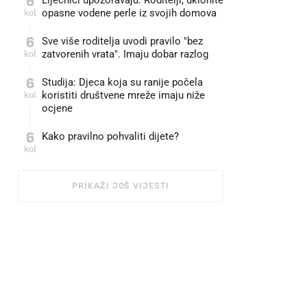
6
Liječnici upozoravaju: Roditelji, uklonite
kol
opasne vodene perle iz svojih domova
6
Sve više roditelja uvodi pravilo "bez
kol
zatvorenih vrata". Imaju dobar razlog
6
Studija: Djeca koja su ranije počela
kol
koristiti društvene mreže imaju niže
ocjene
6
Kako pravilno pohvaliti dijete?
kol
PRIKAŽI JOŠ VIJESTI