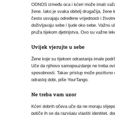
ODNOS između oca i kćeri može imati važa
žene. Iako je svaka obitelj drugačija, žene
često usvajaju određene vrijednosti i životne
doživljavaju sebe i ljude oko sebe. Važnu u
pruža tijekom djetinjstva. Ovo su važne lek
Uvijek vjerujte u sebe
Žene koje su tijekom odrastanja imale podršk
Uče da njihovo samopouzdanje ne treba ovis
sposobnosti. Takav pristup može pozitivno u
odrasloj dobi, piše YourTango.
Ne treba vam uzor
Kćeri dobrih očeva uče da ne moraju slijepo 
potiče ih se da razvijaju vlastiti identitet, 