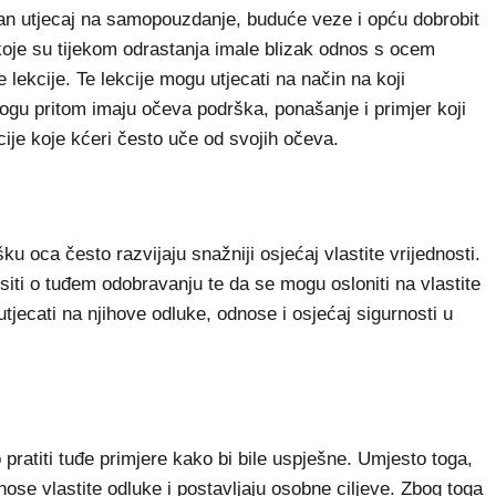
n utjecaj na samopouzdanje, buduće veze i opću dobrobit
 koje su tijekom odrastanja imale blizak odnos s ocem
 lekcije. Te lekcije mogu utjecati na način na koji
logu pritom imaju očeva podrška, ponašanje i primjer koji
cije koje kćeri često uče od svojih očeva.
u oca često razvijaju snažniji osjećaj vlastite vrijednosti.
iti o tuđem odobravanju te da se mogu osloniti na vlastite
tjecati na njihove odluke, odnose i osjećaj sigurnosti u
pratiti tuđe primjere kako bi bile uspješne. Umjesto toga,
donose vlastite odluke i postavljaju osobne ciljeve. Zbog toga