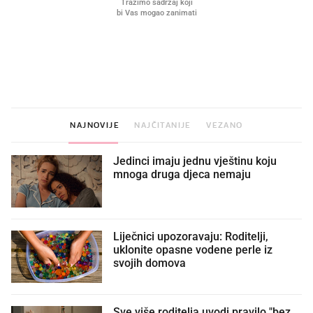
VIDEO
Liječnik otkrio kad je
Što povezuje Lexus i
najbolje vrijeme za skidanje
legendarnog Ponyja?
dioptrije
NAJNOVIJE
NAJČITANIJE
VEZANO
Jedinci imaju jednu vještinu koju
mnoga druga djeca nemaju
Liječnici upozoravaju: Roditelji,
uklonite opasne vodene perle iz
svojih domova
Sve više roditelja uvodi pravilo "bez