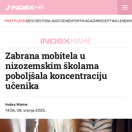
PRETPLATA
ZID
VIJESTI
OGLASI
CIJENE
SPORT
MAGAZIN
RECEPTI
KALENDAR
Zabrana mobitela u
nizozemskim školama
poboljšala koncentraciju
učenika
Index Mame
14:06, 08. srpnja 2025.