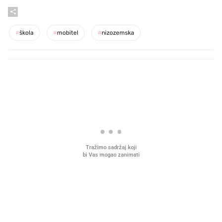
#
škola
#
mobitel
#
nizozemska
PROČITAJTE JOŠ
VIDEO
Liječnik otkrio kad je
Što povezuje Lexus i
najbolje vrijeme za skidanje
legendarnog Ponyja?
dioptrije