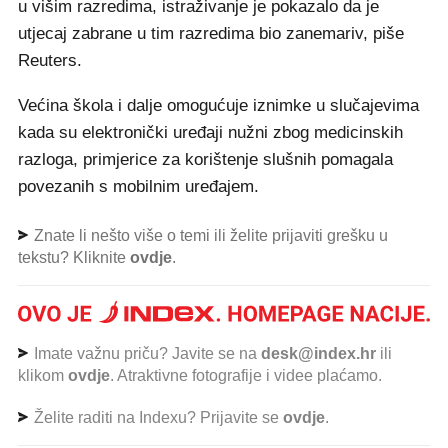
u višim razredima, istraživanje je pokazalo da je
utjecaj zabrane u tim razredima bio zanemariv, piše
Reuters.
Većina škola i dalje omogućuje iznimke u slučajevima
kada su elektronički uređaji nužni zbog medicinskih
razloga, primjerice za korištenje slušnih pomagala
povezanih s mobilnim uređajem.
Znate li nešto više o temi ili želite prijaviti grešku u
tekstu? Kliknite
ovdje
.
Imate važnu priču? Javite se na
desk@index.hr
ili
klikom
ovdje
. Atraktivne fotografije i videe plaćamo.
Želite raditi na Indexu? Prijavite se
ovdje
.