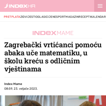
PRETPLATA
ZID
VIJESTI
OGLASI
CIJENE
SPORT
MAGAZIN
RECEPTI
KALENDAR
Zagrebački vrtićanci pomoću
abaka uče matematiku, u
školu kreću s odličnim
vještinama
Index Mame
08:59, 23. veljače 2023.