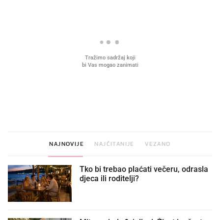
VIDEO
Liječnik otkrio kad je
Što povezuje Lexus i
najbolje vrijeme za skidanje
legendarnog Ponyja?
dioptrije
NAJNOVIJE
NAJČITANIJE
VEZANO
Tko bi trebao plaćati večeru, odrasla
djeca ili roditelji?