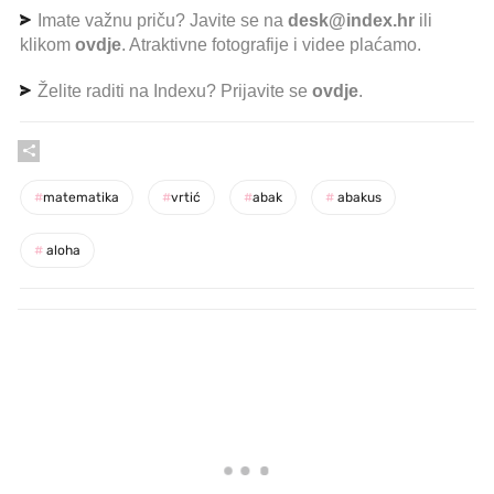
Imate važnu priču? Javite se na
desk@index.hr
ili
klikom
ovdje
. Atraktivne fotografije i videe plaćamo.
Želite raditi na Indexu? Prijavite se
ovdje
.
#
matematika
#
vrtić
#
abak
#
abakus
#
aloha
PROČITAJTE JOŠ