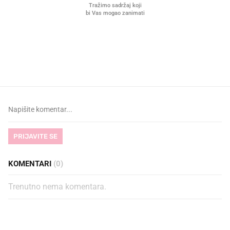
VIDEO
Liječnik otkrio kad je
Što povezuje Lexus i
najbolje vrijeme za skidanje
legendarnog Ponyja?
dioptrije
PRIJAVITE SE
KOMENTARI
(0)
Trenutno nema komentara.
PROČITAJTE JOŠ