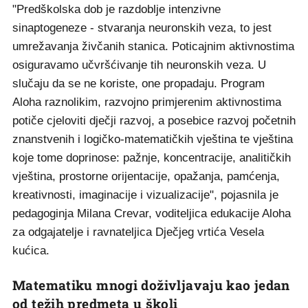
"Predškolska dob je razdoblje intenzivne
sinaptogeneze - stvaranja neuronskih veza, to jest
umrežavanja živčanih stanica. Poticajnim aktivnostima
osiguravamo učvršćivanje tih neuronskih veza. U
slučaju da se ne koriste, one propadaju. Program
Aloha raznolikim, razvojno primjerenim aktivnostima
potiče cjeloviti dječji razvoj, a posebice razvoj početnih
znanstvenih i logičko-matematičkih vještina te vještina
koje tome doprinose: pažnje, koncentracije, analitičkih
vještina, prostorne orijentacije, opažanja, pamćenja,
kreativnosti, imaginacije i vizualizacije", pojasnila je
pedagoginja Milana Crevar, voditeljica edukacije Aloha
za odgajatelje i ravnateljica Dječjeg vrtića Vesela
kućica.
Matematiku mnogi doživljavaju kao jedan
od težih predmeta u školi