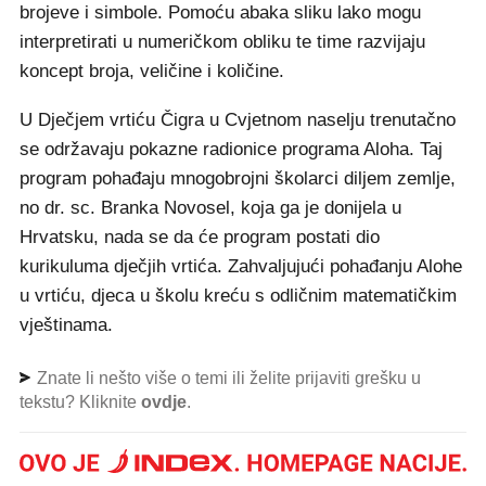
brojeve i simbole. Pomoću abaka sliku lako mogu
interpretirati u numeričkom obliku te time razvijaju
koncept broja, veličine i količine.
U Dječjem vrtiću Čigra u Cvjetnom naselju trenutačno
se održavaju pokazne radionice programa Aloha. Taj
program pohađaju mnogobrojni školarci diljem zemlje,
no dr. sc. Branka Novosel, koja ga je donijela u
Hrvatsku, nada se da će program postati dio
kurikuluma dječjih vrtića. Zahvaljujući pohađanju Alohe
u vrtiću, djeca u školu kreću s odličnim matematičkim
vještinama.
Znate li nešto više o temi ili želite prijaviti grešku u
tekstu? Kliknite
ovdje
.