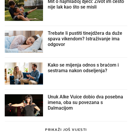
Mit o najmlađoj djeci: Život im često
nije lak kao što se misli
Trebate li pustiti tinejdžera da duže
spava vikendom? Istraživanje ima
odgovor
Kako se mijenja odnos s braćom i
sestrama nakon odseljenja?
Unuk Alke Vuice dobio dva posebna
imena, oba su povezana s
Dalmacijom
PRIKAŽI JOŠ VIJESTI