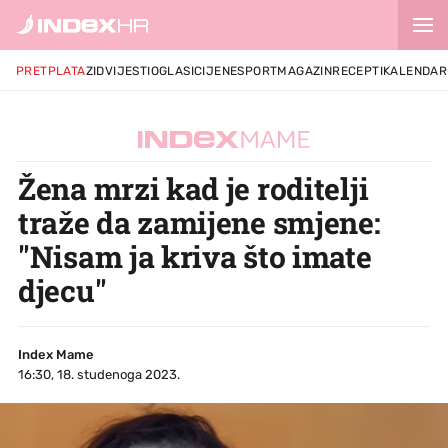
PRETPLATA
ZID
VIJESTI
OGLASI
CIJENE
SPORT
MAGAZIN
RECEPTI
KALENDAR
Žena mrzi kad je roditelji
traže da zamijene smjene:
"Nisam ja kriva što imate
djecu"
Index Mame
16:30, 18. studenoga 2023.