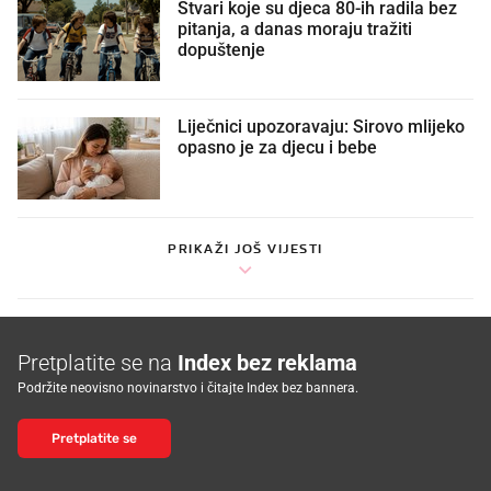
Stvari koje su djeca 80-ih radila bez
pitanja, a danas moraju tražiti
dopuštenje
Liječnici upozoravaju: Sirovo mlijeko
opasno je za djecu i bebe
PRIKAŽI JOŠ VIJESTI
Pretplatite se na
Index bez reklama
Podržite neovisno novinarstvo i čitajte Index bez bannera.
Pretplatite se