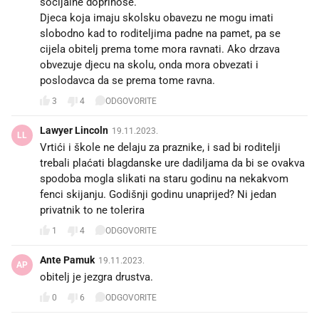
socijalne doprinose.
Djeca koja imaju skolsku obavezu ne mogu imati
slobodno kad to roditeljima padne na pamet, pa se
cijela obitelj prema tome mora ravnati. Ako drzava
obvezuje djecu na skolu, onda mora obvezati i
poslodavca da se prema tome ravna.
3
4
ODGOVORITE
Lawyer Lincoln
19.11.2023.
LL
Vrtići i škole ne delaju za praznike, i sad bi roditelji
trebali plaćati blagdanske ure dadiljama da bi se ovakva
spodoba mogla slikati na staru godinu na nekakvom
fenci skijanju. Godišnji godinu unaprijed? Ni jedan
privatnik to ne tolerira
1
4
ODGOVORITE
Ante Pamuk
19.11.2023.
AP
obitelj je jezgra drustva.
0
6
ODGOVORITE