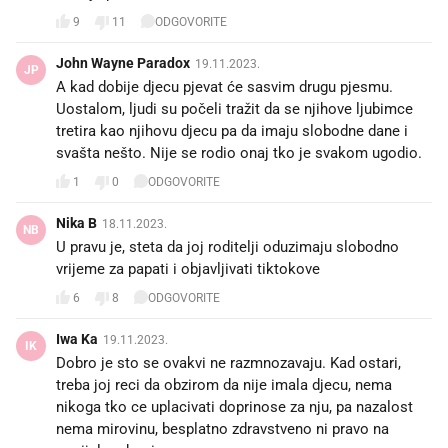
9
11
ODGOVORITE
John Wayne Paradox
19.11.2023.
JP
A kad dobije djecu pjevat će sasvim drugu pjesmu.
Uostalom, ljudi su počeli tražit da se njihove ljubimce
tretira kao njihovu djecu pa da imaju slobodne dane i
svašta nešto. Nije se rodio onaj tko je svakom ugodio.
1
0
ODGOVORITE
Nika B
18.11.2023.
NB
U pravu je, steta da joj roditelji oduzimaju slobodno
vrijeme za papati i objavljivati tiktokove
6
8
ODGOVORITE
Iwa Ka
19.11.2023.
IK
Dobro je sto se ovakvi ne razmnozavaju. Kad ostari,
treba joj reci da obzirom da nije imala djecu, nema
nikoga tko ce uplacivati doprinose za nju, pa nazalost
nema mirovinu, besplatno zdravstveno ni pravo na