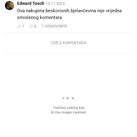
Edward Teach
19.11.2023.
Ova nakupina beskorisnih bjelančevina nije vrijedna
smislenog komentara.
1
8
ODGOVORITE
JOŠ 2 KOMENTARA
PROČITAJTE JOŠ
VIDEO
Liječnik otkrio kad je
Što povezuje Lexus i
najbolje vrijeme za skidanje
legendarnog Ponyja?