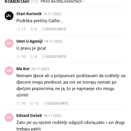
KOMENTARI
(12)
Stari Korisnik
18.11.2023.
Podrška pretiloj Callie…
17
2
ODGOVORITE
Umri U Agoniji
18.11.2023.
UA
U pravu je gica!
10
4
ODGOVORITE
Ma Kor
18.11.2023.
MK
Nemam djece ali u potpunosti podržavam da roditelji sa
djecom imaju prednost, pa oni se moraju ravnati po
dječjim praznicima, ne ja, to je najmanje sto mogu
učiniti
10
12
ODGOVORITE
Edvard Geček
18.11.2023.
EG
Zato jer su njezini roditelji odgojili idiota,zato i svi drugi
trebaju patiti