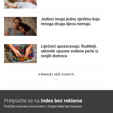
Jedinci imaju jednu vještinu koju
mnoga druga djeca nemaju
Liječnici upozoravaju: Roditelji,
uklonite opasne vodene perle iz
svojih domova
PRIKAŽI JOŠ VIJESTI
Pretplatite se na
Index bez reklama
Podržite neovisno novinarstvo i čitajte Index bez bannera.