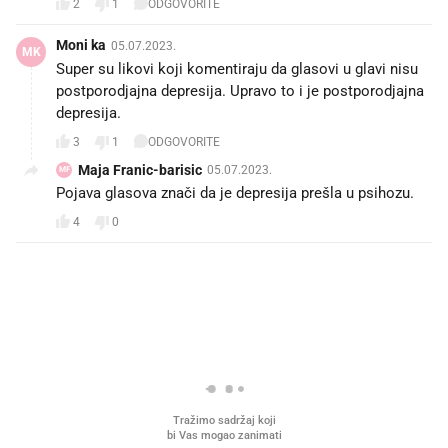
2
1
ODGOVORITE
Moni ka
05.07.2023.
MK
Super su likovi koji komentiraju da glasovi u glavi nisu
postporodjajna depresija. Upravo to i je postporodjajna
depresija.
3
1
ODGOVORITE
Maja Franic-barisic
05.07.2023.
MF
Pojava glasova znači da je depresija prešla u psihozu.
4
0
PROČITAJTE JOŠ