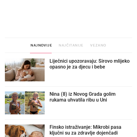
VIDEO
Liječnik otkrio kad je
Što povezuje Lexus i
najbolje vrijeme za skidanje
legendarnog Ponyja?
dioptrije
NAJNOVIJE
NAJČITANIJE
VEZANO
Liječnici upozoravaju: Sirovo mlijeko
opasno je za djecu i bebe
Nina (8) iz Novog Grada golim
rukama uhvatila ribu u Uni
Finsko istraživanje: Mikrobi pasa
ključni su za zdravlje dojenčadi