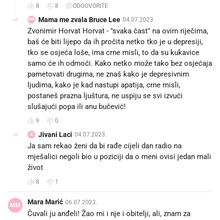
8
8
ODGOVORITE
Mama me zvala Bruce Lee
04.07.2023.
MB
Zvonimir Horvat Horvat - "svaka čast" na ovim riječima,
baš će biti lijepo da ih pročita netko tko je u depresiji,
tko se osjeća loše, ima crne misli, to da su kukavice
samo će ih odmoći. Kako netko može tako bez osjećaja
pametovati drugima, ne znaš kako je depresivnim
ljudima, kako je kad nastupi apatija, crne misli,
postaneš prazna ljuštura, ne uspiju se svi izvući
slušajući popa ili anu bučević!
9
0
Jivani Laci
04.07.2023.
JL
Ja sam rekao ženi da bi rađe cijeli dan radio na
mješalici negoli bio u poziciji da o meni ovisi jedan mali
život
8
1
Mara Marić
06.07.2023.
MM
Čuvali ju anđeli! Žao mi i nje i obitelji, ali, znam za