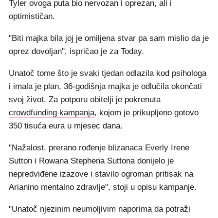
Tyler ovoga puta bio nervozan i oprezan, ali i
optimističan.
"Biti majka bila joj je omiljena stvar pa sam mislio da je
oprez dovoljan", ispričao je za Today.
Unatoč tome što je svaki tjedan odlazila kod psihologa
i imala je plan, 36-godišnja majka je odlučila okončati
svoj život. Za potporu obitelji je pokrenuta
crowdfunding kampanja
, kojom je prikupljeno gotovo
350 tisuća eura u mjesec dana.
"Nažalost, prerano rođenje blizanaca Everly Irene
Sutton i Rowana Stephena Suttona donijelo je
nepredviđene izazove i stavilo ogroman pritisak na
Arianino mentalno zdravlje", stoji u opisu kampanje.
"Unatoč njezinim neumoljivim naporima da potraži