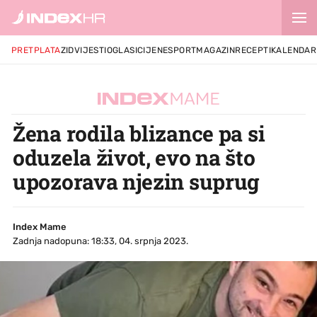
PRETPLATA
ZID
VIJESTI
OGLASI
CIJENE
SPORT
MAGAZIN
RECEPTI
KALENDAR
Žena rodila blizance pa si
oduzela život, evo na što
upozorava njezin suprug
Index Mame
Zadnja nadopuna: 18:33, 04. srpnja 2023.