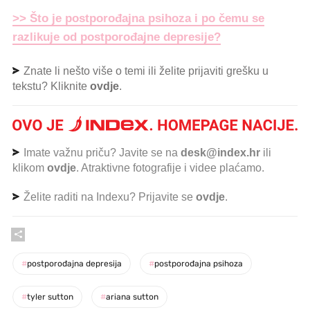
>> Što je postporođajna psihoza i po čemu se
razlikuje od postporođajne depresije?
Znate li nešto više o temi ili želite prijaviti grešku u
tekstu? Kliknite
ovdje
.
Imate važnu priču? Javite se na
desk@index.hr
ili
klikom
ovdje
. Atraktivne fotografije i videe plaćamo.
Želite raditi na Indexu? Prijavite se
ovdje
.
#
postporođajna depresija
#
postporođajna psihoza
#
tyler sutton
#
ariana sutton