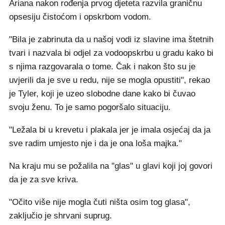
Ariana nakon rođenja prvog djeteta razvila graničnu
opsesiju čistoćom i opskrbom vodom.
"Bila je zabrinuta da u našoj vodi iz slavine ima štetnih
tvari i nazvala bi odjel za vodoopskrbu u gradu kako bi
s njima razgovarala o tome. Čak i nakon što su je
uvjerili da je sve u redu, nije se mogla opustiti", rekao
je Tyler, koji je uzeo slobodne dane kako bi čuvao
svoju ženu. To je samo pogoršalo situaciju.
"Ležala bi u krevetu i plakala jer je imala osjećaj da ja
sve radim umjesto nje i da je ona loša majka."
Na kraju mu se požalila na "glas" u glavi koji joj govori
da je za sve kriva.
"Očito više nije mogla čuti ništa osim tog glasa",
zaključio je shrvani suprug.