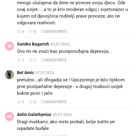
mnogo slučajeva da žene ne ponose svoju djecu. Ode
ovaj svijet.....a to je kriv moderan odgoj i svjetonazor u
kojem od djevojčica roditelji prave princeze, ato ne
odgovara realnosti.
0
0
ODGOVORITE
Sandro Bagarich
05.07.2023.
SB
Ovo mi ne zvuči kao postporođajna depresija...
1
1
ODGOVORITE
Bel Amic
07.07.2023.
pretužno , ali dfogadja se ! Upozorenje je bilo tijekom
prve postpartalne depresije - u drugoj trudnoći uvijek
bukne povo i jače
1
0
ODGOVORITE
Aelin Galathynius
05.07.2023.
AG
Dragi muškarci, ako niste probali, bolje šutite jer
ispadate budale