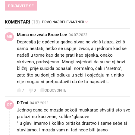
PRIJAVITE SE
KOMENTARI
(13)
Mama me zvala Bruce Lee
04.07.2023.
MB
Depresija je općenita gadna stvar, ne vidiš izlaza, želiš
samo nestati, netko se uspije izvući, ali jednom kad se
nađeš u tome kao da te prati kao sjenka, onako
skriveno, podsvjesno. Mnogi svjedoči da su se njihovi
bližnji prije suicida ponašali normalno, čak i "sretno",
zato što su donijeli odluku u sebi i osjećaju mir, nitko
nije mogao ni pretpostaviti da će to napraviti..
7
0
ODGOVORITE
D Troi
04.07.2023.
DT
Jednog dana ce mozda pokoji muskarac shvatiti sto sve
prolazimo kao zene, kolike "glasove
" u glavi imamo i koliko pritiska drustvo i same sebe si
stavljamo. I mozda vam ni tad nece biti jasno