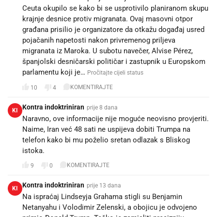
Ceuta okupilo se kako bi se usprotivilo planiranom skupu
krajnje desnice protiv migranata. Ovaj masovni otpor
građana prisilio je organizatore da otkažu događaj usred
pojačanih napetosti nakon privremenog priljeva
migranata iz Maroka. U subotu navečer, Alvise Pérez,
španjolski desničarski političar i zastupnik u Europskom
parlamentu koji je…
Pročitajte cijeli status
KOMENTIRAJTE
10
4
Kontra indoktriniran
prije 8 dana
KI
Naravno, ove informacije nije moguće neovisno provjeriti.
Naime, Iran već 48 sati ne uspijeva dobiti Trumpa na
telefon kako bi mu poželio sretan odlazak s Bliskog
istoka.
KOMENTIRAJTE
9
0
Kontra indoktriniran
prije 13 dana
KI
Na ispraćaj Lindseyja Grahama stigli su Benjamin
Netanyahu i Volodimir Zelenski, a obojicu je odvojeno