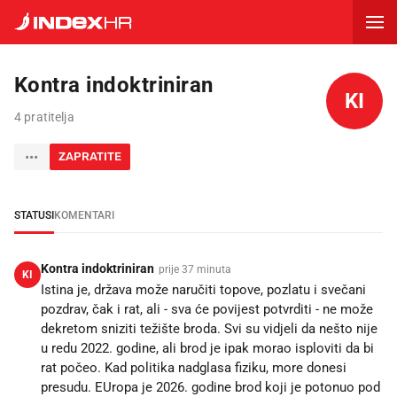
Kontra indoktriniran
KI
4 pratitelja
ZAPRATITE
STATUSI
KOMENTARI
Kontra indoktriniran
prije 37 minuta
KI
Istina je, država može naručiti topove, pozlatu i svečani
pozdrav, čak i rat, ali - sva će povijest potvrditi - ne može
dekretom sniziti težište broda. Svi su vidjeli da nešto nije
u redu 2022. godine, ali brod je ipak morao isploviti da bi
rat počeo. Kad politika nadglasa fiziku, more donesi
presudu. EUropa je 2026. godine brod koji je potonuo pod