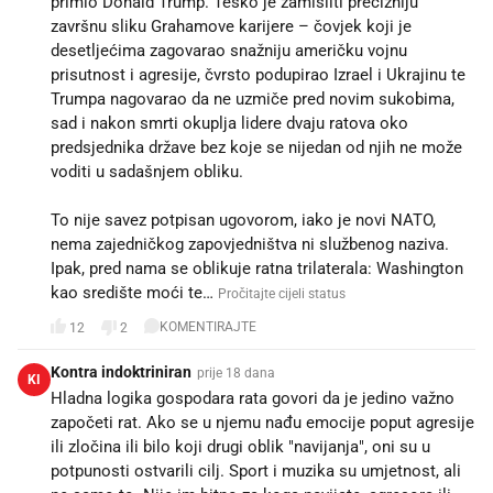
primio Donald Trump. Teško je zamisliti precizniju
završnu sliku Grahamove karijere – čovjek koji je
desetljećima zagovarao snažniju američku vojnu
prisutnost i agresije, čvrsto podupirao Izrael i Ukrajinu te
Trumpa nagovarao da ne uzmiče pred novim sukobima,
sad i nakon smrti okuplja lidere dvaju ratova oko
predsjednika države bez koje se nijedan od njih ne može
voditi u sadašnjem obliku.
To nije savez potpisan ugovorom, iako je novi NATO,
nema zajedničkog zapovjedništva ni službenog naziva.
Ipak, pred nama se oblikuje ratna trilaterala: Washington
kao središte moći te…
Pročitajte cijeli status
KOMENTIRAJTE
12
2
Kontra indoktriniran
prije 18 dana
KI
Hladna logika gospodara rata govori da je jedino važno
započeti rat. Ako se u njemu nađu emocije poput agresije
ili zločina ili bilo koji drugi oblik "navijanja", oni su u
potpunosti ostvarili cilj. Sport i muzika su umjetnost, ali