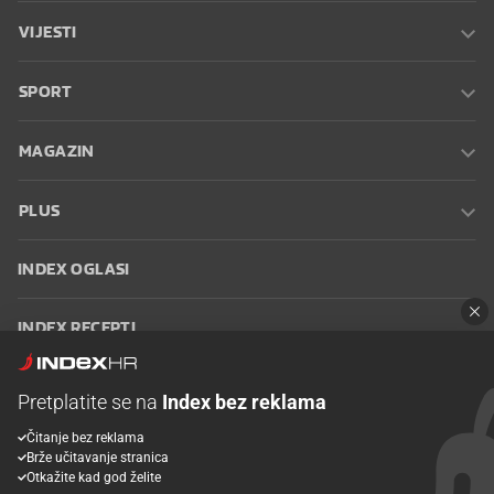
VIJESTI
SPORT
MAGAZIN
PLUS
INDEX OGLASI
INDEX RECEPTI
INFO
Pretplatite se na
Index bez reklama
Čitanje bez reklama
Oglašavanje
Zaposli se na Indexu
Kontakt
Impressum
Uvjeti
Brže učitavanje stranica
korištenja
Postavke kolačića
Otkažite kad god želite