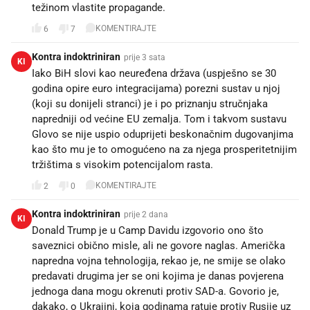
težinom vlastite propagande.
KOMENTIRAJTE
6
7
Kontra indoktriniran
prije 3 sata
KI
Iako BiH slovi kao neuređena država (uspješno se 30
godina opire euro integracijama) porezni sustav u njoj
(koji su donijeli stranci) je i po priznanju stručnjaka
napredniji od većine EU zemalja. Tom i takvom sustavu
Glovo se nije uspio oduprijeti beskonačnim dugovanjima
kao što mu je to omogućeno na za njega prosperitetnijim
tržištima s visokim potencijalom rasta.
KOMENTIRAJTE
2
0
Kontra indoktriniran
prije 2 dana
KI
Donald Trump je u Camp Davidu izgovorio ono što
saveznici obično misle, ali ne govore naglas. Američka
napredna vojna tehnologija, rekao je, ne smije se olako
predavati drugima jer se oni kojima je danas povjerena
jednoga dana mogu okrenuti protiv SAD-a. Govorio je,
dakako, o Ukrajini, koja godinama ratuje protiv Rusije uz