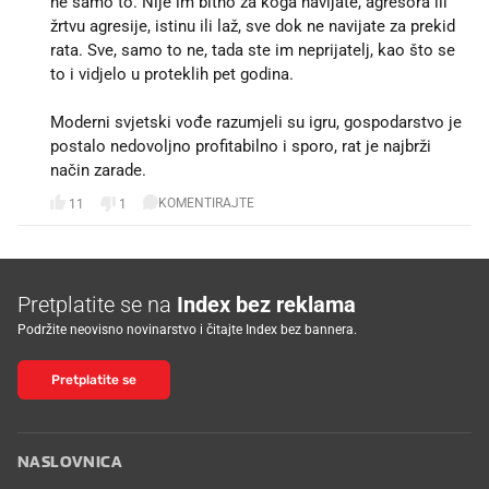
ne samo to. Nije im bitno za koga navijate, agresora ili
žrtvu agresije, istinu ili laž, sve dok ne navijate za prekid
rata. Sve, samo to ne, tada ste im neprijatelj, kao što se
to i vidjelo u proteklih pet godina.
Moderni svjetski vođe razumjeli su igru, gospodarstvo je
postalo nedovoljno profitabilno i sporo, rat je najbrži
način zarade.
KOMENTIRAJTE
11
1
Pretplatite se na
Index bez reklama
Podržite neovisno novinarstvo i čitajte Index bez bannera.
Pretplatite se
NASLOVNICA