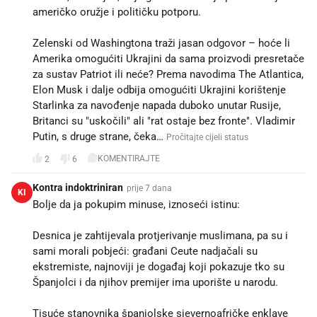
američko oružje i političku potporu.
Zelenski od Washingtona traži jasan odgovor – hoće li
Amerika omogućiti Ukrajini da sama proizvodi presretače
za sustav Patriot ili neće? Prema navodima The Atlantica,
Elon Musk i dalje odbija omogućiti Ukrajini korištenje
Starlinka za navođenje napada duboko unutar Rusije,
Britanci su "uskočili" ali "rat ostaje bez fronte". Vladimir
Putin, s druge strane, čeka…
Pročitajte cijeli status
KOMENTIRAJTE
2
6
Kontra indoktriniran
prije 7 dana
KI
Bolje da ja pokupim minuse, iznoseći istinu:
Desnica je zahtijevala protjerivanje muslimana, pa su i
sami morali pobjeći: građani Ceute nadjačali su
ekstremiste, najnoviji je događaj koji pokazuje tko su
Španjolci i da njihov premijer ima uporište u narodu.
Tisuće stanovnika španjolske sjevernoafričke enklave