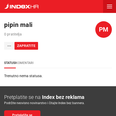
pipin mali
PM
0 pratitelja
ZAPRATITE
STATUSI
KOMENTARI
Trenutno nema statusa.
Pretplatite se na
Index bez reklama
Podržite neovisno novinarstvo i čitajte Index bez bannera.
Pretplatite se