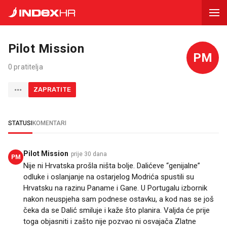
Pilot Mission
PM
0 pratitelja
ZAPRATITE
STATUSI
KOMENTARI
Pilot Mission
prije 30 dana
PM
Nije ni Hrvatska prošla ništa bolje. Dalićeve “genijalne”
odluke i oslanjanje na ostarjelog Modrića spustili su
Hrvatsku na razinu Paname i Gane. U Portugalu izbornik
nakon neuspjeha sam podnese ostavku, a kod nas se još
čeka da se Dalić smiluje i kaže što planira. Valjda će prije
toga objasniti i zašto nije pozvao ni osvajača Zlatne