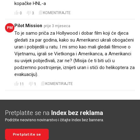
kopačke HNL-a
KOMENTIRAJTE
0
3
Pilot Mission
prije 3 mjeseca
PM
To je samo priča za Hollywood i dobar film koji će djeca
gledati za par godina, kako su Amerikanci ukrali obogaćeni
uran i pobijedili u ratu. I mi smo kao mali gledali filmove o
Vijetnamu, igrali se Vietkonga i Amerikanca, a Amerikanci
su uvijek pobjeđivali, zar ne? (Misija će ti biti ući u
podzemno postrojenje, iznijeti uran i stići do helikoptera za
evakuaciju).
KOMENTIRAJTE
11
1
Pretplatite se na
Index bez reklama
Podržite neovisno novinarstvo i čitajte Index bez bannera.
Pretplatite se