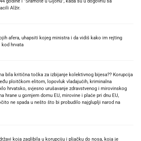
n 44 godine i "Sramote u Gijonu", kada su u dogovriu sa
ili Alžir.
jih afera, uhapsiti kojeg ministra i da vidiš kako im rejting
i kod hrvata
bila kritična točka za izbijanje kolektivnog bijesa?? Korupcija
eđu ploitčkom elitom, lopovluk vladajućih, kriminalna
bilo hrvatsko, svjesno urušavanje zdravstvenog i mirovinskog
jena hrane u gornjem domu EU, mirovine i plaće pri dnu EU,
očito ne spada u nešto što bi probudilo najgluplji narod na
žavi koja zaglibila u korupciju i pljačku do nosa, koja je