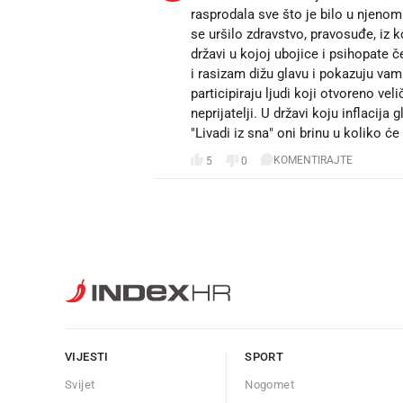
rasprodala sve što je bilo u njenom 
se uršilo zdravstvo, pravosuđe, iz 
državi u kojoj ubojice i psihopate 
i rasizam dižu glavu i pokazuju vamp
participiraju ljudi koji otvoreno vel
neprijatelji. U državi koju inflacij
"Livadi iz sna" oni brinu u koliko će 
KOMENTIRAJTE
5
0
VIJESTI
SPORT
Svijet
Nogomet