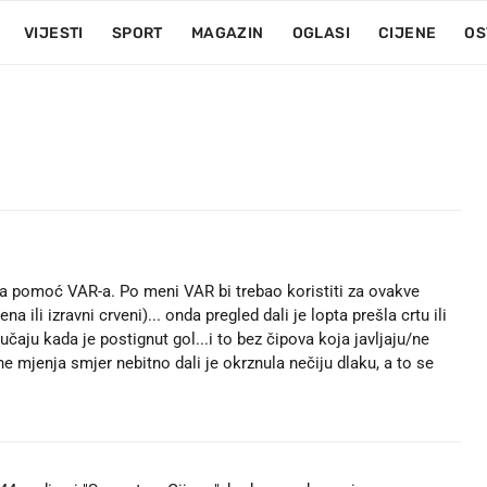
VIJESTI
SPORT
MAGAZIN
OGLASI
CIJENE
OS
a pomoć VAR-a. Po meni VAR bi trebao koristiti za ovakve
 ili izravni crveni)... onda pregled dali je lopta prešla crtu ili
učaju kada je postignut gol...i to bez čipova koja javljaju/ne
 ne mjenja smjer nebitno dali je okrznula nečiju dlaku, a to se