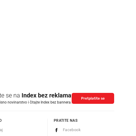
ite se na
Index bez reklama
Pretplatite se
isno novinarstvo i čitajte Index bez bannera.
O
PRATITE NAS
aj
Facebook