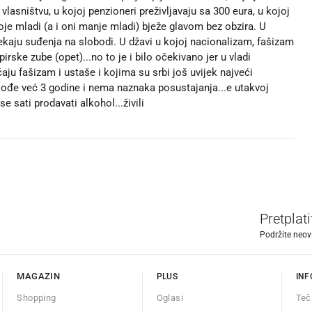
vlasništvu, u kojoj penzioneri preživljavaju sa 300 eura, u kojoj
koje mladi (a i oni manje mladi) bježe glavom bez obzira. U
čekaju suđenja na slobodi. U džavi u kojoj nacionalizam, fašizam
irske zube (opet)...no to je i bilo očekivano jer u vladi
ičaju fašizam i ustaše i kojima su srbi još uvijek najveći
a glođe već 3 godine i nema naznaka posustajanja...e utakvoj
se sati prodavati alkohol...živili
Pretplat
Podržite neov
MAGAZIN
PLUS
INF
Shopping
Oglasi
Teč