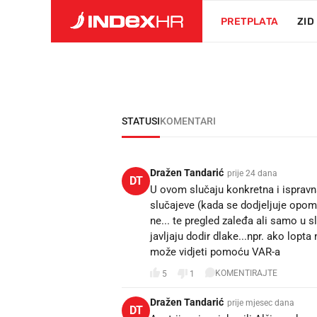
PRETPLATA
ZID
STATUSI
KOMENTARI
Dražen Tandarić
prije 24 dana
DT
U ovom slučaju konkretna i ispravn
slučajeve (kada se dodjeljuje opomena
ne... te pregled zaleđa ali samo u sl
javljaju dodir dlake...npr. ako lopta
može vidjeti pomoću VAR-a
KOMENTIRAJTE
5
1
Dražen Tandarić
prije mjesec dana
DT