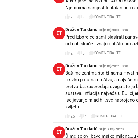
Austrijanci se iskupili Alžiru nako
Njemcima namjestili utakmicu i izbac
KOMENTIRAJTE
9
3
Dražen Tandarić
prije mjesec dana
DT
Pred izbore će sami plasirati par svo
odmah skače...znaju oni što prolaz
KOMENTIRAJTE
2
0
Dražen Tandarić
prije mjesec dana
DT
Baš me zanima šta bi nama Hrvatima 
u svim porama društva, a najviše m
pretvorba, rasprodaja svega što je 
sustava, inflacija najveća u EU, ci
iseljavanje mladih...sve nabrojeno 
svijetu...
KOMENTIRAJTE
25
1
Dražen Tandarić
prije 3 mjeseca
DT
Čime se ovi bave majko milena...u dr