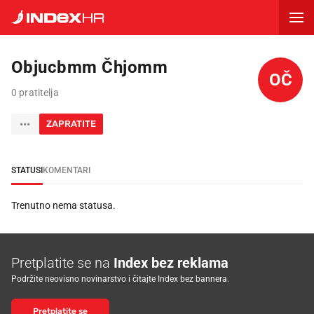
Objucbmm Čhjomm
OČ
0 pratitelja
ZAPRATITE
STATUSI
KOMENTARI
Trenutno nema statusa.
Pretplatite se na
Index bez reklama
Podržite neovisno novinarstvo i čitajte Index bez bannera.
Pretplatite se