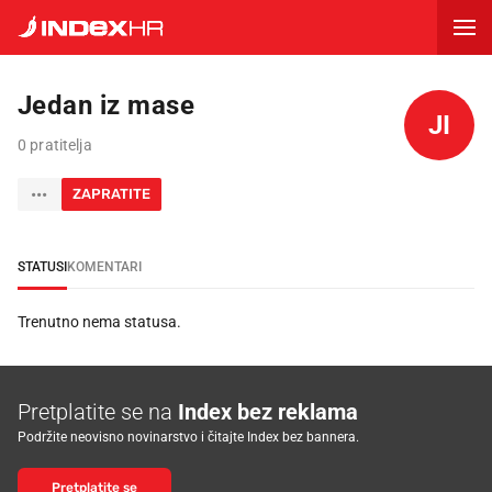
Jedan iz mase
JI
0 pratitelja
ZAPRATITE
STATUSI
KOMENTARI
Trenutno nema statusa.
Pretplatite se na
Index bez reklama
Podržite neovisno novinarstvo i čitajte Index bez bannera.
Pretplatite se