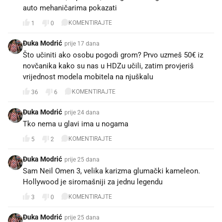
auto mehaničarima pokazati
KOMENTIRAJTE
1
0
Đuka Modrić
prije 17 dana
Što učiniti ako osobu pogodi grom? Prvo uzmeš 50€ iz
novčanika kako su nas u HDZu učili, zatim provjeriš
vrijednost modela mobitela na njuškalu
KOMENTIRAJTE
36
6
Đuka Modrić
prije 24 dana
Tko nema u glavi ima u nogama
KOMENTIRAJTE
5
2
Đuka Modrić
prije 25 dana
Sam Neil Omen 3, velika karizma glumački kameleon.
Hollywood je siromašniji za jednu legendu
KOMENTIRAJTE
3
0
Đuka Modrić
prije 25 dana