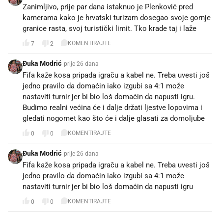
Zanimljivo, prije par dana istaknuo je Plenković pred
kamerama kako je hrvatski turizam dosegao svoje gornje
granice rasta, svoj turistički limit. Tko krade taj i laže
KOMENTIRAJTE
7
2
Đuka Modrić
prije 26 dana
Fifa kaže kosa pripada igraču a kabel ne. Treba uvesti još
jedno pravilo da domaćin iako izgubi sa 4:1 može
nastaviti turnir jer bi bio loš domaćin da napusti igru.
Budimo realni većina će i dalje držati ljestve lopovima i
gledati nogomet kao što će i dalje glasati za domoljube
KOMENTIRAJTE
0
0
Đuka Modrić
prije 26 dana
Fifa kaže kosa pripada igraču a kabel ne. Treba uvesti još
jedno pravilo da domaćin iako izgubi sa 4:1 može
nastaviti turnir jer bi bio loš domaćin da napusti igru
KOMENTIRAJTE
0
0