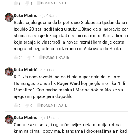
KOMENTIRAJTE
8
4
Đuka Modrić
prije 6 dana
Radiš cijelu godinu da bi potrošio 3 plaće za tjedan dana i
izgubio 20 sati godišnjeg u gužvi...Bitno da si napravio par
sličica da susjedi znaju kako si bio na moru. Kad vidim na
koja sranja je vlast trošila novac razmišljam da je cesta
mogla biti izgrađena podzemno od Vukovara do Splita
KOMENTIRAJTE
21
2
Đuka Modrić
prije 11 dana
RIP...Ja sam razmišljao da bi bio super spin da je Lord
Humungus bio isti lik Roger Ward koji je glumio lika "Fifi
Macaffee". Ono padne maska i Max se šokira što se sa
njegovim prijateljem dogodilo
KOMENTIRAJTE
2
0
Đuka Modrić
prije 15 dana
Čudno kako se taj bog hoće uvijek nekim muljatorima,
kriminalcima, lopovima, bitangama i drogerašima a nikad