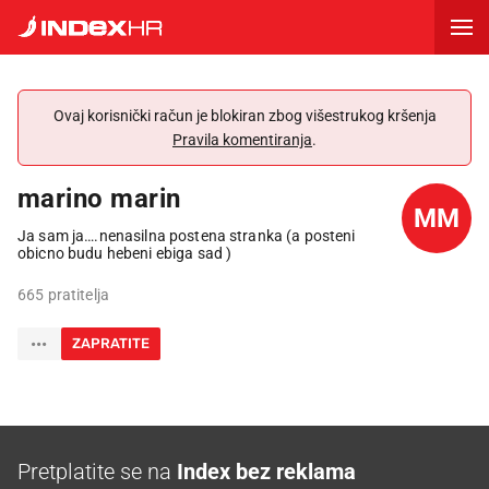
Ovaj korisnički račun je blokiran zbog višestrukog kršenja
Pravila komentiranja
.
marino marin
MM
Ja sam ja….nenasilna postena stranka (a posteni
obicno budu hebeni ebiga sad )
665 pratitelja
ZAPRATITE
Pretplatite se na
Index bez reklama