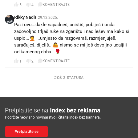
KOMENTIRAJTE
5
4
Rikky Nadir
29.12.2025.
Pazi ovo...dakle napadneš, uništiš, pobiješ i onda
zadovoljno trljaš ruke na zgarištu i nad leševima kako si
uspio...🤦 ...umjesto da razgovaraš, razmjenjuješ,
surađuješ, dijeliš...🤷 nismo se mi još dovoljno udaljili
od kamenog doba...🌹
KOMENTIRAJTE
1
2
JOŠ 3 STATUSA
Pretplatite se na
Index bez reklama
Podržite neovisno novinarstvo i čitajte Index bez bannera.
Pretplatite se