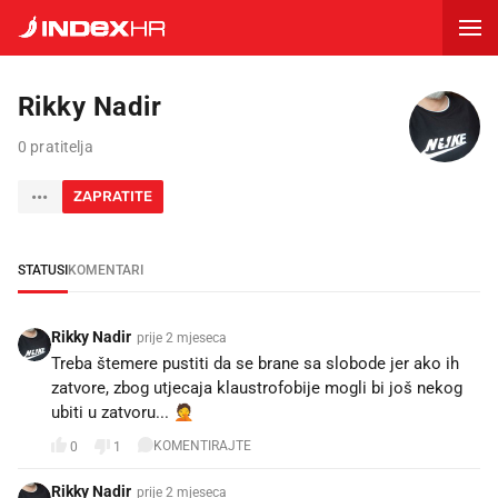
Rikky Nadir
0 pratitelja
ZAPRATITE
STATUSI
KOMENTARI
Rikky Nadir
prije 2 mjeseca
Treba štemere pustiti da se brane sa slobode jer ako ih
zatvore, zbog utjecaja klaustrofobije mogli bi još nekog
ubiti u zatvoru... 🤦
KOMENTIRAJTE
0
1
Rikky Nadir
prije 2 mjeseca