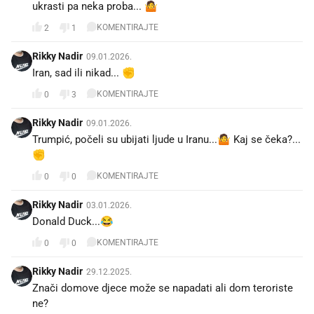
ukrasti pa neka proba... 🤷
KOMENTIRAJTE
2
1
Rikky Nadir
09.01.2026.
Iran, sad ili nikad... ✊
KOMENTIRAJTE
0
3
Rikky Nadir
09.01.2026.
Trumpić, počeli su ubijati ljude u Iranu...🤷 Kaj se čeka?...
✊
KOMENTIRAJTE
0
0
Rikky Nadir
03.01.2026.
Donald Duck...😂
KOMENTIRAJTE
0
0
Rikky Nadir
29.12.2025.
Znači domove djece može se napadati ali dom teroriste
ne?