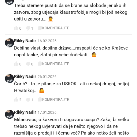
Treba štemere pustiti da se brane sa slobode jer ako ih
zatvore, zbog utjecaja klaustrofobije mogli bi još nekog
ubiti u zatvoru... 🤦
KOMENTIRAJTE
0
1
Rikky Nadir
16.02.2026.
Debilna vlast, debilna država...raspasti će se ko Kraševe
napolitanke, zlatni pir neće dočekati...🤷
KOMENTIRAJTE
0
0
Rikky Nadir
26.01.2026.
Ćorić?...to je pitanje za USKOK...ali u nekoj drugoj, boljoj
Hrvatskoj... 🤷
KOMENTIRAJTE
2
1
Rikky Nadir
17.01.2026.
Milanoviću, o kakvom ti dogovoru čašpri? Zakaj bi netko
trebao nekog uvjeravati da je nešto njegovo i da ne
razmišlja o prodaji ili čemu već? Pa ako netko želi nešto