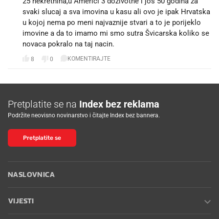
25 nekretnina,u Americi 3 dozivotne i jos 50 godina za
svaki slucaj a sva imovina u kasu ali ovo je ipak Hrvatska
u kojoj nema po meni najvaznije stvari a to je porijeklo
imovine a da to imamo mi smo sutra Švicarska koliko se
novaca pokralo na taj nacin.
KOMENTIRAJTE
8
0
Pretplatite se na
Index bez reklama
Podržite neovisno novinarstvo i čitajte Index bez bannera.
Pretplatite se
NASLOVNICA
VIJESTI