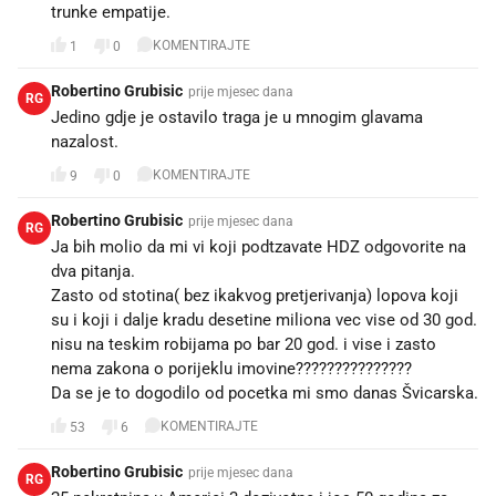
trunke empatije.
KOMENTIRAJTE
1
0
Robertino Grubisic
prije mjesec dana
RG
Jedino gdje je ostavilo traga je u mnogim glavama
nazalost.
KOMENTIRAJTE
9
0
Robertino Grubisic
prije mjesec dana
RG
Ja bih molio da mi vi koji podtzavate HDZ odgovorite na
dva pitanja.
Zasto od stotina( bez ikakvog pretjerivanja) lopova koji
su i koji i dalje kradu desetine miliona vec vise od 30 god.
nisu na teskim robijama po bar 20 god. i vise i zasto
nema zakona o porijeklu imovine???????????????
Da se je to dogodilo od pocetka mi smo danas Švicarska.
KOMENTIRAJTE
53
6
Robertino Grubisic
prije mjesec dana
RG