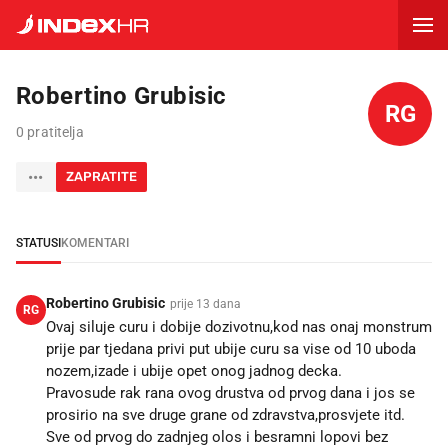
Robertino Grubisic
RG
0 pratitelja
ZAPRATITE
STATUSI
KOMENTARI
Robertino Grubisic
prije 13 dana
RG
Ovaj siluje curu i dobije dozivotnu,kod nas onaj monstrum
prije par tjedana privi put ubije curu sa vise od 10 uboda
nozem,izade i ubije opet onog jadnog decka.
Pravosude rak rana ovog drustva od prvog dana i jos se
prosirio na sve druge grane od zdravstva,prosvjete itd.
Sve od prvog do zadnjeg olos i besramni lopovi bez