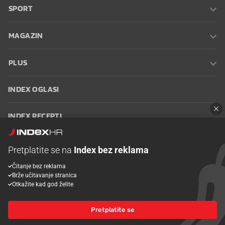
SPORT
MAGAZIN
PLUS
INDEX OGLASI
INDEX RECEPTI
INFO
Pretplatite se na
Index bez reklama
Čitanje bez reklama
Oglašavanje
Zaposli se na Indexu
Kontakt
Impressum
Uvjeti
Brže učitavanje stranica
korištenja
Postavke kolačića
Otkažite kad god želite
Pretplatite se
© 2026 Index