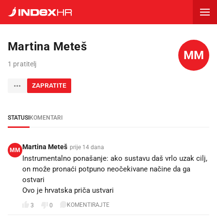
Martina Meteš
MM
1 pratitelj
ZAPRATITE
STATUSI
KOMENTARI
Martina Meteš
prije 14 dana
MM
Instrumentalno ponašanje: ako sustavu daš vrlo uzak cilj,
on može pronaći potpuno neočekivane načine da ga
ostvari
Ovo je hrvatska priča ustvari
KOMENTIRAJTE
3
0