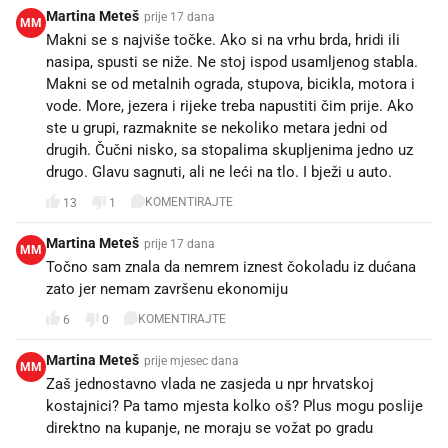
Martina Meteš
prije 17 dana
MM
Makni se s najviše točke. Ako si na vrhu brda, hridi ili
nasipa, spusti se niže. Ne stoj ispod usamljenog stabla.
Makni se od metalnih ograda, stupova, bicikla, motora i
vode. More, jezera i rijeke treba napustiti čim prije. Ako
ste u grupi, razmaknite se nekoliko metara jedni od
drugih. Čučni nisko, sa stopalima skupljenima jedno uz
drugo. Glavu sagnuti, ali ne leći na tlo. I bježi u auto.
KOMENTIRAJTE
13
1
Martina Meteš
prije 17 dana
MM
Točno sam znala da nemrem iznest čokoladu iz dućana
zato jer nemam završenu ekonomiju
KOMENTIRAJTE
6
0
Martina Meteš
prije mjesec dana
MM
Zaš jednostavno vlada ne zasjeda u npr hrvatskoj
kostajnici? Pa tamo mjesta kolko oš? Plus mogu poslije
direktno na kupanje, ne moraju se vožat po gradu