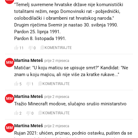
"Temelj suvremene hrvatske države nije komunistički
totalitarni režim, nego Domovinski rat - pobjednički,
oslobodilački i obrambeni rat hrvatskog naroda."
Drugim riječima Svemir je nastao 30. svibnja 1990.
Pardon 25. lipnja 1991.
Pardon 8. listopada 1991.
KOMENTIRAJTE
11
0
Martina Meteš
prije 2 mjeseca
MM
Matičar: "U koju maticu se upisuje smrt?" Kandidat: "Ne
znam u koju majicu, ali nije više za kratke rukave..."
KOMENTIRAJTE
5
1
Martina Meteš
prije 2 mjeseca
MM
Tražio Minecraft modove, slučajno srušio ministarstvo
KOMENTIRAJTE
2
0
Martina Meteš
prije 2 mjeseca
MM
Rujan 2021: uhićen, priznao, podnio ostavku, pušten da se