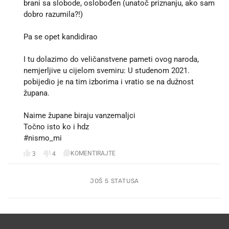
brani sa slobode, oslobođen (unatoč priznanju, ako sam
dobro razumila?!)
Pa se opet kandidirao
I tu dolazimo do veličanstvene pameti ovog naroda,
nemjerljive u cijelom svemiru: U studenom 2021.
pobijedio je na tim izborima i vratio se na dužnost
župana.
Naime župane biraju vanzemaljci
Točno isto ko i hdz
#nismo_mi
KOMENTIRAJTE
3
4
JOŠ 5 STATUSA