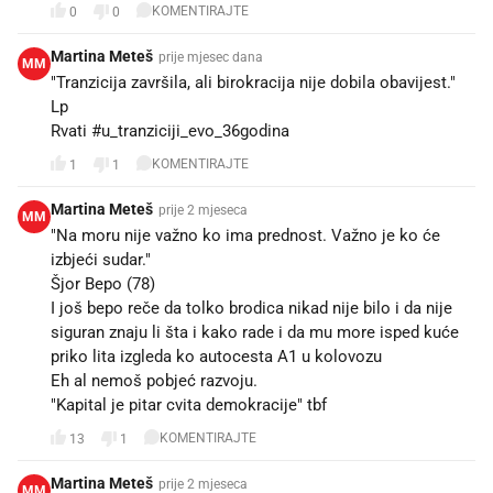
KOMENTIRAJTE
0
0
Martina Meteš
prije mjesec dana
MM
"Tranzicija završila, ali birokracija nije dobila obavijest."
Lp
Rvati #u_tranziciji_evo_36godina
KOMENTIRAJTE
1
1
Martina Meteš
prije 2 mjeseca
MM
"Na moru nije važno ko ima prednost. Važno je ko će
izbjeći sudar."
Šjor Bepo (78)
I još bepo reče da tolko brodica nikad nije bilo i da nije
siguran znaju li šta i kako rade i da mu more isped kuće
priko lita izgleda ko autocesta A1 u kolovozu
Eh al nemoš pobjeć razvoju.
"Kapital je pitar cvita demokracije" tbf
KOMENTIRAJTE
13
1
Martina Meteš
prije 2 mjeseca
MM