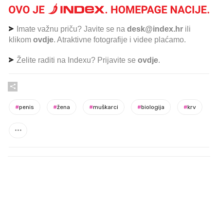
Imate važnu priču? Javite se na
desk@index.hr
ili
klikom
ovdje
. Atraktivne fotografije i videe plaćamo.
Želite raditi na Indexu? Prijavite se
ovdje
.
#
penis
#
žena
#
muškarci
#
biologija
#
krv
PROČITAJTE JOŠ