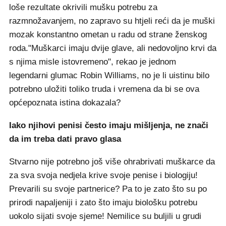
loše rezultate okrivili mušku potrebu za
razmnožavanjem, no zapravo su htjeli reći da je muški
mozak konstantno ometan u radu od strane ženskog
roda."Muškarci imaju dvije glave, ali nedovoljno krvi da
s njima misle istovremeno", rekao je jednom
legendarni glumac Robin Williams, no je li uistinu bilo
potrebno uložiti toliko truda i vremena da bi se ova
općepoznata istina dokazala?
Iako njihovi penisi često imaju mišljenja, ne znači
da im treba dati pravo glasa
Stvarno nije potrebno još više ohrabrivati muškarce da
za sva svoja nedjela krive svoje penise i biologiju!
Prevarili su svoje partnerice? Pa to je zato što su po
prirodi napaljeniji i zato što imaju biološku potrebu
uokolo sijati svoje sjeme! Nemilice su buljili u grudi