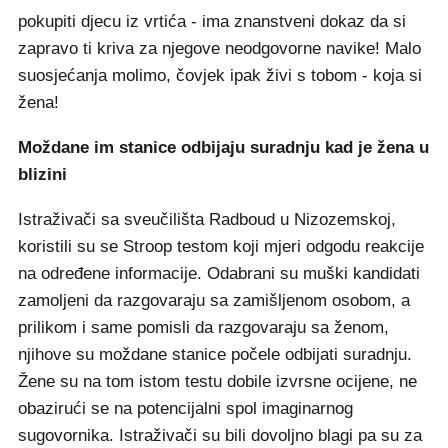
pokupiti djecu iz vrtića - ima znanstveni dokaz da si
zapravo ti kriva za njegove neodgovorne navike! Malo
suosjećanja molimo, čovjek ipak živi s tobom - koja si
žena!
Moždane im stanice odbijaju suradnju kad je žena u
blizini
Istraživači sa sveučilišta Radboud u Nizozemskoj,
koristili su se Stroop testom koji mjeri odgodu reakcije
na određene informacije. Odabrani su muški kandidati
zamoljeni da razgovaraju sa zamišljenom osobom, a
prilikom i same pomisli da razgovaraju sa ženom,
njihove su moždane stanice počele odbijati suradnju.
Žene su na tom istom testu dobile izvrsne ocijene, ne
obazirući se na potencijalni spol imaginarnog
sugovornika. Istraživači su bili dovoljno blagi pa su za