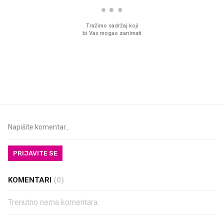
VIDEO
Liječnik otkrio kad je
Nova Parkside ponuda 
najbolje vrijeme za skidanje
Kauflandu uključuje ala
dioptrije
2,99 eura
PRIJAVITE SE
KOMENTARI
(0)
Trenutno nema komentara.