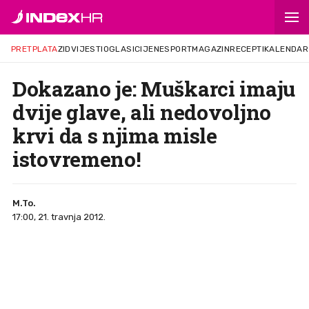
PRETPLATA
ZID
VIJESTI
OGLASI
CIJENE
SPORT
MAGAZIN
RECEPTI
KALENDAR
Dokazano je: Muškarci imaju
dvije glave, ali nedovoljno
krvi da s njima misle
istovremeno!
M.To.
17:00, 21. travnja 2012.