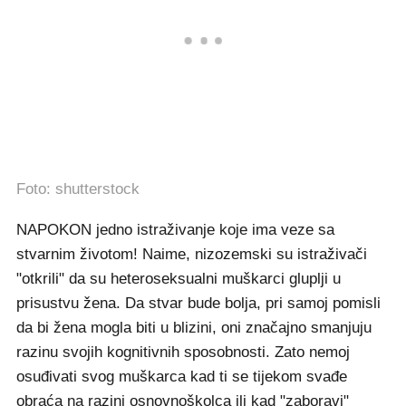
Foto: shutterstock
NAPOKON jedno istraživanje koje ima veze sa
stvarnim životom! Naime, nizozemski su istraživači
"otkrili" da su heteroseksualni muškarci gluplji u
prisustvu žena. Da stvar bude bolja, pri samoj pomisli
da bi žena mogla biti u blizini, oni značajno smanjuju
razinu svojih kognitivnih sposobnosti. Zato nemoj
osuđivati svog muškarca kad ti se tijekom svađe
obraća na razini osnovnoškolca ili kad "zaboravi"