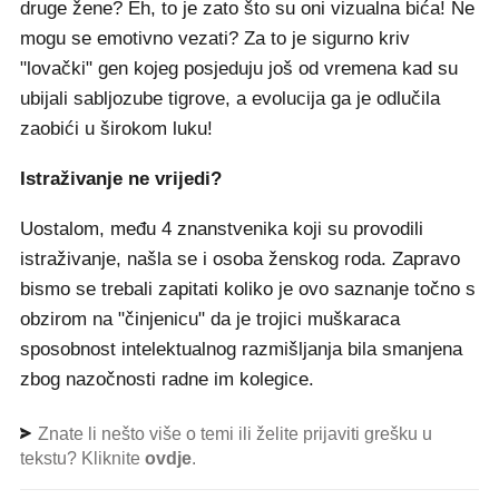
druge žene? Eh, to je zato što su oni vizualna bića! Ne
mogu se emotivno vezati? Za to je sigurno kriv
"lovački" gen kojeg posjeduju još od vremena kad su
ubijali sabljozube tigrove, a evolucija ga je odlučila
zaobići u širokom luku!
Istraživanje ne vrijedi?
Uostalom, među 4 znanstvenika koji su provodili
istraživanje, našla se i osoba ženskog roda. Zapravo
bismo se trebali zapitati koliko je ovo saznanje točno s
obzirom na "činjenicu" da je trojici muškaraca
sposobnost intelektualnog razmišljanja bila smanjena
zbog nazočnosti radne im kolegice.
Znate li nešto više o temi ili želite prijaviti grešku u
tekstu? Kliknite
ovdje
.