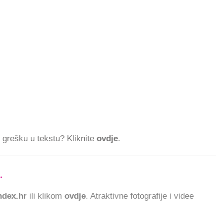
ti grešku u tekstu? Kliknite
ovdje
.
.
832.870 ČITATELJA
dex.hr
ili klikom
ovdje
. Atraktivne fotografije i videe