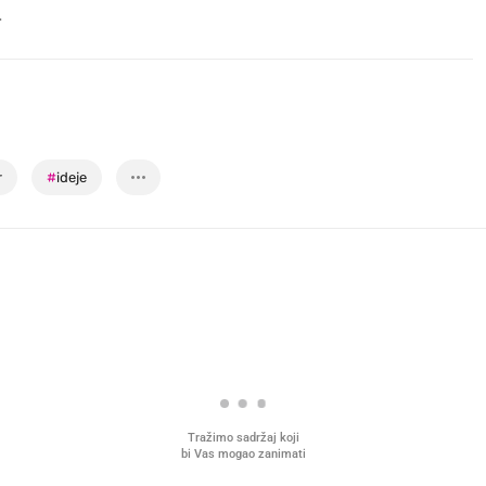
.
r
#
ideje
Tražimo sadržaj koji
bi Vas mogao zanimati