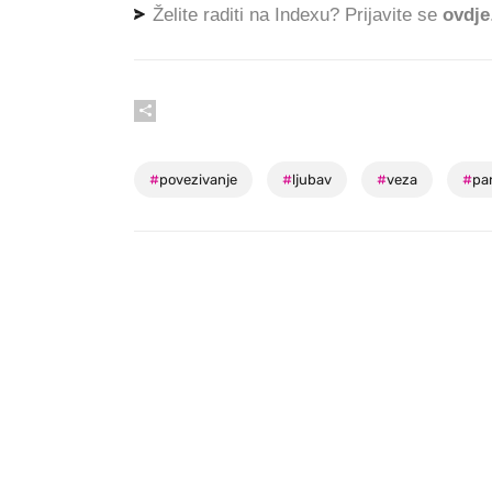
Želite raditi na Indexu? Prijavite se
ovdje
#
povezivanje
#
ljubav
#
veza
#
pa