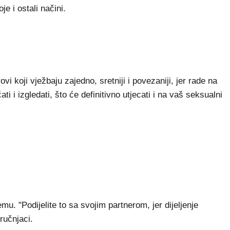
je i ostali načini.
i koji vježbaju zajedno, sretniji i povezaniji, jer rade na
ti i izgledati, što će definitivno utjecati i na vaš seksualni
u. "Podijelite to sa svojim partnerom, jer dijeljenje
tručnjaci.