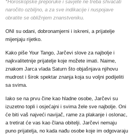
*Horoskopske preporuke i savjete ne treba shvaćati
naročito ozbiljno, a za sve indikacije i nuspojave
obratite se obližnjem znanstveniku.
ONI su odani, dobronamjerni i iskreni, a prijatelje
mijenjaju rijetko.
Kako piše Your Tango, Jarčevi slove za najbolje i
najkvalitetnije prijatelje koje možete imati. Naime,
znakom Jarca vlada Saturn što objašnjava njihovu
mudrost i širok spektar znanja koja su voljni podijeliti
sa svima.
Iako se na prvu čine kao hladne osobe, Jarčevi su
izuzetno topli i osjećajni i svima žele sve najbolje. Oni
će biti vaš najveći navijač, rame za plakanje i oslonac,
a tretirat će vas kao člana obitelji. Jarčevi nemaju
puno prijatelja, no kada nađu osobe koje im odgovaraju