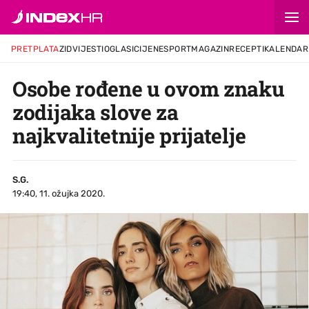
PRETPLATA
ZID
VIJESTI
OGLASI
CIJENE
SPORT
MAGAZIN
RECEPTI
KALENDAR
Osobe rođene u ovom znaku
zodijaka slove za
najkvalitetnije prijatelje
S.G.
19:40, 11. ožujka 2020.