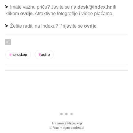
Imate važnu priču? Javite se na
desk@index.hr
ili
klikom
ovdje
. Atraktivne fotografije i videe plaćamo.
Želite raditi na Indexu? Prijavite se
ovdje
.
#
horoskop
#
astro
PROČITAJTE JOŠ