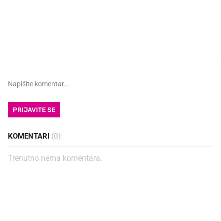
VIDEO
Liječnik otkrio kad je
najbolje vrijeme za skidanje
dioptrije
PRIJAVITE SE
KOMENTARI
(0)
Trenutno nema komentara.
PROČITAJTE JOŠ