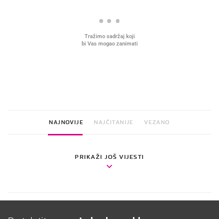
VIDEO
Liječnik otkrio kad je
najbolje vrijeme za skidanje
dioptrije
NAJNOVIJE
NAJČITANIJE
VEZANO
PRIKAŽI JOŠ VIJESTI