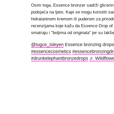
Osim toga, Essence bronzer sadrži glicerin, 
podsjeća na ljeto. Kapi se mogu koristiti sam
hidratantnom kremom ili puderom za prirodni
recenzijama koje kažu da Essence Drop of Su
smatraju i "boljima od originala" jer su lakše
@tugce_isleyen
Essence bronzing drops 
#essencecosmetics
#essencebronzingdr
#drunkelephantbronzedrops
♬ Wildflower