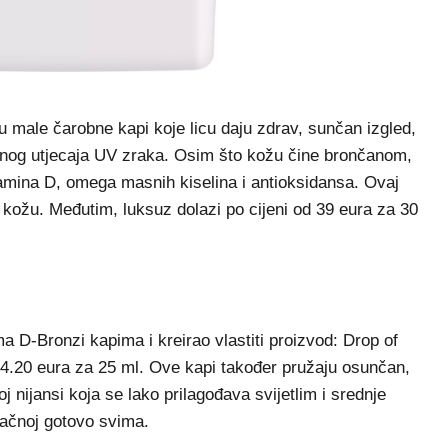
male čarobne kapi koje licu daju zdrav, sunčan izgled,
tetnog utjecaja UV zraka. Osim što kožu čine brončanom,
tamina D, omega masnih kiselina i antioksidansa. Ovaj
 kožu. Međutim, luksuz dolazi po cijeni od 39 eura za 30
 D-Bronzi kapima i kreirao vlastiti proizvod: Drop of
 4.20 eura za 25 ml. Ove kapi također pružaju osunčan,
j nijansi koja se lako prilagođava svijetlim i srednje
pačnoj gotovo svima.