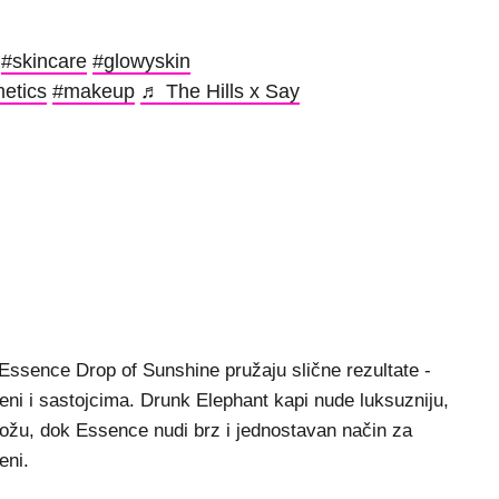
#skincare
#glowyskin
etics
#makeup
♬ The Hills x Say
ssence Drop of Sunshine pružaju slične rezultate -
jeni i sastojcima. Drunk Elephant kapi nude luksuzniju,
 kožu, dok Essence nudi brz i jednostavan način za
eni.