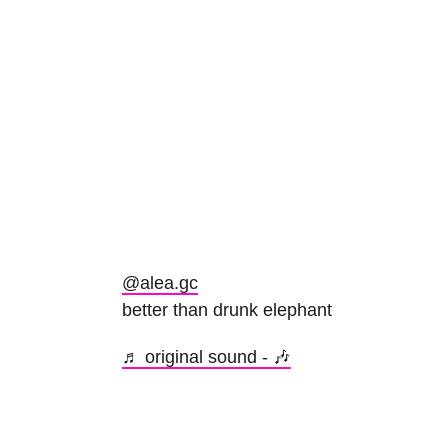
@alea.gc
better than drunk elephant
♬ original sound - 🎶