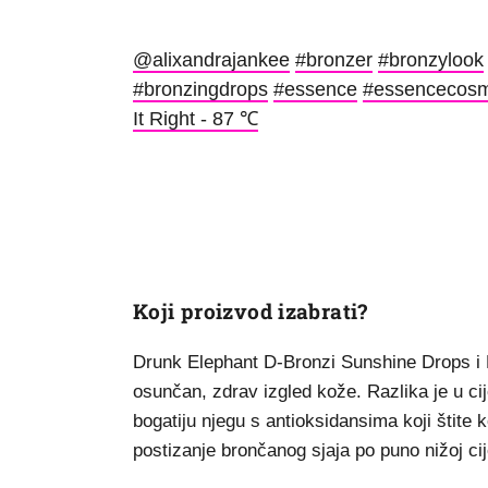
@alixandrajankee
#bronzer
#bronzylook
#bronzingdrops
#essence
#essencecosm
It Right - 87 ℃
Koji proizvod izabrati?
Drunk Elephant D-Bronzi Sunshine Drops i E
osunčan, zdrav izgled kože. Razlika je u ci
bogatiju njegu s antioksidansima koji štite
postizanje brončanog sjaja po puno nižoj cij