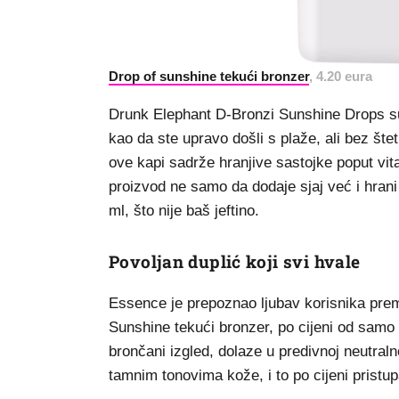
Drop of sunshine tekući bronzer
, 4.20 eura
Drunk Elephant D-Bronzi Sunshine Drops su 
kao da ste upravo došli s plaže, ali bez š
ove kapi sadrže hranjive sastojke poput vi
proizvod ne samo da dodaje sjaj već i hrani
ml, što nije baš jeftino.
Povoljan duplić koji svi hvale
Essence je prepoznao ljubav korisnika prema
Sunshine tekući bronzer, po cijeni od samo
brončani izgled, dolaze u predivnoj neutralno
tamnim tonovima kože, i to po cijeni pristu