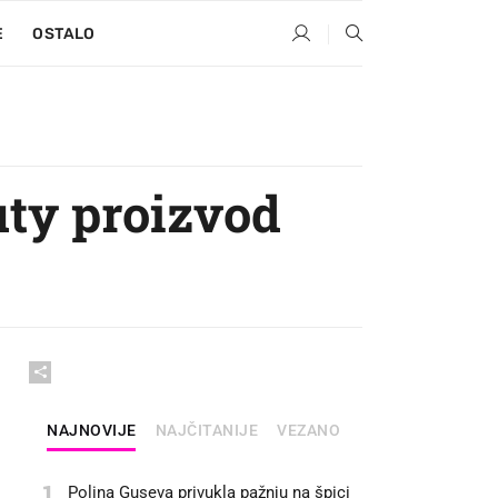
E
OSTALO
auty proizvod
NAJNOVIJE
NAJČITANIJE
VEZANO
1
Polina Guseva privukla pažnju na špici