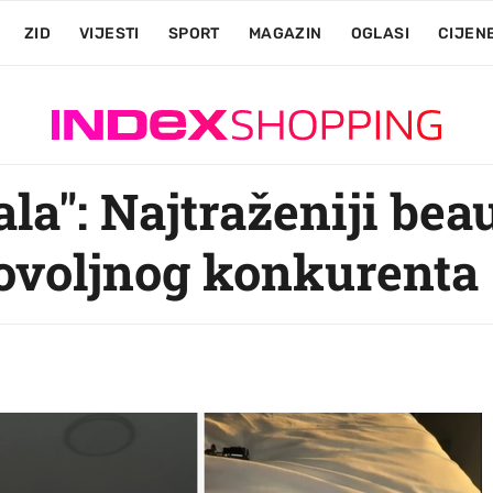
ZID
VIJESTI
SPORT
MAGAZIN
OGLASI
CIJEN
nala": Najtraženiji be
ovoljnog konkurenta