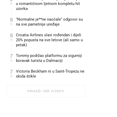
h
u romantičnom ljetnom kompletu hit
uzorka
6
"Normalne je**ne naočale" odgovor su
h
na sve pametnije uređaje
6
Croatia Airlines slavi rođendan i dijeli
h
20% popusta na sve letove (ali samo u
petak)
7
Tommy podržao platformu za sigurniji
h
boravak turista u Dalmaciji
7
Victoria Beckham ni u Saint-Tropezu ne
h
skida štikle
PRIKAŽI JOŠ VIJESTI