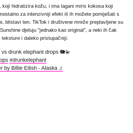
koji hidratizira kožu, i ima lagani miris kokosa koji
ostalno za intenzivniji efekt ili ih možete pomiješati s
, blistavi ten. TikTok i društvene mreže preplavljene su
nshine djeluju "jednako kao original", a neki ih čak
 teksture i daleko pristupačniji.
vs drunk elephant drops 🐘💫
ops
#drunkelephant
 by Billie Eilish - Alaska ♫