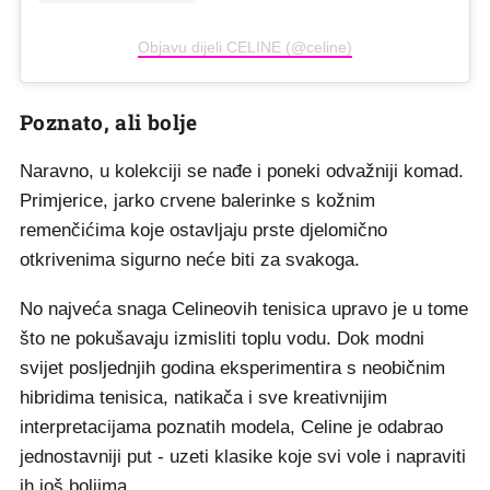
Objavu dijeli CELINE (@celine)
Poznato, ali bolje
Naravno, u kolekciji se nađe i poneki odvažniji komad.
Primjerice, jarko crvene balerinke s kožnim
remenčićima koje ostavljaju prste djelomično
otkrivenima sigurno neće biti za svakoga.
No najveća snaga Celineovih tenisica upravo je u tome
što ne pokušavaju izmisliti toplu vodu. Dok modni
svijet posljednjih godina eksperimentira s neobičnim
hibridima tenisica, natikača i sve kreativnijim
interpretacijama poznatih modela, Celine je odabrao
jednostavniji put - uzeti klasike koje svi vole i napraviti
ih još boljima.