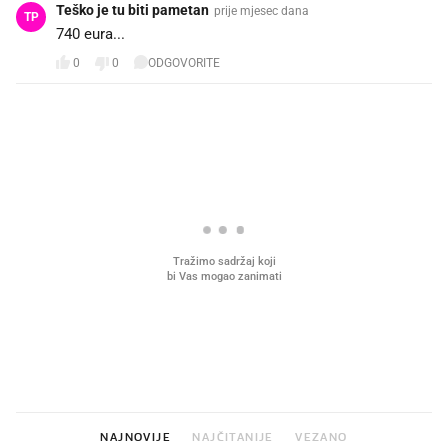
Teško je tu biti pametan
prije mjesec dana
TP
740 eura...
0
0
ODGOVORITE
PROČITAJTE JOŠ
VIDEO
Liječnik otkrio kad je
Što povezuje Lexus i
najbolje vrijeme za skidanje
legendarnog Ponyja?
dioptrije
NAJNOVIJE
NAJČITANIJE
VEZANO