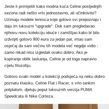
Jeste li primijetili kako modna kuća Celine posljednjih
sezona radi nešto vrlo jednostavno, ali učinkovito?
Uzimaju modele tenisica koje gotovo svi prepoznaju i
daju im luksuzni "upgrade". Dok sam pregledavao
njihovu novu kolekciju obuće i zamišljao kako bi bilo
izdvojiti gotovo 900 eura za jedan par, imao sam
osjećaj da sam većinu tih modela već negdje vidio -
samo nikad nisu izgledali ovako dobro. Ako je
kopiranje oblik laskanja, Celine je od toga napravio
cijelu filozofiju.
Gotovo svaki model u kolekciji podsjeća na neku dobro
poznatu klasiku. Celine Flat i Racer, s vrlo tankim
potplatom, djeluju poput luksuznih verzija PUMA
Speedcata ili Nike Corteza.