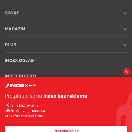
SPORT
MAGAZIN
PLUS
INDEX OGLASI
INDEX RECEPTI
INFO
Pretplatite se na
Index bez reklama
Čitanje bez reklama
Oglašavanje
Zaposli se na Indexu
Kontakt
Impressum
Uvjeti
Brže učitavanje stranica
korištenja
Postavke kolačića
Otkažite kad god želite
Pretplatite se