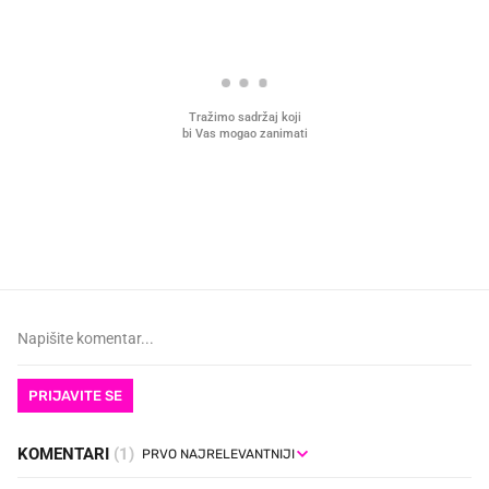
VIDEO
Liječnik otkrio kad je
Što povezuje Lexus i
najbolje vrijeme za skidanje
legendarnog Ponyja?
dioptrije
PRIJAVITE SE
KOMENTARI
(1)