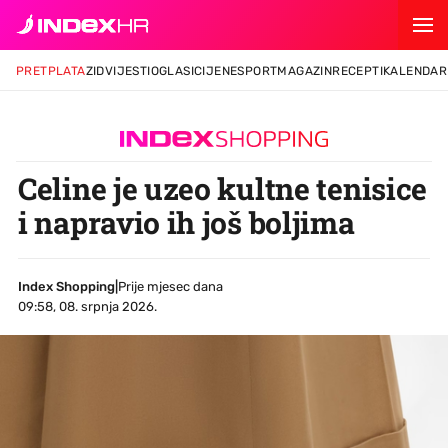
PRETPLATA
ZID
VIJESTI
OGLASI
CIJENE
SPORT
MAGAZIN
RECEPTI
KALENDAR
Celine je uzeo kultne tenisice
i napravio ih još boljima
Index Shopping
|
Prije mjesec dana
09:58, 08. srpnja 2026.