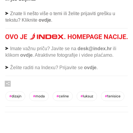
Znate li nešto više o temi ili želite prijaviti grešku u
tekstu? Kliknite
ovdje
.
Imate važnu priču? Javite se na
desk@index.hr
ili
klikom
ovdje
. Atraktivne fotografije i videe plaćamo.
Želite raditi na Indexu? Prijavite se
ovdje
.
#
dizajn
#
moda
#
celine
#
luksuz
#
tenisice
PROČITAJTE JOŠ