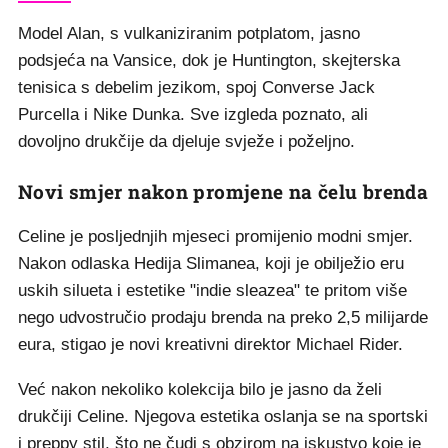
Model Alan, s vulkaniziranim potplatom, jasno
podsjeća na Vansice, dok je Huntington, skejterska
tenisica s debelim jezikom, spoj Converse Jack
Purcella i Nike Dunka. Sve izgleda poznato, ali
dovoljno drukčije da djeluje svježe i poželjno.
Novi smjer nakon promjene na čelu brenda
Celine je posljednjih mjeseci promijenio modni smjer.
Nakon odlaska Hedija Slimanea, koji je obilježio eru
uskih silueta i estetike "indie sleazea" te pritom više
nego udvostručio prodaju brenda na preko 2,5 milijarde
eura, stigao je novi kreativni direktor Michael Rider.
Već nakon nekoliko kolekcija bilo je jasno da želi
drukčiji Celine. Njegova estetika oslanja se na sportski
i preppy stil, što ne čudi s obzirom na iskustvo koje je