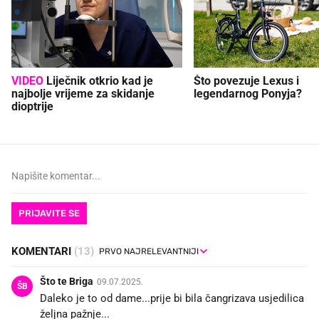
VIDEO
Liječnik otkrio kad je
Što povezuje Lexus i
najbolje vrijeme za skidanje
legendarnog Ponyja?
dioptrije
PRIJAVITE SE
KOMENTARI
(13)
Što te Briga
09.07.2025.
ŠB
Daleko je to od dame...prije bi bila čangrizava usjedilica
željna pažnje...