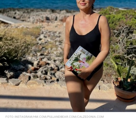
FOTO: INSTAGRAM/HM.COM/PULLANDBEAR.COM/CALZEDONIA.COM