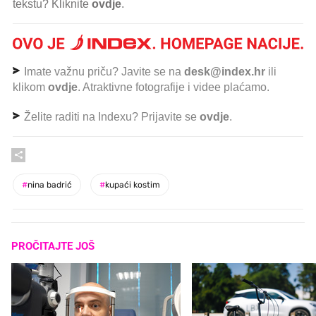
tekstu? Kliknite
ovdje
.
Imate važnu priču? Javite se na
desk@index.hr
ili
klikom
ovdje
. Atraktivne fotografije i videe plaćamo.
Želite raditi na Indexu? Prijavite se
ovdje
.
#
nina badrić
#
kupaći kostim
PROČITAJTE JOŠ