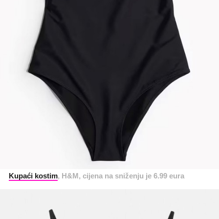
Kupaći kostim
, H&M, cijena na sniženju je 6.99 eura