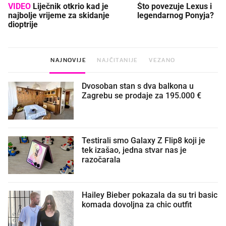
VIDEO
Liječnik otkrio kad je
Što povezuje Lexus i
najbolje vrijeme za skidanje
legendarnog Ponyja?
dioptrije
NAJNOVIJE
NAJČITANIJE
VEZANO
Dvosoban stan s dva balkona u
Zagrebu se prodaje za 195.000 €
Testirali smo Galaxy Z Flip8 koji je
tek izašao, jedna stvar nas je
razočarala
Hailey Bieber pokazala da su tri basic
komada dovoljna za chic outfit