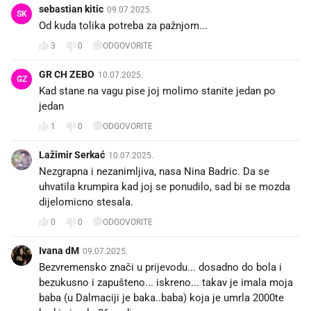
sebastian kitic
09.07.2025.
SK
Od kuda tolika potreba za pažnjom...
3
0
ODGOVORITE
GR CH ZEBO
10.07.2025.
GZ
Kad stane na vagu pise joj molimo stanite jedan po
jedan
1
0
ODGOVORITE
Lažimir Serkać
10.07.2025.
Nezgrapna i nezanimljiva, nasa Nina Badric. Da se
uhvatila krumpira kad joj se ponudilo, sad bi se mozda
dijelomicno stesala.
0
0
ODGOVORITE
Ivana dM
09.07.2025.
Bezvremensko znači u prijevodu... dosadno do bola i
bezukusno i zapušteno... iskreno... takav je imala moja
baba (u Dalmaciji je baka..baba) koja je umrla 2000te