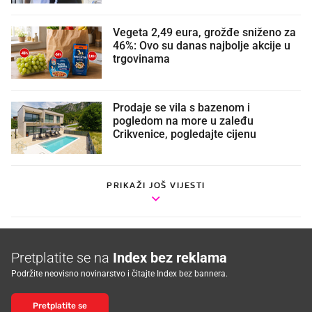
Vegeta 2,49 eura, grožđe sniženo za
46%: Ovo su danas najbolje akcije u
trgovinama
Prodaje se vila s bazenom i
pogledom na more u zaleđu
Crikvenice, pogledajte cijenu
PRIKAŽI JOŠ VIJESTI
Pretplatite se na
Index bez reklama
Podržite neovisno novinarstvo i čitajte Index bez bannera.
Pretplatite se