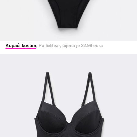
Kupaći kostim
, Pull&Bear, cijena je 22.99 eura