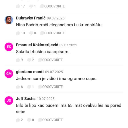
17
1
ODGOVORITE
Dubravko Franić
09.07.2025.
Nina Badrić zrači elegancijom i u krumpirištu
10
0
ODGOVORITE
Emanuel Kokloterijević
09.07.2025.
EK
Sakrila trbušinu časopisom.
9
2
ODGOVORITE
giordano monti
09.07.2025.
GM
Jednom sam je vidio i ima ogromno dupe...
6
1
ODGOVORITE
Jeff Sachs
10.07.2025.
JS
Bilo bi lipo kad budem ima 65 imat ovakvu lešinu pored
sebe
2
0
ODGOVORITE