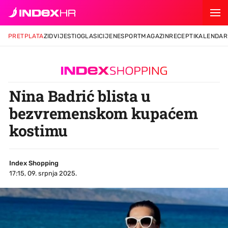
PRETPLATA
ZID
VIJESTI
OGLASI
CIJENE
SPORT
MAGAZIN
RECEPTI
KALENDAR
Nina Badrić blista u
bezvremenskom kupaćem
kostimu
Index Shopping
17:15, 09. srpnja 2025.