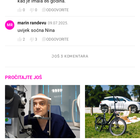
kad je imala 86 godina.
0
0
ODGOVORITE
marin randevu
09.07.2025.
MR
uvijek soćna Nina
2
3
ODGOVORITE
JOŠ 3 KOMENTARA
PROČITAJTE JOŠ