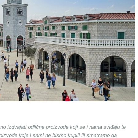
mo izdvajati odlične proizvode koji se i nama sviđaju te
roizvode koje i sami ne bismo kupili ili smatramo da