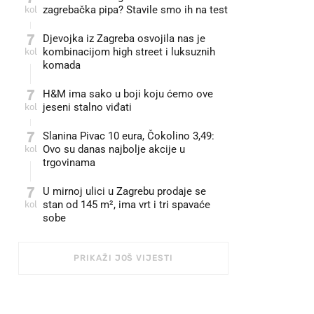
kol
zagrebačka pipa? Stavile smo ih na test
7
Djevojka iz Zagreba osvojila nas je
kol
kombinacijom high street i luksuznih
komada
7
H&M ima sako u boji koju ćemo ove
kol
jeseni stalno viđati
7
Slanina Pivac 10 eura, Čokolino 3,49:
kol
Ovo su danas najbolje akcije u
trgovinama
7
U mirnoj ulici u Zagrebu prodaje se
kol
stan od 145 m², ima vrt i tri spavaće
sobe
PRIKAŽI JOŠ VIJESTI