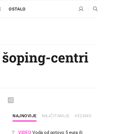
E
OSTALO
i šoping-centri
NAJNOVIJE
NAJČITANIJE
VEZANO
7
VIDEO
Voda od gotovo 5 eura ili