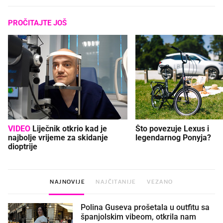
PROČITAJTE JOŠ
VIDEO
Liječnik otkrio kad je
Što povezuje Lexus i
najbolje vrijeme za skidanje
legendarnog Ponyja?
dioptrije
NAJNOVIJE
NAJČITANIJE
VEZANO
Polina Guseva prošetala u outfitu sa
španjolskim vibeom, otkrila nam