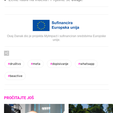
Ovaj članak dio je projekta MyImpact i sufinanciran sredstvima Europske
unije.
#
društvo
#
meta
#
dopisivanje
#
whatsapp
#
beactive
PROČITAJTE JOŠ