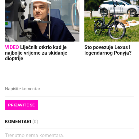
VIDEO
Liječnik otkrio kad je
Što povezuje Lexus i
najbolje vrijeme za skidanje
legendarnog Ponyja?
dioptrije
PRIJAVITE SE
KOMENTARI
(0)
Trenutno nema komentara.