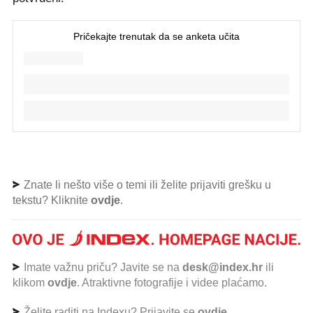
Znate li nešto više o temi ili želite prijaviti grešku u
tekstu? Kliknite
ovdje
.
Imate važnu priču? Javite se na
desk@index.hr
ili
klikom
ovdje
. Atraktivne fotografije i videe plaćamo.
Želite raditi na Indexu? Prijavite se
ovdje
.