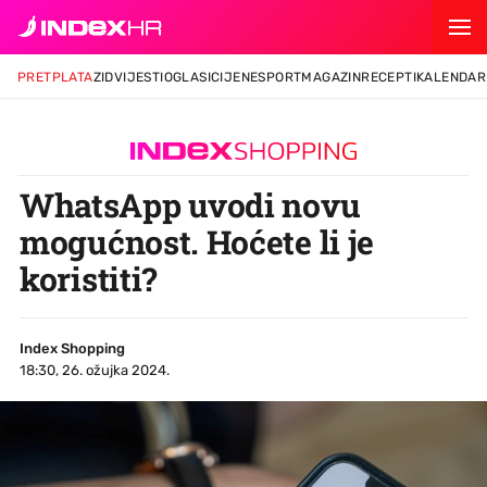
PRETPLATA
ZID
VIJESTI
OGLASI
CIJENE
SPORT
MAGAZIN
RECEPTI
KALENDAR
WhatsApp uvodi novu
mogućnost. Hoćete li je
koristiti?
Index Shopping
18:30, 26. ožujka 2024.