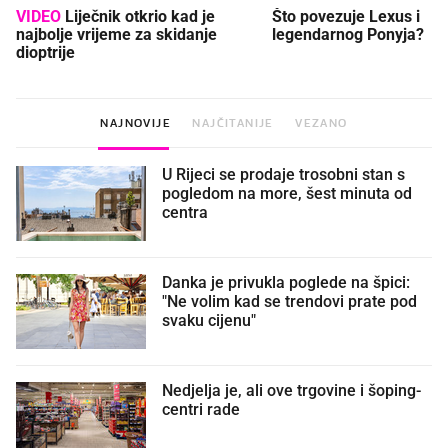
VIDEO
Liječnik otkrio kad je
Što povezuje Lexus i
najbolje vrijeme za skidanje
legendarnog Ponyja?
dioptrije
NAJNOVIJE
NAJČITANIJE
VEZANO
U Rijeci se prodaje trosobni stan s
pogledom na more, šest minuta od
centra
Danka je privukla poglede na špici:
"Ne volim kad se trendovi prate pod
svaku cijenu"
Nedjelja je, ali ove trgovine i šoping-
centri rade