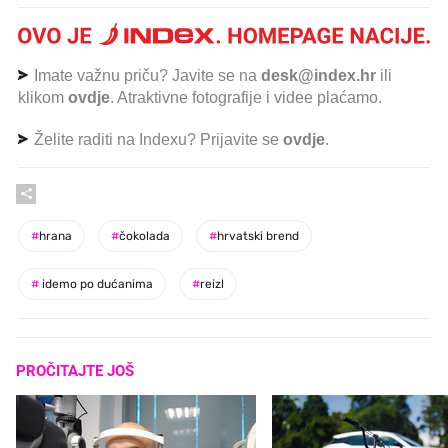
Imate važnu priču? Javite se na
desk@index.hr
ili
klikom
ovdje
. Atraktivne fotografije i videe plaćamo.
Želite raditi na Indexu? Prijavite se
ovdje
.
#
hrana
#
čokolada
#
hrvatski brend
#
idemo po dućanima
#
reizl
PROČITAJTE JOŠ