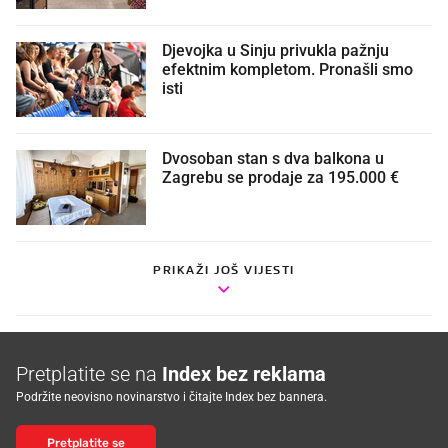
Djevojka u Sinju privukla pažnju
efektnim kompletom. Pronašli smo
isti
Dvosoban stan s dva balkona u
Zagrebu se prodaje za 195.000 €
PRIKAŽI JOŠ VIJESTI
Pretplatite se na
Index bez reklama
Podržite neovisno novinarstvo i čitajte Index bez bannera.
Pretplatite se