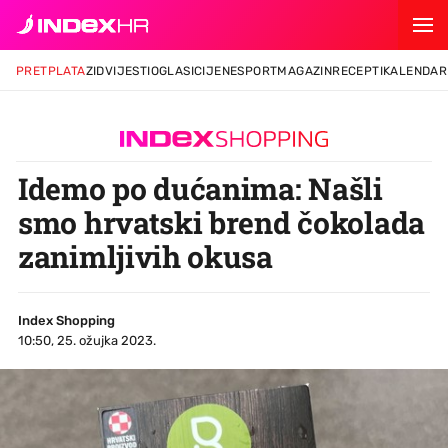
PRETPLATA
ZID
VIJESTI
OGLASI
CIJENE
SPORT
MAGAZIN
RECEPTI
KALENDAR
Idemo po dućanima: Našli
smo hrvatski brend čokolada
zanimljivih okusa
Index Shopping
10:50, 25. ožujka 2023.