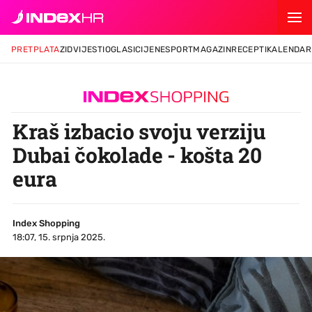
PRETPLATA
ZID
VIJESTI
OGLASI
CIJENE
SPORT
MAGAZIN
RECEPTI
KALENDAR
Kraš izbacio svoju verziju
Dubai čokolade - košta 20
eura
Index Shopping
18:07, 15. srpnja 2025.