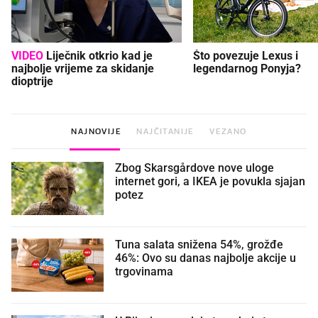
VIDEO
Liječnik otkrio kad je
Što povezuje Lexus i
najbolje vrijeme za skidanje
legendarnog Ponyja?
dioptrije
NAJNOVIJE
NAJČITANIJE
VEZANO
Zbog Skarsgårdove nove uloge
internet gori, a IKEA je povukla sjajan
potez
Tuna salata snižena 54%, grožđe
46%: Ovo su danas najbolje akcije u
trgovinama