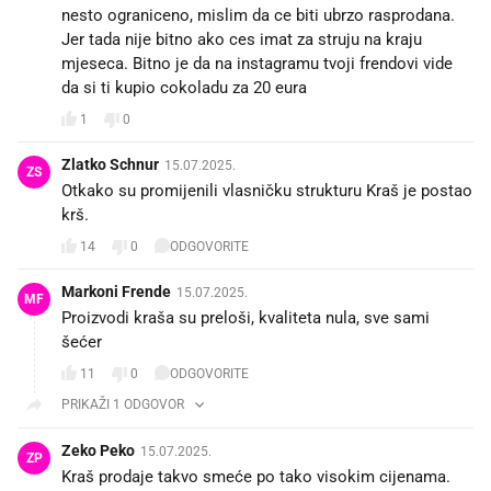
nesto ograniceno, mislim da ce biti ubrzo rasprodana.
Jer tada nije bitno ako ces imat za struju na kraju
mjeseca. Bitno je da na instagramu tvoji frendovi vide
da si ti kupio cokoladu za 20 eura
1
0
Zlatko Schnur
15.07.2025.
ZS
Otkako su promijenili vlasničku strukturu Kraš je postao
krš.
14
0
ODGOVORITE
Markoni Frende
15.07.2025.
MF
Proizvodi kraša su preloši, kvaliteta nula, sve sami
šećer
11
0
ODGOVORITE
PRIKAŽI 1 ODGOVOR
Zeko Peko
15.07.2025.
ZP
Kraš prodaje takvo smeće po tako visokim cijenama.