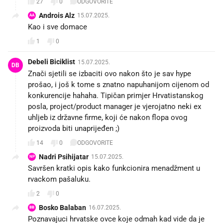
27
0
ODGOVORITE
Androis Alz
15.07.2025.
AA
Kao i sve domace
1
0
Debeli Biciklist
15.07.2025.
DB
Znači sjetili se izbaciti ovo nakon što je sav hype
prošao, i još k tome s znatno napuhanijom cijenom od
konkurencije hahaha. Tipičan primjer Hrvatistanskog
posla, project/product manager je vjerojatno neki ex
uhljeb iz državne firme, koji će nakon flopa ovog
proizvoda biti unaprijeđen ;)
14
0
ODGOVORITE
Nadri Psihijatar
15.07.2025.
NP
Savršen kratki opis kako funkcionira menadžment u
rvackom pašaluku.
2
0
Bosko Balaban
16.07.2025.
BB
Poznavajuci hrvatske ovce koje odmah kad vide da je