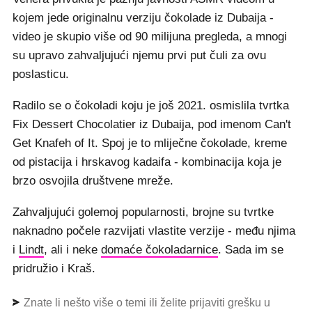
kojem jede originalnu verziju čokolade iz Dubaija -
video je skupio više od 90 milijuna pregleda, a mnogi
su upravo zahvaljujući njemu prvi put čuli za ovu
poslasticu.
Radilo se o čokoladi koju je još 2021. osmislila tvrtka
Fix Dessert Chocolatier iz Dubaija, pod imenom Can't
Get Knafeh of It. Spoj je to mliječne čokolade, kreme
od pistacija i hrskavog kadaifa - kombinacija koja je
brzo osvojila društvene mreže.
Zahvaljujući golemoj popularnosti, brojne su tvrtke
naknadno počele razvijati vlastite verzije - među njima
i
Lindt
, ali i neke
domaće čokoladarnice
. Sada im se
pridružio i Kraš.
Znate li nešto više o temi ili želite prijaviti grešku u