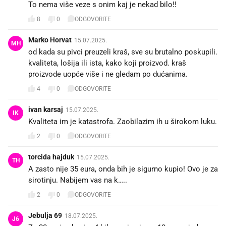
To nema više veze s onim kaj je nekad bilo!!
8
0
ODGOVORITE
Marko Horvat
15.07.2025.
MH
od kada su pivci preuzeli kraš, sve su brutalno poskupili.
kvaliteta, lošija ili ista, kako koji proizvod. kraš
proizvode uopće više i ne gledam po dućanima.
4
0
ODGOVORITE
ivan karsaj
15.07.2025.
IK
Kvaliteta im je katastrofa. Zaobilazim ih u širokom luku.
2
0
ODGOVORITE
torcida hajduk
15.07.2025.
TH
A zasto nije 35 eura, onda bih je sigurno kupio! Ovo je za
sirotinju. Nabijem vas na k…..
2
0
ODGOVORITE
Jebulja 69
18.07.2025.
J6