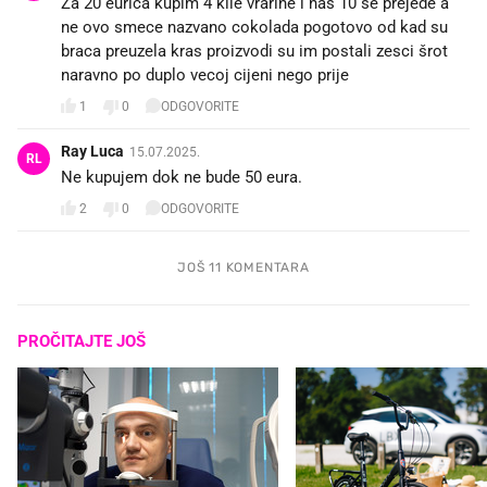
Za 20 eurica kupim 4 kile vrarine i nas 10 se prejede a
ne ovo smece nazvano cokolada pogotovo od kad su
braca preuzela kras proizvodi su im postali zesci šrot
naravno po duplo vecoj cijeni nego prije
1
0
ODGOVORITE
Ray Luca
15.07.2025.
RL
Ne kupujem dok ne bude 50 eura.
2
0
ODGOVORITE
JOŠ 11 KOMENTARA
PROČITAJTE JOŠ