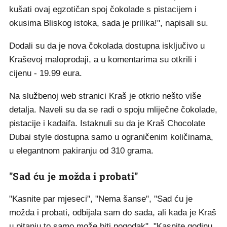
kušati ovaj egzotičan spoj čokolade s pistacijem i
okusima Bliskog istoka, sada je prilika!", napisali su.
Dodali su da je nova čokolada dostupna isključivo u
Kraševoj maloprodaji, a u komentarima su otkrili i
cijenu - 19.99 eura.
Na službenoj web stranici Kraš je otkrio nešto više
detalja. Naveli su da se radi o spoju mliječne čokolade,
pistacije i kadaifa. Istaknuli su da je Kraš Chocolate
Dubai style dostupna samo u ograničenim količinama,
u elegantnom pakiranju od 310 grama.
"Sad ću je možda i probati"
"Kasnite par mjeseci", "Nema šanse", "Sad ću je
možda i probati, odbijala sam do sada, ali kada je Kraš
u pitanju to samo može biti pogodak", "Kasnite godinu