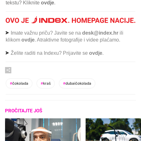
tekstu? Kliknite
ovdje
.
Imate važnu priču? Javite se na
desk@index.hr
ili
klikom
ovdje
. Atraktivne fotografije i videe plaćamo.
Želite raditi na Indexu? Prijavite se
ovdje
.
#
čokolada
#
kraš
#
dubaičokolada
PROČITAJTE JOŠ