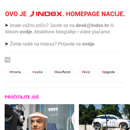
Imate važnu priču? Javite se na
desk@index.hr
ili
klikom
ovdje
. Atraktivne fotografije i videe plaćamo.
Želite raditi na Indexu? Prijavite se
ovdje
.
#
hrana
#
voće
#
kaufland
#
kviz
#
jagoda
PROČITAJTE JOŠ