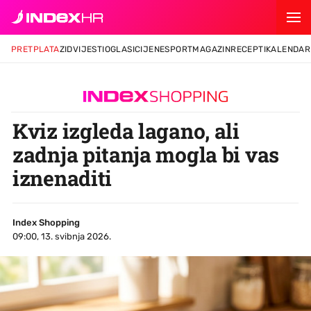
PRETPLATA
ZID
VIJESTI
OGLASI
CIJENE
SPORT
MAGAZIN
RECEPTI
KALENDAR
Kviz izgleda lagano, ali
zadnja pitanja mogla bi vas
iznenaditi
Index Shopping
09:00, 13. svibnja 2026.