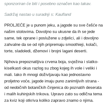
sponzoriran će biti i posebno označen kao takav.
Sadržaj nastao u suradnji s: Kaufland
PROLJEĆE je u punom jeku, a jagode su sve češće na
našim stolovima. Dovoljno su ukusne da ih se jede
same, tek oprane i poslužene u zdjelici, ali i dovoljno
zahvalne da se od njih pripremaju smoothieji, kolači,
torte, sladoledi, džemovi i brojni lagani deserti.
Njihova prepoznatljiva crvena boja, svježina i slatko-
kiselkasti okus razlog su zbog kojeg ih vole i veliki i
mali. Iako ih mnogi doživljavaju kao jednostavno
proljetno voće, jagode imaju puno zanimljivih strana -
od neobičnih botaničkih činjenica do poznatih deserata
i malih kuhinjskih trikova. Upravo zato su odlična tema
za kviz koji otkriva koliko zapravo znamo o njima.