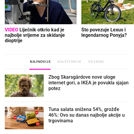
VIDEO
Liječnik otkrio kad je
Što povezuje Lexus i
najbolje vrijeme za skidanje
legendarnog Ponyja?
dioptrije
NAJNOVIJE
NAJČITANIJE
VEZANO
Zbog Skarsgårdove nove uloge
internet gori, a IKEA je povukla sjajan
potez
Tuna salata snižena 54%, grožđe
46%: Ovo su danas najbolje akcije u
trgovinama