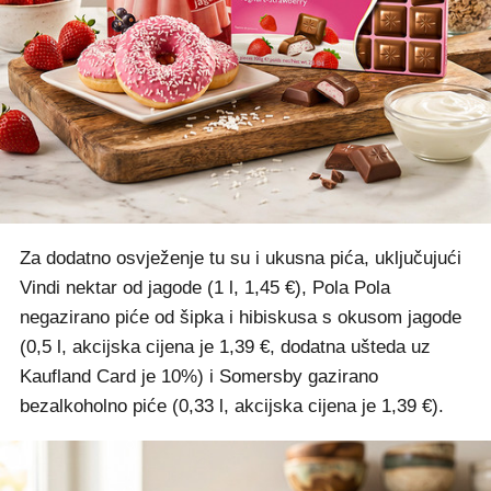
Za dodatno osvježenje tu su i ukusna pića, uključujući
Vindi nektar od jagode (1 l, 1,45 €), Pola Pola
negazirano piće od šipka i hibiskusa s okusom jagode
(0,5 l, akcijska cijena je 1,39 €, dodatna ušteda uz
Kaufland Card je 10%) i Somersby gazirano
bezalkoholno piće (0,33 l, akcijska cijena je 1,39 €).