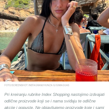
FOTO/SCREENSHOT: INSTAGRAM/HUNZA G/GIMAGUAS
Pri kreiranju rubrike Index Shopping nastojimo izdvajati
odlične proizvode koji se i nama sviđaju te odlične
akcije i popuste. Ne objavljujemo proizvode koje i sami