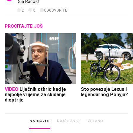
Dua Radost
2
0
ODGOVORITE
PROČITAJTE JOŠ
VIDEO
Liječnik otkrio kad je
Što povezuje Lexus i
najbolje vrijeme za skidanje
legendarnog Ponyja?
dioptrije
NAJNOVIJE
NAJČITANIJE
VEZANO