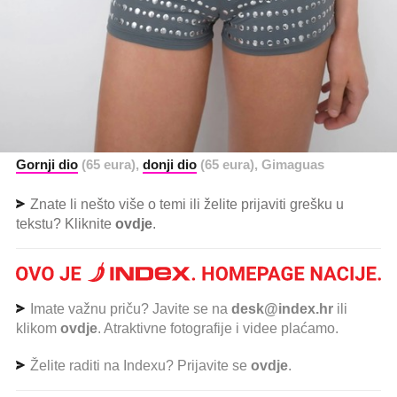
Gornji dio
(65 eura),
donji dio
(65 eura), Gimaguas
Znate li nešto više o temi ili želite prijaviti grešku u
tekstu? Kliknite
ovdje
.
Imate važnu priču? Javite se na
desk@index.hr
ili
klikom
ovdje
. Atraktivne fotografije i videe plaćamo.
Želite raditi na Indexu? Prijavite se
ovdje
.