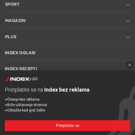
SPORT
MAGAZIN
PLUS
INDEX OGLASI
INDEX RECEPTI
INFO
Pretplatite se na
Index bez reklama
Čitanje bez reklama
Oglašavanje
Zaposli se na Indexu
Kontakt
Impressum
Uvjeti
Brže učitavanje stranica
korištenja
Postavke kolačića
Otkažite kad god želite
Pretplatite se
© 2026 Index