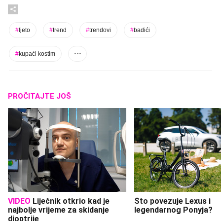
#
ljeto
#
trend
#
trendovi
#
badići
#
kupaći kostim
PROČITAJTE JOŠ
VIDEO
Liječnik otkrio kad je
Što povezuje Lexus i
najbolje vrijeme za skidanje
legendarnog Ponyja?
dioptrije