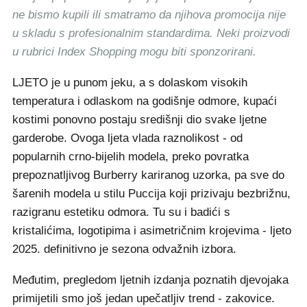
ne bismo kupili ili smatramo da njihova promocija nije
u skladu s profesionalnim standardima. Neki proizvodi
u rubrici Index Shopping mogu biti sponzorirani.
LJETO je u punom jeku, a s dolaskom visokih
temperatura i odlaskom na godišnje odmore, kupaći
kostimi ponovno postaju središnji dio svake ljetne
garderobe. Ovoga ljeta vlada raznolikost - od
popularnih crno-bijelih modela, preko povratka
prepoznatljivog Burberry kariranog uzorka, pa sve do
šarenih modela u stilu Puccija koji prizivaju bezbrižnu,
razigranu estetiku odmora. Tu su i badići s
kristalićima, logotipima i asimetričnim krojevima - ljeto
2025. definitivno je sezona odvažnih izbora.
Međutim, pregledom ljetnih izdanja poznatih djevojaka
primijetili smo još jedan upečatljiv trend - zakovice.