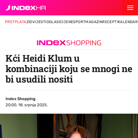
PRETPLATA
ZID
VIJESTI
OGLASI
CIJENE
SPORT
MAGAZIN
RECEPTI
KALENDAR
Kći Heidi Klum u
kombinaciji koju se mnogi ne
bi usudili nositi
Index Shopping
20:00, 18. srpnja 2025.