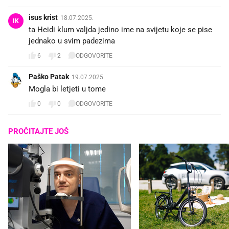
isus krist
18.07.2025.
IK
ta Heidi klum valjda jedino ime na svijetu koje se pise
jednako u svim padezima
6
2
ODGOVORITE
Paško Patak
19.07.2025.
Mogla bi letjeti u tome
0
0
ODGOVORITE
PROČITAJTE JOŠ