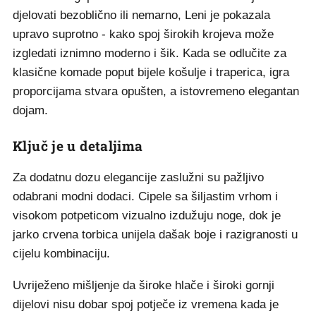
djelovati bezoblično ili nemarno, Leni je pokazala
upravo suprotno - kako spoj širokih krojeva može
izgledati iznimno moderno i šik. Kada se odlučite za
klasične komade poput bijele košulje i traperica, igra
proporcijama stvara opušten, a istovremeno elegantan
dojam.
Ključ je u detaljima
Za dodatnu dozu elegancije zaslužni su pažljivo
odabrani modni dodaci. Cipele sa šiljastim vrhom i
visokom potpeticom vizualno izdužuju noge, dok je
jarko crvena torbica unijela dašak boje i razigranosti u
cijelu kombinaciju.
Uvriježeno mišljenje da široke hlače i široki gornji
dijelovi nisu dobar spoj potječe iz vremena kada je