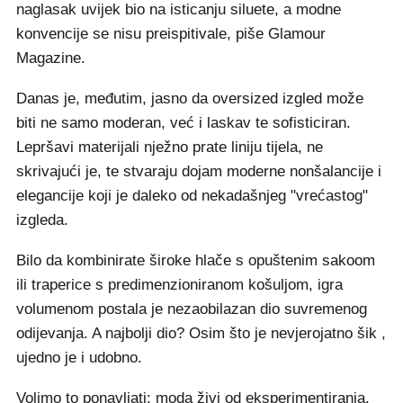
naglasak uvijek bio na isticanju siluete, a modne
konvencije se nisu preispitivale, piše Glamour
Magazine.
Danas je, međutim, jasno da oversized izgled može
biti ne samo moderan, već i laskav te sofisticiran.
Lepršavi materijali nježno prate liniju tijela, ne
skrivajući je, te stvaraju dojam moderne nonšalancije i
elegancije koji je daleko od nekadašnjeg "vrećastog"
izgleda.
Bilo da kombinirate široke hlače s opuštenim sakoom
ili traperice s predimenzioniranom košuljom, igra
volumenom postala je nezaobilazan dio suvremenog
odijevanja. A najbolji dio? Osim što je nevjerojatno šik ,
ujedno je i udobno.
Volimo to ponavljati: moda živi od eksperimentiranja.