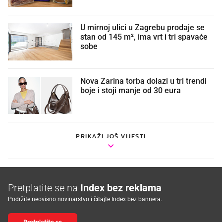
U mirnoj ulici u Zagrebu prodaje se
stan od 145 m², ima vrt i tri spavaće
sobe
Nova Zarina torba dolazi u tri trendi
boje i stoji manje od 30 eura
PRIKAŽI JOŠ VIJESTI
Pretplatite se na
Index bez reklama
Podržite neovisno novinarstvo i čitajte Index bez bannera.
Pretplatite se