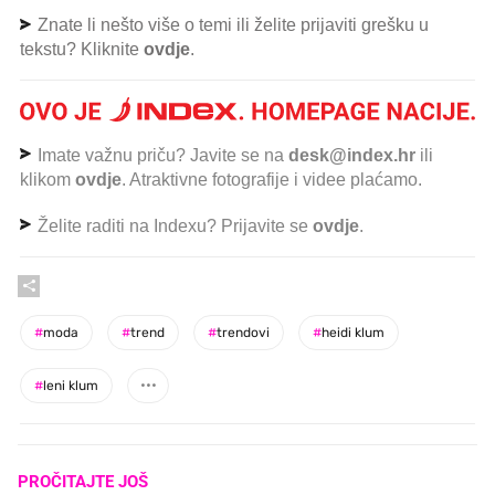
Znate li nešto više o temi ili želite prijaviti grešku u
tekstu? Kliknite
ovdje
.
Imate važnu priču? Javite se na
desk@index.hr
ili
klikom
ovdje
. Atraktivne fotografije i videe plaćamo.
Želite raditi na Indexu? Prijavite se
ovdje
.
#
moda
#
trend
#
trendovi
#
heidi klum
#
leni klum
PROČITAJTE JOŠ