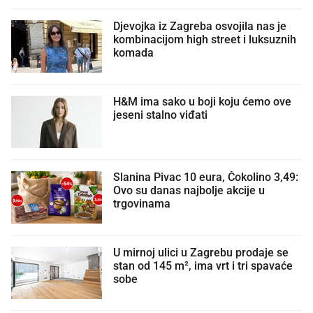
Djevojka iz Zagreba osvojila nas je
kombinacijom high street i luksuznih
komada
H&M ima sako u boji koju ćemo ove
jeseni stalno viđati
Slanina Pivac 10 eura, Čokolino 3,49:
Ovo su danas najbolje akcije u
trgovinama
U mirnoj ulici u Zagrebu prodaje se
stan od 145 m², ima vrt i tri spavaće
sobe