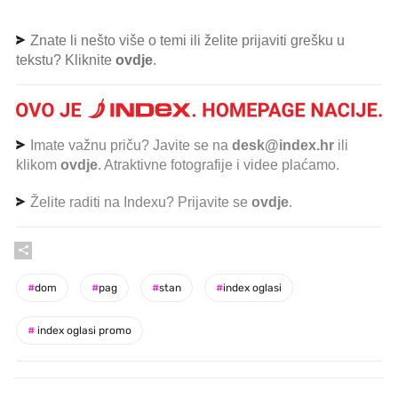
Znate li nešto više o temi ili želite prijaviti grešku u
tekstu? Kliknite
ovdje
.
Imate važnu priču? Javite se na
desk@index.hr
ili
klikom
ovdje
. Atraktivne fotografije i videe plaćamo.
Želite raditi na Indexu? Prijavite se
ovdje
.
#
dom
#
pag
#
stan
#
index oglasi
#
index oglasi promo