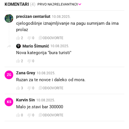
KOMENTARI
(4)
precizan centaršut
10.08.2025.
cjelogodišnje iznajmljivanje na pagu sumnjam da ima
prolaz
2
0
ODGOVORITE
Mario Šimunić
10.08.2025.
Nova kategorija "bura turisti"
2
0
Zana Grey
10.08.2025.
ZG
Ruzan za te novce i daleko od mora.
3
0
ODGOVORITE
Kurvin Sin
10.08.2025.
KS
Malo je.stavi bar 300000
0
0
ODGOVORITE