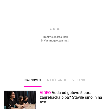
PROČITAJTE JOŠ
VIDEO
Liječnik otkrio kad je
Što povezuje Lexus i
najbolje vrijeme za skidanje
legendarnog Ponyja?
dioptrije
NAJNOVIJE
NAJČITANIJE
VEZANO
VIDEO
Voda od gotovo 5 eura ili
zagrebačka pipa? Stavile smo ih na
test