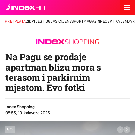
PRETPLATA
ZID
VIJESTI
OGLASI
CIJENE
SPORT
MAGAZIN
RECEPTI
KALENDAR
Na Pagu se prodaje
apartman blizu mora s
terasom i parkirnim
mjestom. Evo fotki
Index Shopping
08:53, 10. kolovoza 2025.
1
/
13