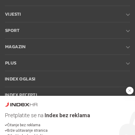
VIJESTI
SPORT
MAGAZIN
PLUS
INDEX OGLASI
INDEX RECEPTI
INFO
Pretplatite se na
Index bez reklama
Čitanje bez reklama
Oglašavanje
Zaposli se na Indexu
Kontakt
Impressum
Uvjeti
Brže učitavanje stranica
korištenja
Postavke kolačića