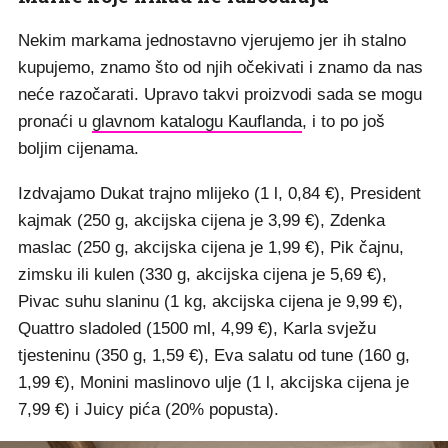
Nekim markama jednostavno vjerujemo jer ih stalno
kupujemo, znamo što od njih očekivati i znamo da nas
neće razočarati. Upravo takvi proizvodi sada se mogu
pronaći u
glavnom katalogu Kauflanda
, i to po još
boljim cijenama.
Izdvajamo Dukat trajno mlijeko (1 l, 0,84 €), President
kajmak (250 g, akcijska cijena je 3,99 €), Zdenka
maslac (250 g, akcijska cijena je 1,99 €), Pik čajnu,
zimsku ili kulen (330 g, akcijska cijena je 5,69 €),
Pivac suhu slaninu (1 kg, akcijska cijena je 9,99 €),
Quattro sladoled (1500 ml, 4,99 €), Karla svježu
tjesteninu (350 g, 1,59 €), Eva salatu od tune (160 g,
1,99 €), Monini maslinovo ulje (1 l, akcijska cijena je
7,99 €) i Juicy pića (20% popusta).