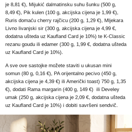
je 8,81 €), Mijukić dalmatinsku suhu šunku (500 g,
8,49 €), Pik kulen (100 g, akcijska cijena je 1,99 €),
Ruris domaću cherry rajčicu (200 g, 1,29 €), Mljekara
Livno livanjski sir (300 g, akcijska cijena je 4,99 €,
dodatna ušteda uz Kaufland Card je 10%) te K-Classic
rezanu goudu ili edamer (300 g, 1,99 €, dodatna ušteda
uz Kaufland Card je 10%).
A sve ove sastojke možete staviti u ukusan mini
somun (80 g, 0,16 €), PA orijentalno pecivo (450 g,
akcijska cijena je 4,39 €) ili Američki toast) 750 g, 1,35
€), dodati Rama margarin (400 g, 149 €) ili Develey
umak (250 g, akcijska cijena je 2,09 €, dodatna ušteda
uz Kaufland Card je 10%) i dobiti savršeni sendvič.