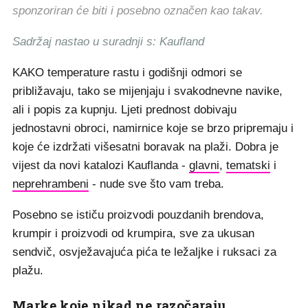
sponzoriran će biti i posebno označen kao takav.
Sadržaj nastao u suradnji s: Kaufland
KAKO temperature rastu i godišnji odmori se
približavaju, tako se mijenjaju i svakodnevne navike,
ali i popis za kupnju. Ljeti prednost dobivaju
jednostavni obroci, namirnice koje se brzo pripremaju i
koje će izdržati višesatni boravak na plaži. Dobra je
vijest da novi katalozi Kauflanda -
glavni
,
tematski
i
neprehrambeni
- nude sve što vam treba.
Posebno se ističu proizvodi pouzdanih brendova,
krumpir i proizvodi od krumpira, sve za ukusan
sendvič, osvježavajuća pića te ležaljke i ruksaci za
plažu.
Marke koje nikad ne razočaraju