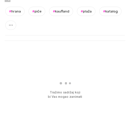
#
hrana
#
piće
#
kaufland
#
plaža
#
katalog
PROČITAJTE JOŠ
VIDEO
Liječnik otkrio kad je
Što povezuje Lexus i
najbolje vrijeme za skidanje
legendarnog Ponyja?
dioptrije