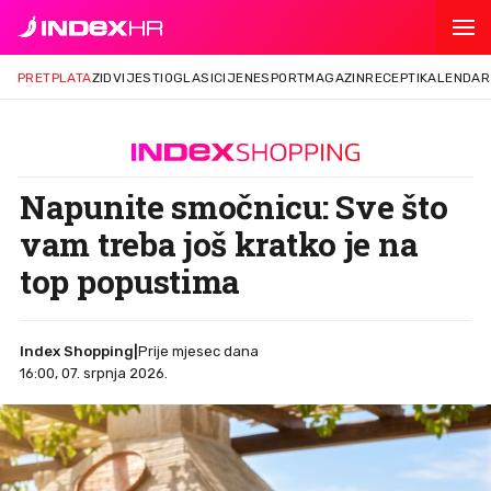
PRETPLATA
ZID
VIJESTI
OGLASI
CIJENE
SPORT
MAGAZIN
RECEPTI
KALENDAR
Napunite smočnicu: Sve što
vam treba još kratko je na
top popustima
Index Shopping
|
Prije mjesec dana
16:00, 07. srpnja 2026.