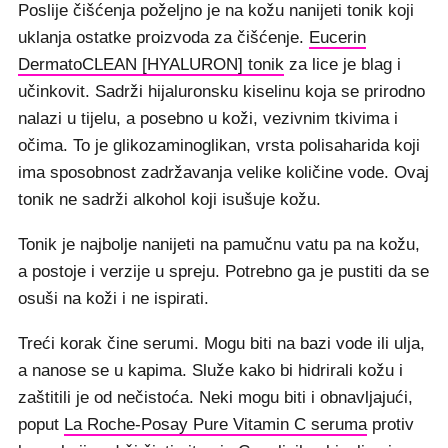
Poslije čišćenja poželjno je na kožu nanijeti tonik koji
uklanja ostatke proizvoda za čišćenje.
Eucerin
DermatoCLEAN [HYALURON] tonik
za lice je blag i
učinkovit. Sadrži hijaluronsku kiselinu koja se prirodno
nalazi u tijelu, a posebno u koži, vezivnim tkivima i
očima. To je glikozaminoglikan, vrsta polisaharida koji
ima sposobnost zadržavanja velike količine vode. Ovaj
tonik ne sadrži alkohol koji isušuje kožu.
Tonik je najbolje nanijeti na pamučnu vatu pa na kožu,
a postoje i verzije u spreju. Potrebno ga je pustiti da se
osuši na koži i ne ispirati.
Treći korak čine serumi. Mogu biti na bazi vode ili ulja,
a nanose se u kapima. Služe kako bi hidrirali kožu i
zaštitili je od nečistoća. Neki mogu biti i obnavljajući,
poput
La Roche-Posay Pure Vitamin C seruma
protiv