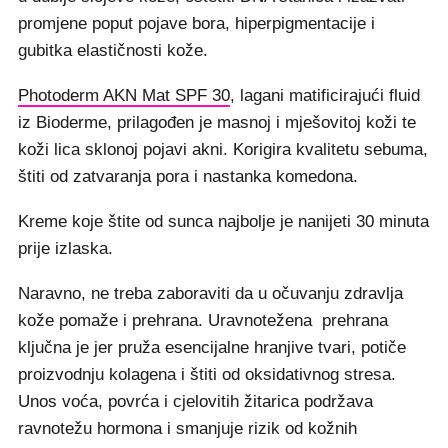
promjene poput pojave bora, hiperpigmentacije i
gubitka elastičnosti kože.
Photoderm AKN Mat SPF 30
, lagani matificirajući fluid
iz Bioderme, prilagođen je masnoj i mješovitoj koži te
koži lica sklonoj pojavi akni. Korigira kvalitetu sebuma,
štiti od zatvaranja pora i nastanka komedona.
Kreme koje štite od sunca najbolje je nanijeti 30 minuta
prije izlaska.
Naravno, ne treba zaboraviti da u očuvanju zdravlja
kože pomaže i prehrana. Uravnotežena prehrana
ključna je jer pruža esencijalne hranjive tvari, potiče
proizvodnju kolagena i štiti od oksidativnog stresa.
Unos voća, povrća i cjelovitih žitarica podržava
ravnotežu hormona i smanjuje rizik od kožnih