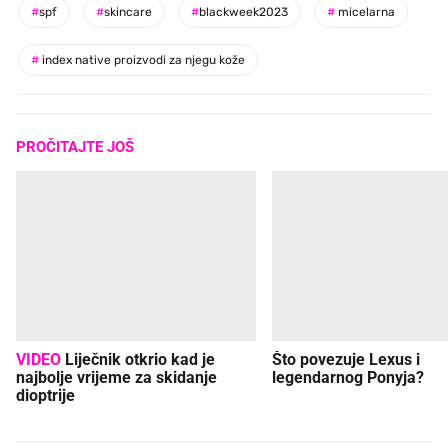
#
spf
#
skincare
#
blackweek2023
#
micelarna
#
index native proizvodi za njegu kože
PROČITAJTE JOŠ
VIDEO
Liječnik otkrio kad je
Što povezuje Lexus i
najbolje vrijeme za skidanje
legendarnog Ponyja?
dioptrije