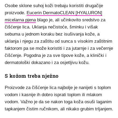
Osobe sklone suhoj koži trebaju koristiti drugačije
proizvode.
Eucerin DermatoCLEAN [HYALURON]
micelarna pjena
blago je, ali učinkovito sredstvo za
čišćenje lica. Uklanja nečistoće, šminku i višak
sebuma u jednom koraku bez isušivanja kože, a
uklanja i njegu za zaštitu od sunca s visokim zaštitnim
faktorom pa se može koristiti i za jutarnje i za večernje
čišćenje. Pogodna je za sve tipove kože, a klinički i
dermatološki dokazano i za osjetljivu kožu.
S kožom treba nježno
Proizvode za čišćenje lica najbolje je nanijeti s toplom
vodom i kasnije ih dobro isprati toplom ili mlakom
vodom. Važno je da se nakon toga koža osuši laganim
tapkanjem čistim ručnikom, ali nikako grubim trljanjem.