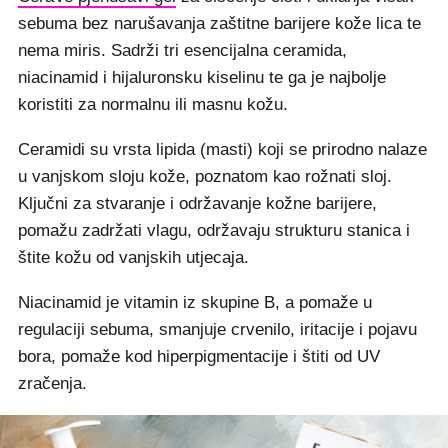
sebuma bez narušavanja zaštitne barijere kože lica te
nema miris. Sadrži tri esencijalna ceramida,
niacinamid i hijaluronsku kiselinu te ga je najbolje
koristiti za normalnu ili masnu kožu.
Ceramidi su vrsta lipida (masti) koji se prirodno nalaze
u vanjskom sloju kože, poznatom kao rožnati sloj.
Ključni za stvaranje i održavanje kožne barijere,
pomažu zadržati vlagu, održavaju strukturu stanica i
štite kožu od vanjskih utjecaja.
Niacinamid je vitamin iz skupine B, a pomaže u
regulaciji sebuma, smanjuje crvenilo, iritacije i pojavu
bora, pomaže kod hiperpigmentacije i štiti od UV
zračenja.