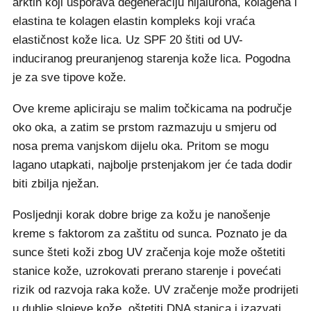
arktin koji usporava degeneraciju hijalurona, kolagena i
elastina te kolagen elastin kompleks koji vraća
elastičnost kože lica. Uz SPF 20 štiti od UV-
induciranog preuranjenog starenja kože lica. Pogodna
je za sve tipove kože.
Ove kreme apliciraju se malim točkicama na područje
oko oka, a zatim se prstom razmazuju u smjeru od
nosa prema vanjskom dijelu oka. Pritom se mogu
lagano utapkati, najbolje prstenjakom jer će tada dodir
biti zbilja nježan.
Posljednji korak dobre brige za kožu je nanošenje
kreme s faktorom za zaštitu od sunca. Poznato je da
sunce šteti koži zbog UV zračenja koje može oštetiti
stanice kože, uzrokovati prerano starenje i povećati
rizik od razvoja raka kože. UV zračenje može prodrijeti
u dublje slojeve kože, oštetiti DNA stanica i izazvati