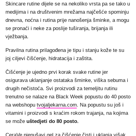
Skincare rutine dijele se na nekoliko vrsta pa se tako u
medijima i na društvenim mrežama najčešće spominju
dnevna, noćna i rutina prije nanošenja šminke, a mogu
se pronaći i neke za poslije tuširanja, brijanja ili
vježbanja.
Pravilna rutina prilagođena je tipu i stanju kože te su
joj ciljevi čišćenje, hidratacija i zaštita.
Čišćenje je ujedno prvi korak svake rutine jer
osigurava uklanjanje ostataka šminke, viška sebuma i
drugih nečistoća. Svi proizvodi za temeljitu rutinu
trenutno se nalaze na Black Week popustu do 40 posto
na webshopu
tvojaljekarna.com
. Na popustu su još i
vitamini i proizvodi s kraćim rokom trajanja, na kojima
se može
uštedjeti do 80 posto.
CeraVe pjenušavi gel
za čišćenje čisti i uklanja višak