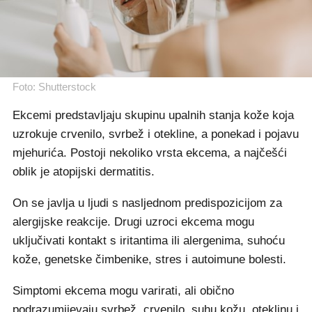
Foto: Shutterstock
Ekcemi predstavljaju skupinu upalnih stanja kože koja
uzrokuje crvenilo, svrbež i otekline, a ponekad i pojavu
mjehurića. Postoji nekoliko vrsta ekcema, a najčešći
oblik je atopijski dermatitis.
On se javlja u ljudi s nasljednom predispozicijom za
alergijske reakcije. Drugi uzroci ekcema mogu
uključivati kontakt s iritantima ili alergenima, suhoću
kože, genetske čimbenike, stres i autoimune bolesti.
Simptomi ekcema mogu varirati, ali obično
podrazumijevaju svrbež, crvenilo, suhu kožu, oteklinu i