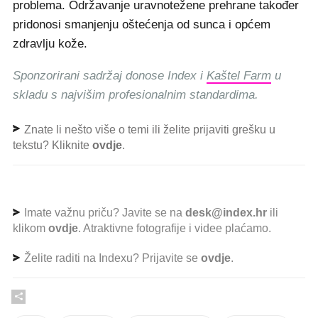
problema. Održavanje uravnotežene prehrane također
pridonosi smanjenju oštećenja od sunca i općem
zdravlju kože.
Sponzorirani sadržaj donose Index i
Kaštel Farm
u
skladu s najvišim profesionalnim standardima.
Znate li nešto više o temi ili želite prijaviti grešku u
tekstu? Kliknite
ovdje
.
Imate važnu priču? Javite se na
desk@index.hr
ili
klikom
ovdje
. Atraktivne fotografije i videe plaćamo.
Želite raditi na Indexu? Prijavite se
ovdje
.