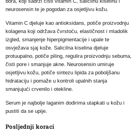
bora, koji sadrži čisti vitamin C, salicilnu kiselinu i
neurosensin te je pogodan za osjetljivu kožu.
Vitamin C djeluje kao antioksidans, potiče proizvodnju
kolagena koji održava čvrstoću, elastičnost i mladolik
izgled, smanjenje hiperpigmentacije i upale te
osvježava sjaj kože. Salicilna kiselina djeluje
protuupalno, potiče piling, regulira proizvodnju sebuma,
čisti pore i smanjuje akne. Neurosensin umiruje
osjetljivu kožu, potiče sintezu lipida za poboljšanu
hidrataciju i pomaže u kontroli upalnih stanja
smanjujući crvenilo i otekline.
Serum je najbolje laganim dodirima utapkati u kožu i
pustiti da se upije.
Posljednji koraci