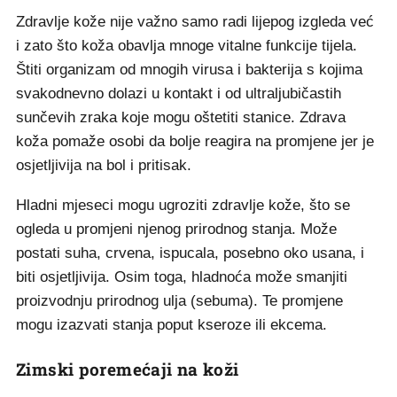
Zdravlje kože nije važno samo radi lijepog izgleda već
i zato što koža obavlja mnoge vitalne funkcije tijela.
Štiti organizam od mnogih virusa i bakterija s kojima
svakodnevno dolazi u kontakt i od ultraljubičastih
sunčevih zraka koje mogu oštetiti stanice. Zdrava
koža pomaže osobi da bolje reagira na promjene jer je
osjetljivija na bol i pritisak.
Hladni mjeseci mogu ugroziti zdravlje kože, što se
ogleda u promjeni njenog prirodnog stanja. Može
postati suha, crvena, ispucala, posebno oko usana, i
biti osjetljivija. Osim toga, hladnoća može smanjiti
proizvodnju prirodnog ulja (sebuma). Te promjene
mogu izazvati stanja poput kseroze ili ekcema.
Zimski poremećaji na koži