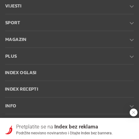
VIJESTI
SPORT
MAGAZIN
PLUS
INDEX OGLASI
INDEX RECEPTI
INFO
Oglašavanje
Zaposli se na Indexu
Kontakt
Impressum
Uvjeti
Pretplatite se na
Index bez reklama
korištenja
Postavke kolačića
Podržite neovisno novinarstvo i čitajte Index bez bannera.