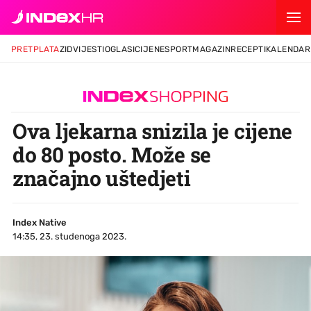
PRETPLATA
ZID
VIJESTI
OGLASI
CIJENE
SPORT
MAGAZIN
RECEPTI
KALENDAR
Ova ljekarna snizila je cijene
do 80 posto. Može se
značajno uštedjeti
Index Native
14:35, 23. studenoga 2023.