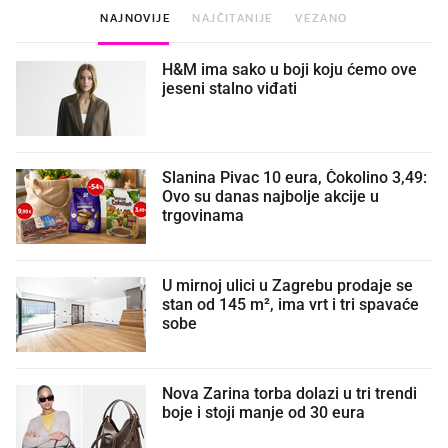
NAJNOVIJE
NAJČITANIJE
VEZANO
H&M ima sako u boji koju ćemo ove
jeseni stalno viđati
Slanina Pivac 10 eura, Čokolino 3,49:
Ovo su danas najbolje akcije u
trgovinama
U mirnoj ulici u Zagrebu prodaje se
stan od 145 m², ima vrt i tri spavaće
sobe
Nova Zarina torba dolazi u tri trendi
boje i stoji manje od 30 eura