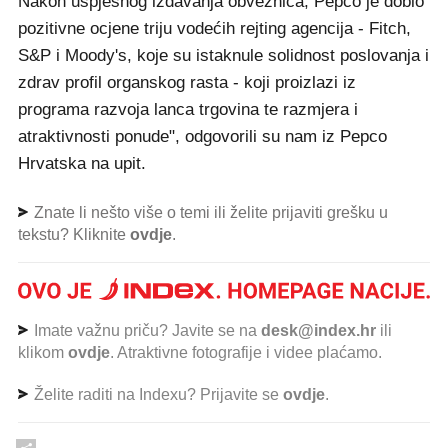
Nakon uspješnog izdavanja obveznica, Pepco je dobio
pozitivne ocjene triju vodećih rejting agencija - Fitch,
S&P i Moody's, koje su istaknule solidnost poslovanja i
zdrav profil organskog rasta - koji proizlazi iz
programa razvoja lanca trgovina te razmjera i
atraktivnosti ponude", odgovorili su nam iz Pepco
Hrvatska na upit.
Znate li nešto više o temi ili želite prijaviti grešku u
tekstu? Kliknite
ovdje
.
Imate važnu priču? Javite se na
desk@index.hr
ili
klikom
ovdje
. Atraktivne fotografije i videe plaćamo.
Želite raditi na Indexu? Prijavite se
ovdje
.