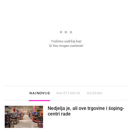
VIDEO
Liječnik otkrio kad je
Što povezuje Lexus i
najbolje vrijeme za skidanje
legendarnog Ponyja?
dioptrije
NAJNOVIJE
NAJČITANIJE
VEZANO
Nedjelja je, ali ove trgovine i šoping-
centri rade