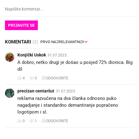
PRIJAVITE SE
KOMENTARI
(2)
Konjički Uskok
31.07.2023.
A dobro, netko drugi je došao u posjed 72% dionica. Big
dil
4
0
ODGOVORITE
precizan centaršut
31.07.2023.
reklama razvučena na dva članka odnosno puko
nagadjanje i standardno demantiranje popračeno
logotipom i sl.
0
1
ODGOVORITE
PROČITAJTE JOŠ