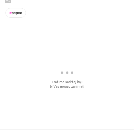
#
pepco
PROČITAJTE JOŠ
VIDEO
Liječnik otkrio kad je
Što povezuje Lexus i
najbolje vrijeme za skidanje
legendarnog Ponyja?
dioptrije