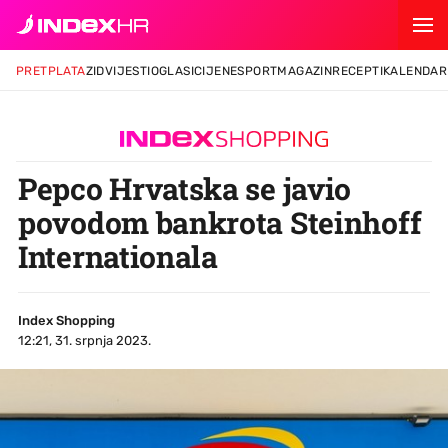
PRETPLATA
ZID
VIJESTI
OGLASI
CIJENE
SPORT
MAGAZIN
RECEPTI
KALENDAR
Pepco Hrvatska se javio
povodom bankrota Steinhoff
Internationala
Index Shopping
12:21, 31. srpnja 2023.