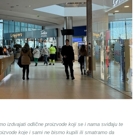
mo izdvajati odlične proizvode koji se i nama sviđaju te
roizvode koje i sami ne bismo kupili ili smatramo da