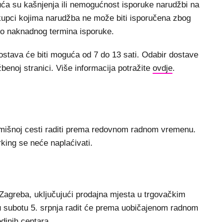
uća su kašnjenja ili nemogućnost isporuke narudžbi na
upci kojima narudžba ne može biti isporučena zbog
oko naknadnog termina isporuke.
ostava će biti moguća od 7 do 13 sati. Odabir dostave
žbenoj stranici. Više informacija potražite
ovdje
.
jmišnoj cesti raditi prema redovnom radnom vremenu.
rking se neće naplaćivati.
agreba, uključujući prodajna mjesta u trgovačkim
u subotu 5. srpnja radit će prema uobičajenom radnom
inih centara.