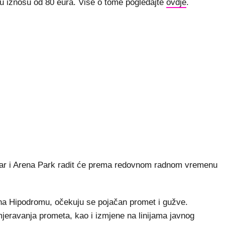
e u iznosu od 80 eura. Više o tome pogledajte
ovdje
.
entar i Arena Park radit će prema redovnom radnom vremenu
 na Hipodromu, očekuju se pojačan promet i gužve.
jeravanja prometa, kao i izmjene na linijama javnog