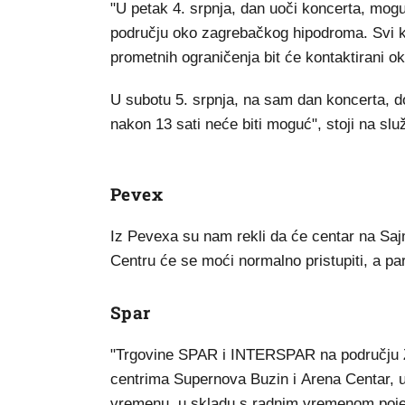
"U petak 4. srpnja, dan uoči koncerta, mog
području oko zagrebačkog hipodroma. Svi k
prometnih ograničenja bit će kontaktirani 
U subotu 5. srpnja, na sam dan koncerta, d
nakon 13 sati neće biti moguć", stoji na slu
Pevex
Iz Pevexa su nam rekli da će centar na Sa
Centru će se moći normalno pristupiti, a pa
Spar
"Trgovine SPAR i INTERSPAR na području Z
centrima Supernova Buzin i Arena Centar, 
vremenu, u skladu s radnim vremenom pojed