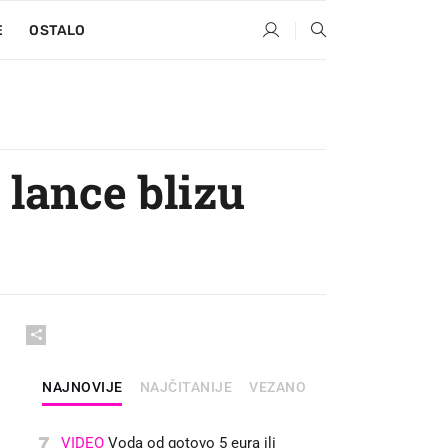
E
OSTALO
 lance blizu
NAJNOVIJE
NAJČITANIJE
VEZANO
7
VIDEO
Voda od gotovo 5 eura ili