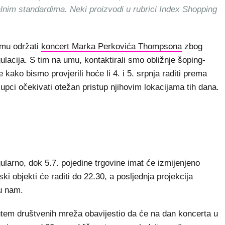
alnim standardima. Neki proizvodi u rubrici Index Shopping
mu održati
koncert Marka Perkovića Thompsona
zbog
acija. S tim na umu, kontaktirali smo obližnje šoping-
kako bismo provjerili hoće li 4. i 5. srpnja raditi prema
pci očekivati otežan pristup njihovim lokacijama tih dana.
ularno, dok 5.7. pojedine trgovine imat će izmijenjeno
i objekti će raditi do 22.30, a posljednja projekcija
su nam.
tem društvenih mreža obavijestio da će na dan koncerta u