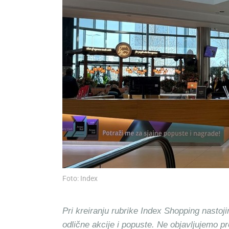
Foto: Index
Pri kreiranju rubrike Index Shopping nastoji
odlične akcije i popuste. Ne objavljujemo p