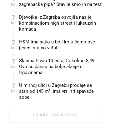
kol
zagrebačka pipa? Stavile smo ih na test
7
Djevojka iz Zagreba osvojila nas je
kol
kombinacijom high street i luksuznih
komada
7
H&M ima sako u boji koju ćemo ove
kol
jeseni stalno viđati
7
Slanina Pivac 10 eura, Čokolino 3,49:
kol
Ovo su danas najbolje akcije u
trgovinama
7
U mirnoj ulici u Zagrebu prodaje se
kol
stan od 145 m², ima vrt i tri spavaće
sobe
PRIKAŽI JOŠ VIJESTI