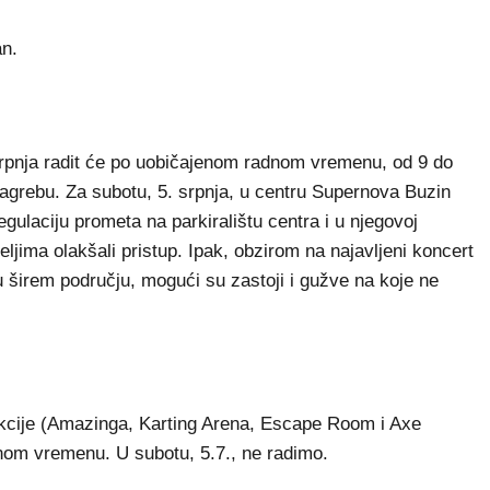
an.
srpnja radit će po uobičajenom radnom vremenu, od 9 do
 Zagrebu. Za subotu, 5. srpnja, u centru Supernova Buzin
gulaciju prometa na parkiralištu centra i u njegovoj
eljima olakšali pristup. Ipak, obzirom na najavljeni koncert
 širem području, mogući su zastoji i gužve na koje ne
trakcije (Amazinga, Karting Arena, Escape Room i Axe
om vremenu. U subotu, 5.7., ne radimo.