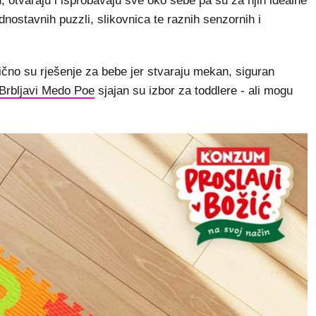
žu, otvaraju i isprobavaju sve oko sebe pa su za njih idealne
ednostavnih puzzli, slikovnica te raznih senzornih i
ično su rješenje za bebe jer stvaraju mekan, siguran
Brbljavi Medo Poe
sjajan su izbor za toddlere - ali mogu