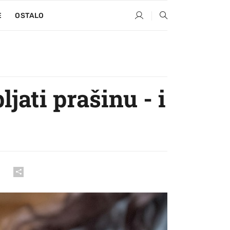
E
OSTALO
jati prašinu - i