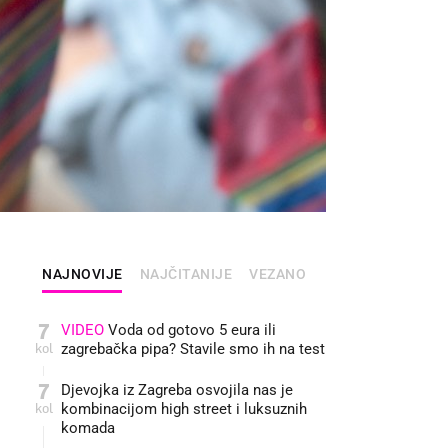
NAJNOVIJE
NAJČITANIJE
VEZANO
7
VIDEO
Voda od gotovo 5 eura ili
kol
zagrebačka pipa? Stavile smo ih na test
7
Djevojka iz Zagreba osvojila nas je
kol
kombinacijom high street i luksuznih
komada