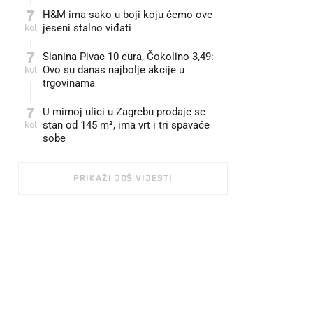
7
H&M ima sako u boji koju ćemo ove
kol
jeseni stalno viđati
7
Slanina Pivac 10 eura, Čokolino 3,49:
kol
Ovo su danas najbolje akcije u
trgovinama
7
U mirnoj ulici u Zagrebu prodaje se
kol
stan od 145 m², ima vrt i tri spavaće
sobe
PRIKAŽI JOŠ VIJESTI