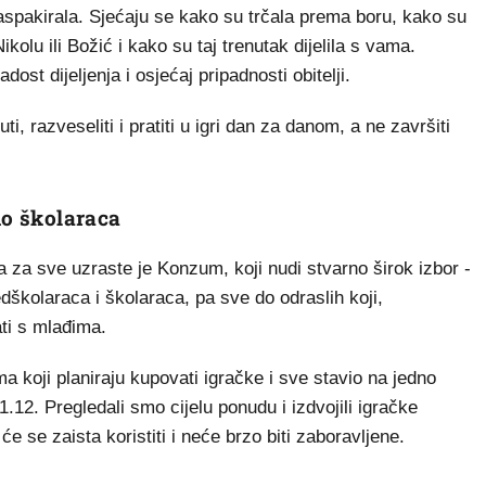
raspakirala. Sjećaju se kako su trčala prema boru, kako su
ikolu ili Božić i kako su taj trenutak dijelila s vama.
ost dijeljenja i osjećaj pripadnosti obitelji.
ti, razveseliti i pratiti u igri dan za danom, a ne završiti
do školaraca
 za sve uzraste je Konzum, koji nudi stvarno širok izbor -
dškolaraca i školaraca, pa sve do odraslih koji,
ti s mlađima.
 koji planiraju kupovati igračke i sve stavio na jedno
31.12. Pregledali smo cijelu ponudu i izdvojili igračke
 se zaista koristiti i neće brzo biti zaboravljene.