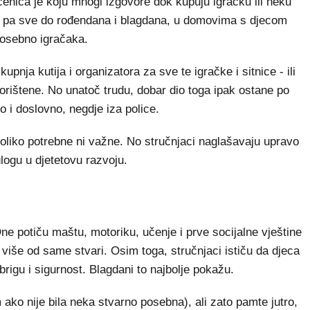
čenica je koju mnogi izgovore dok kupuju igračku ili neku
ona pa sve do rođendana i blagdana, u domovima s djecom
osebno igračaka.
upnja kutija i organizatora za sve te igračke i sitnice - ili
korištene. No unatoč trudu, dobar dio toga ipak ostane po
 i doslovno, negdje iza police.
oliko potrebne ni važne. No stručnjaci naglašavaju upravo
logu u djetetovu razvoju.
ne potiču maštu, motoriku, učenje i prve socijalne vještine
 više od same stvari. Osim toga, stručnjaci ističu da djeca
brigu i sigurnost. Blagdani to najbolje pokažu.
 ako nije bila neka stvarno posebna), ali zato pamte jutro,