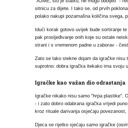
"AJME, što je slatko, ne mogu odoljeti" - re
sitnicu za dijete. I tako se, od prvih pokl
polako nakupi pozamašna količina svega, p
Idući korak gotovo uvijek bude sortiranje te k
pak prosljeđivanje onih koje su ostale neis
strani i s vremenom padne u zaborav - često
Zato se lako stekne dojam da igračke nisu t
suprotno: dobra igračka itekako ima svoju u
Igračke kao važan dio odrastanja
Igračke nikako nisu samo "hrpa plastike". O
- i zato dobro odabrana igračka vrijedi puno
kroz rituale darivanja osjećaju povezanost, 
Djeca se rijetko sjećaju samo igračke (osim