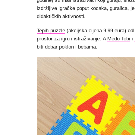
godine) su mali istraživači koji guraju, sla
izdržljive igračke poput kocaka, guralica, j
didaktičkih aktivnosti.
Tepih-puzzle
(akcijska cijena 9.99 eura) odl
prostor za igru i istraživanje. A
Medo Tobi
i
biti dobar poklon i bebama.