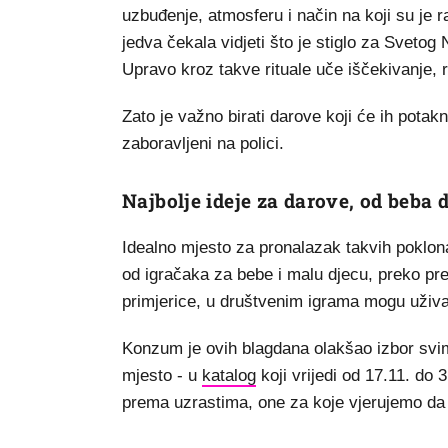
uzbuđenje, atmosferu i način na koji su je 
jedva čekala vidjeti što je stiglo za Svetog N
Upravo kroz takve rituale uče iščekivanje, rad
Zato je važno birati darove koji će ih potaknu
zaboravljeni na polici.
Najbolje ideje za darove, od beba 
Idealno mjesto za pronalazak takvih poklona
od igračaka za bebe i malu djecu, preko pre
primjerice, u društvenim igrama mogu uživa
Konzum je ovih blagdana olakšao izbor svima
mjesto - u
katalog
koji vrijedi od 17.11. do 
prema uzrastima, one za koje vjerujemo da će