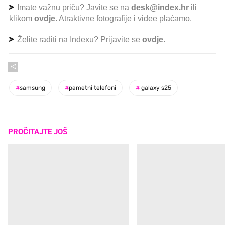
Imate važnu priču? Javite se na
desk@index.hr
ili
klikom
ovdje
. Atraktivne fotografije i videe plaćamo.
Želite raditi na Indexu? Prijavite se
ovdje
.
#
samsung
#
pametni telefoni
#
galaxy s25
PROČITAJTE JOŠ