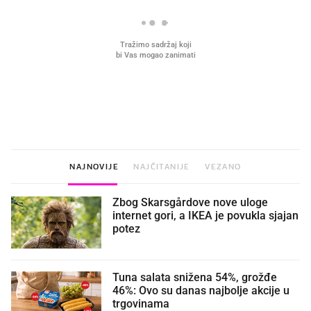
VIDEO
Liječnik otkrio kad je
Što povezuje Lexus i
najbolje vrijeme za skidanje
legendarnog Ponyja?
dioptrije
NAJNOVIJE
NAJČITANIJE
VEZANO
Zbog Skarsgårdove nove uloge
internet gori, a IKEA je povukla sjajan
potez
Tuna salata snižena 54%, grožđe
46%: Ovo su danas najbolje akcije u
trgovinama