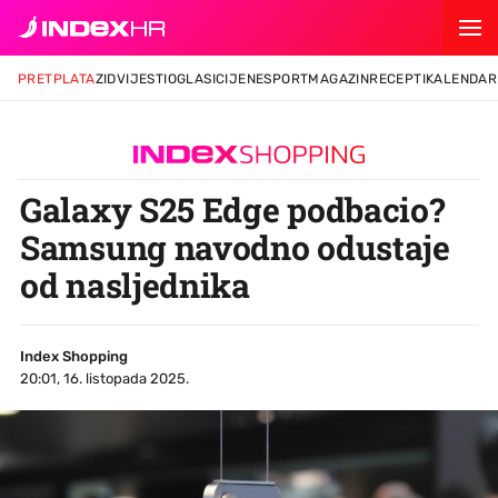
PRETPLATA
ZID
VIJESTI
OGLASI
CIJENE
SPORT
MAGAZIN
RECEPTI
KALENDAR
Galaxy S25 Edge podbacio?
Samsung navodno odustaje
od nasljednika
Index Shopping
20:01, 16. listopada 2025.