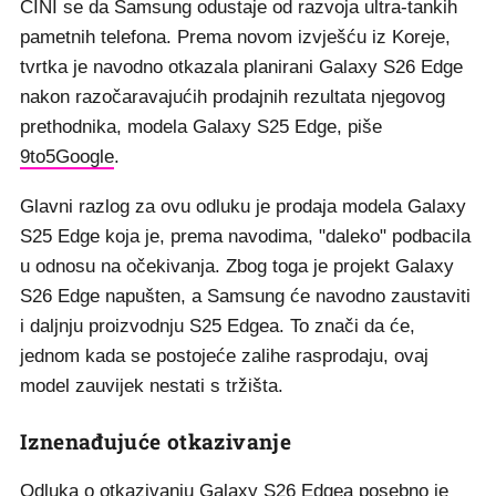
ČINI se da Samsung odustaje od razvoja ultra-tankih
pametnih telefona. Prema novom izvješću iz Koreje,
tvrtka je navodno otkazala planirani Galaxy S26 Edge
nakon razočaravajućih prodajnih rezultata njegovog
prethodnika, modela Galaxy S25 Edge, piše
9to5Google
.
Glavni razlog za ovu odluku je prodaja modela Galaxy
S25 Edge koja je, prema navodima, "daleko" podbacila
u odnosu na očekivanja. Zbog toga je projekt Galaxy
S26 Edge napušten, a Samsung će navodno zaustaviti
i daljnju proizvodnju S25 Edgea. To znači da će,
jednom kada se postojeće zalihe rasprodaju, ovaj
model zauvijek nestati s tržišta.
Iznenađujuće otkazivanje
Odluka o otkazivanju Galaxy S26 Edgea posebno je