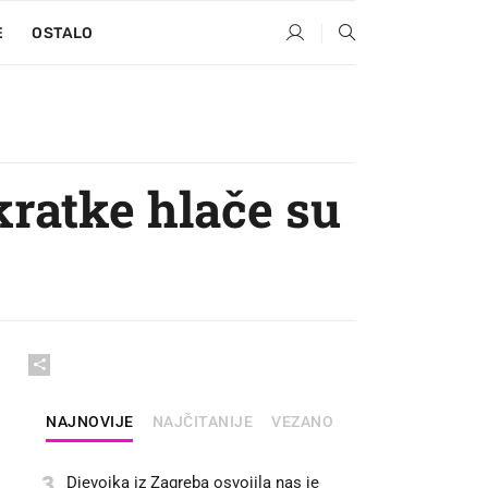
E
OSTALO
kratke hlače su
NAJNOVIJE
NAJČITANIJE
VEZANO
3
Djevojka iz Zagreba osvojila nas je