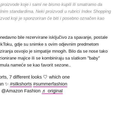
 proizvode koje i sami ne bismo kupili ili smatramo da
alnim standardima. Neki proizvodi u rubrici Index Shopping
oizvod koji je sponzoriran će biti i posebno označen kao
nedavno bile rezervirane isključivo za spavanje, postale
a TikToku, gdje su snimke s ovim odjevnim predmetom
liziranja osvojio je simpatije mnogih. Bilo da se nose tako
zionirane majice ili se kombiniraju sa slatkom "baby"
mula nameće se kao favorit sezone..
orts, 7 different looks 🤍 which one
fun ✨
#silkshorts
#summerfashion
@Amazon Fashion
♬ original