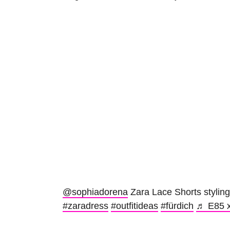
@sophiadorena
Zara Lace Shorts stylin
#zaradress
#outfitideas
#fürdich
♬ E85 x