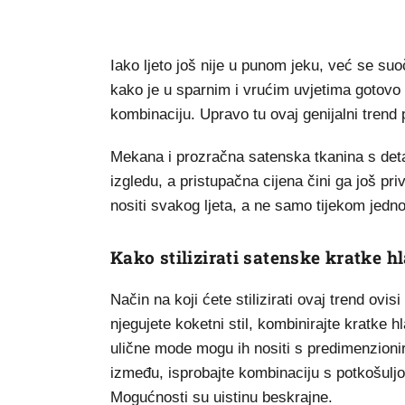
Iako ljeto još nije u punom jeku, već se s
kako je u sparnim i vrućim uvjetima gotovo
kombinaciju. Upravo tu ovaj genijalni trend
Mekana i prozračna satenska tkanina s det
izgledu, a pristupačna cijena čini ga još pr
nositi svakog ljeta, a ne samo tijekom jedn
Kako stilizirati satenske kratke h
Način na koji ćete stilizirati ovaj trend o
njegujete koketni stil, kombinirajte kratke 
ulične mode mogu ih nositi s predimenzion
između, isprobajte kombinaciju s potkošulj
Mogućnosti su uistinu beskrajne.