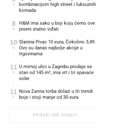
h
kombinacijom high street i luksuznih
komada
8
H&M ima sako u boji koju ćemo ove
h
jeseni stalno viđati
10
Slanina Pivac 10 eura, Čokolino 3,49:
h
Ovo su danas najbolje akcije u
trgovinama
11
U mirnoj ulici u Zagrebu prodaje se
h
stan od 145 m², ima vrt i tri spavaće
sobe
11
Nova Zarina torba dolazi u tri trendi
h
boje i stoji manje od 30 eura
PRIKAŽI JOŠ VIJESTI