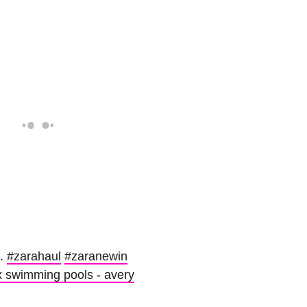
g.
#zarahaul
#zaranewin
 swimming pools - avery