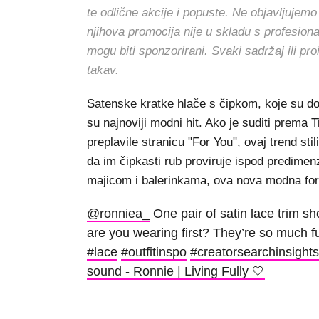
te odlične akcije i popuste. Ne objavljujemo
njihova promocija nije u skladu s profesion
mogu biti sponzorirani. Svaki sadržaj ili pr
takav.
Satenske kratke hlače s čipkom, koje su do
su najnoviji modni hit. Ako je suditi prem
preplavile stranicu "For You", ovaj trend sti
da im čipkasti rub proviruje ispod predimen
majicom i balerinkama, ova nova modna for
@ronniea_
One pair of satin lace trim sh
are you wearing first? They’re so much 
#lace
#outfitinspo
#creatorsearchinsights
sound - Ronnie | Living Fully 🤍