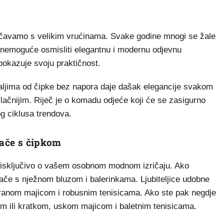
uočavamo s velikim vrućinama. Svake godine mnogi se žale
 nemoguće osmisliti elegantnu i modernu odjevnu
 pokazuje svoju praktičnost.
aljima od čipke bez napora daje dašak elegancije svakom
ivlačnijim. Riječ je o komadu odjeće koji će se zasigurno
og ciklusa trendova.
lače s čipkom
visi isključivo o vašem osobnom modnom izričaju. Ako
hlače s nježnom bluzom i balerinkama. Ljubiteljice udobne
iranom majicom i robusnim tenisicama. Ako ste pak negdje
om ili kratkom, uskom majicom i baletnim tenisicama.