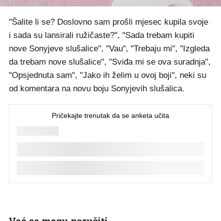
"Šalite li se? Doslovno sam prošli mjesec kupila svoje
i sada su lansirali ružičaste?", "Sada trebam kupiti
nove Sonyjeve slušalice", "Vau", "Trebaju mi", "Izgleda
da trebam nove slušalice", "Sviđa mi se ova suradnja",
"Opsjednuta sam", "Jako ih želim u ovoj boji", neki su
od komentara na novu boju Sonyjevih slušalica.
Već se mogu naručiti