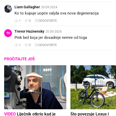
Liam Gallagher
20.09.2024.
Ko to kupuje uopće valjda ova nova degeneracija
1
0
ODGOVORITE
Trevor Haznensky
20.09.2024.
TH
Pink bež boja jer dosadnije nemre od toga
1
0
ODGOVORITE
PROČITAJTE JOŠ
VIDEO
Liječnik otkrio kad je
Što povezuje Lexus i