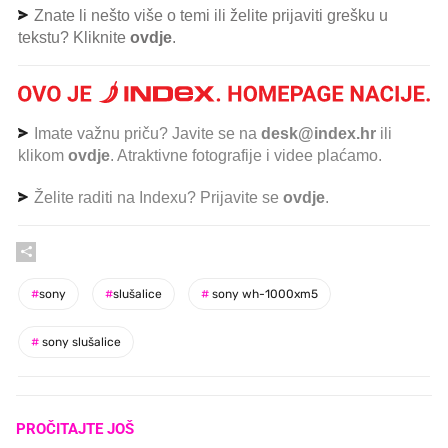
Znate li nešto više o temi ili želite prijaviti grešku u
tekstu? Kliknite
ovdje
.
Imate važnu priču? Javite se na
desk@index.hr
ili
klikom
ovdje
. Atraktivne fotografije i videe plaćamo.
Želite raditi na Indexu? Prijavite se
ovdje
.
#
sony
#
slušalice
#
sony wh-1000xm5
#
sony slušalice
PROČITAJTE JOŠ