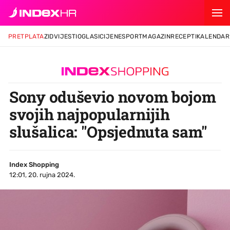
PRETPLATA
ZID
VIJESTI
OGLASI
CIJENE
SPORT
MAGAZIN
RECEPTI
KALENDAR
Sony oduševio novom bojom
svojih najpopularnijih
slušalica: "Opsjednuta sam"
Index Shopping
12:01, 20. rujna 2024.