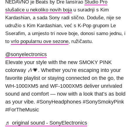
NEDAVNO je Beats by Dre lansirao
Studio Pro
slušalice u nekoliko novih boja
u suradnji s Kim
Kardashian, a sada Sony radi slično. Doduše, nije se
udružio s Kim Kardashian, već s K-Pop grupom Le
Sserafim, a umjesto tri nove boje, donosi samo jednu, i
to
vrlo popularnu ove sezone
, ružičastu.
@sonyelectronics
Elevate your style with the new SMOKY PINK
colorway 🎶💗. Whether you’re escaping into your
favorite playlist or staying connected on the go, the
WH-1000XM5 and WF-1000XM5 deliver unrivaled
sound and comfort — now with a look that’s as bold
as your vibe. #SonyHeadphones #SonySmokyPink
#ForTheMusic
♬ original sound - SonyElectronics