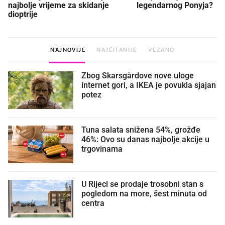
najbolje vrijeme za skidanje
legendarnog Ponyja?
dioptrije
NAJNOVIJE
NAJČITANIJE
VEZANO
Zbog Skarsgårdove nove uloge
internet gori, a IKEA je povukla sjajan
potez
Tuna salata snižena 54%, grožđe
46%: Ovo su danas najbolje akcije u
trgovinama
U Rijeci se prodaje trosobni stan s
pogledom na more, šest minuta od
centra