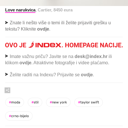
Love narukvica
, Cartier, 8450 eura
Znate li nešto više o temi ili želite prijaviti grešku u
tekstu? Kliknite
ovdje
.
Imate važnu priču? Javite se na
desk@index.hr
ili
klikom
ovdje
. Atraktivne fotografije i videe plaćamo.
Želite raditi na Indexu? Prijavite se
ovdje
.
#
moda
#
stil
#
new york
#
taylor swift
#
crno-bijelo