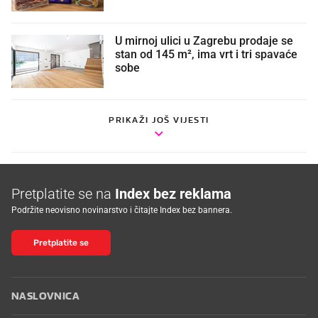
U mirnoj ulici u Zagrebu prodaje se
stan od 145 m², ima vrt i tri spavaće
sobe
PRIKAŽI JOŠ VIJESTI
Pretplatite se na
Index bez reklama
Podržite neovisno novinarstvo i čitajte Index bez bannera.
Pretplatite se
NASLOVNICA