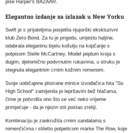
piše Harper's BAZAAR.
Elegantno izdanje za izlazak u New Yorku
Swift je s prijateljima posjetila njujorški ekskluzivni
klub Zero Bond. Za tu je prigodu, umjesto haljine,
odabrala elegantnu bijelu košulju na kopčanje s
potpisom Stelle McCartney. Model peplum kroja s
dugim, djelomično podvrnutim rukavima, u struku je
stegnula elegantnim crnim kožnim remenom.
Svoje uobičajene plisirane minice izvođačica hita "So
High School" zamijenila je lepršavim bež hlačama,
čime je potvrdila ono što se već neko vrijeme
primjećuje - da je njezin stil postao zreliji.
Kombinaciju je zaokružila crnim sandalama s
remenčićima i stiletto potpeticom marke The Row, koje