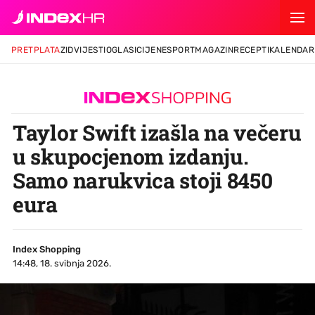
PRETPLATA
ZID
VIJESTI
OGLASI
CIJENE
SPORT
MAGAZIN
RECEPTI
KALENDAR
Taylor Swift izašla na večeru
u skupocjenom izdanju.
Samo narukvica stoji 8450
eura
Index Shopping
14:48, 18. svibnja 2026.