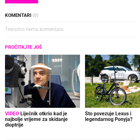
KOMENTARI
(0)
Trenutno nema komentara.
PROČITAJTE JOŠ
VIDEO
Liječnik otkrio kad je
Što povezuje Lexus i
najbolje vrijeme za skidanje
legendarnog Ponyja?
dioptrije