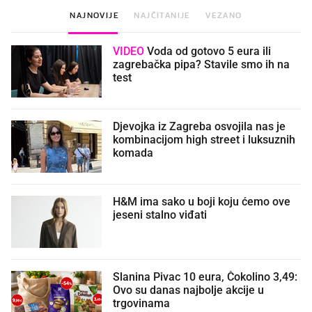
NAJNOVIJE
NAJČITANIJE
VEZANO
VIDEO
Voda od gotovo 5 eura ili
zagrebačka pipa? Stavile smo ih na
test
Djevojka iz Zagreba osvojila nas je
kombinacijom high street i luksuznih
komada
H&M ima sako u boji koju ćemo ove
jeseni stalno viđati
Slanina Pivac 10 eura, Čokolino 3,49:
Ovo su danas najbolje akcije u
trgovinama