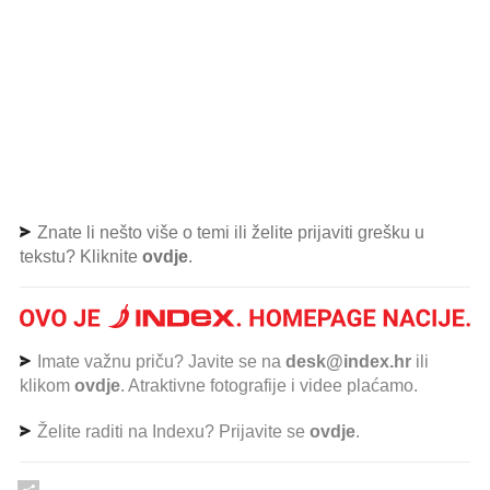
Znate li nešto više o temi ili želite prijaviti grešku u
tekstu? Kliknite
ovdje
.
Imate važnu priču? Javite se na
desk@index.hr
ili
klikom
ovdje
. Atraktivne fotografije i videe plaćamo.
Želite raditi na Indexu? Prijavite se
ovdje
.