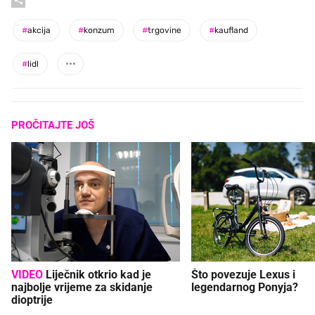
#
akcija
#
konzum
#
trgovine
#
kaufland
#
lidl
PROČITAJTE JOŠ
VIDEO
Liječnik otkrio kad je
Što povezuje Lexus i
najbolje vrijeme za skidanje
legendarnog Ponyja?
dioptrije