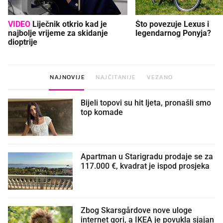
VIDEO
Liječnik otkrio kad je
Što povezuje Lexus i
najbolje vrijeme za skidanje
legendarnog Ponyja?
dioptrije
NAJNOVIJE
NAJČITANIJE
VEZANO
Bijeli topovi su hit ljeta, pronašli smo
top komade
Apartman u Starigradu prodaje se za
117.000 €, kvadrat je ispod prosjeka
Zbog Skarsgårdove nove uloge
internet gori, a IKEA je povukla sjajan