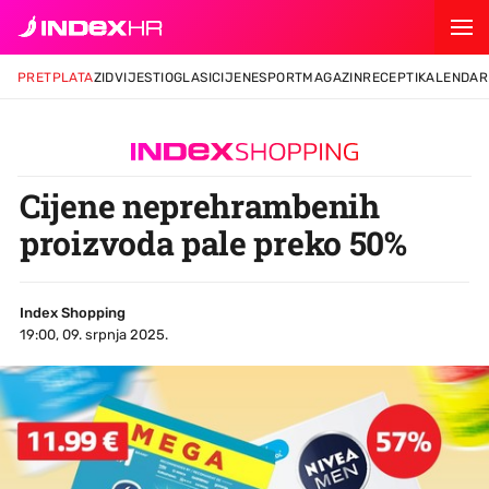
PRETPLATA
ZID
VIJESTI
OGLASI
CIJENE
SPORT
MAGAZIN
RECEPTI
KALENDAR
Cijene neprehrambenih
proizvoda pale preko 50%
Index Shopping
19:00, 09. srpnja 2025.