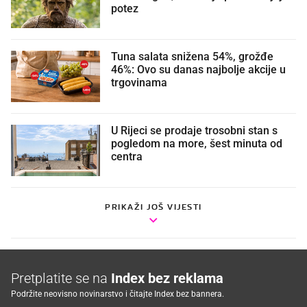
potez
Tuna salata snižena 54%, grožđe
46%: Ovo su danas najbolje akcije u
trgovinama
U Rijeci se prodaje trosobni stan s
pogledom na more, šest minuta od
centra
PRIKAŽI JOŠ VIJESTI
Pretplatite se na
Index bez reklama
Podržite neovisno novinarstvo i čitajte Index bez bannera.